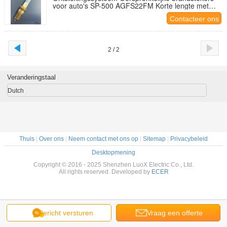
voor auto's SP-500 AGFS22FM Korte lengte met
platina-elektrode
Contacteer ons
2 / 2
Veranderingstaal
Dutch
Thuis
|
Over ons
|
Neem contact met ons op
|
Sitemap
|
Privacybeleid
Desktopmening
Copyright © 2016 - 2025 Shenzhen LuoX Electric Co., Ltd.
All rights reserved. Developed by
ECER
Bericht versturen
Vraag een offerte