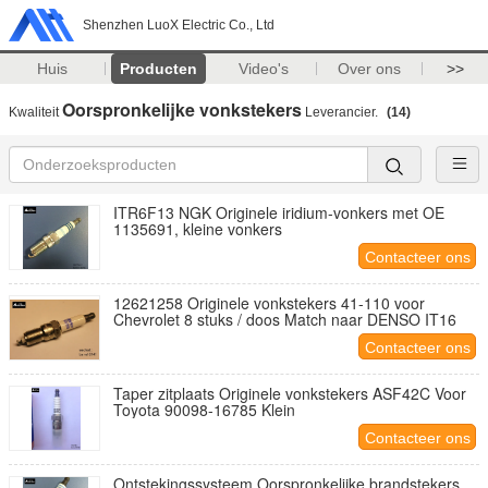
Shenzhen LuoX Electric Co., Ltd
Huis
Producten
Video's
Over ons
>>
Oorspronkelijke vonkstekers
Kwaliteit
Leverancier.
(14)
ITR6F13 NGK Originele iridium-vonkers met OE
1135691, kleine vonkers
Contacteer ons
12621258 Originele vonkstekers 41-110 voor
Chevrolet 8 stuks / doos Match naar DENSO IT16
Contacteer ons
Taper zitplaats Originele vonkstekers ASF42C Voor
Toyota 90098-16785 Klein
Contacteer ons
Ontstekingssysteem Oorspronkelijke brandstekers