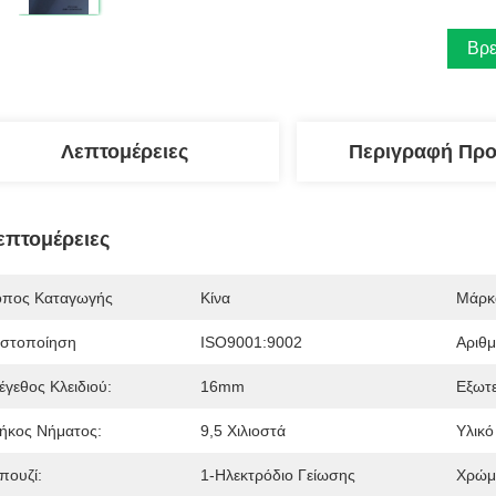
Βρε
Λεπτομέρειες
Περιγραφή Προ
επτομέρειες
όπος Καταγωγής
Κίνα
Μάρκ
ιστοποίηση
ISO9001:9002
Αριθ
έγεθος Κλειδιού:
16mm
Εξωτε
ήκος Νήματος:
9,5 Χιλιοστά
Υλικό
πουζί:
1-Ηλεκτρόδιο Γείωσης
Χρώμ