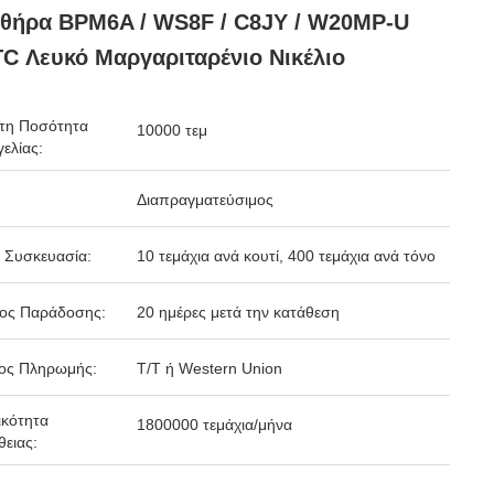
θήρα BPM6A / WS8F / C8JY / W20MP-U
TC Λευκό Μαργαριταρένιο Νικέλιο
τη Ποσότητα
10000 τεμ
ελίας:
Διαπραγματεύσιμος
 Συσκευασία:
10 τεμάχια ανά κουτί, 400 τεμάχια ανά τόνο
δος Παράδοσης:
20 ημέρες μετά την κατάθεση
ος Πληρωμής:
T/T ή Western Union
κότητα
1800000 τεμάχια/μήνα
ειας: