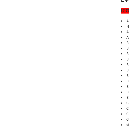
ΕΦ
ΙΣ
A
N
A
A
B
B
B
B
B
B
B
B
B
B
B
C
C
C
C
s