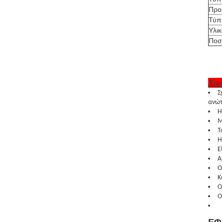
Προ
Τύπ
Υλι
Ποσ
Χαρ
Σ
ανώτ
Η
Μ
Τ
Η
Ε
Α
Ο
Κ
Ο
Ο