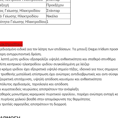
εξοχή
Προεξέχον
ος Γείωσης Ηλεκτροδίου
Στάνταρ
κό Γείωσης Ηλεκτροδίου
Νικέλιο
ότητα Γείωσης Ηλεκτροδίου
1
ακτηριστικό
χεδιασμένο ειδικά για τον λάτρη των επιδόσεων. Τα μπουζί Degas Iridium προ
ερη αντιρρυπαντική δράση.
 λεπτή μύτη ιριδίου εξασφαλίζει υψηλή ανθεκτικότητα και σταθερό σπινθήρα
ύτη κεντρικού ηλεκτροδίου ιριδίου συγκολλημένη με λέιζερ
ο κράμα ιριδίου έχει εξαιρετικά υψηλό σημείο τήξης, ιδανικό για τους σημερ
 τρισθενής μεταλλική επίστρωση έχει ανώτερες αντιδιαβρωτικές και αντι-σύσφι
ξαιρετική επιτάχυνση, υψηλή απόδοση καυσίμου και ανθεκτικότητα
πόλυτος σχεδιασμός, τεχνολογία και απόδοση
ι κυματοειδείς νευρώσεις αποτρέπουν την ανάφλεξη
αθαρός μονωτήρας κεραμικού πυριτικού αργιλίου, παρέχει ανώτερη αντοχή κ
 πυρήνας χαλκού βοηθά στην απομάκρυνση της θερμότητας
ι τριπλές σφραγίδες αποτρέπουν τη διαρροή