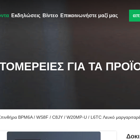
όντα
Εκδηλώσεις
Βίντεο
Επικοινωνήστε μαζί μας
απ
ΤΟΜΈΡΕΙΕΣ ΓΙΑ ΤΑ ΠΡΟΪ
Σπινθήρα BPM6A / WS8F / C8JY / W20MP-U / L6TC Λευκό μαργαριταρέν
Δοκ