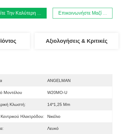
ίτε Την Καλύτερη Τιμή
Επικοινωνήστε Μαζί Μας
ϊόντος
Αξιολογήσεις & Κριτικές
α
ANGELMAN
μό Μοντέλου
W20MO-U
ρική Κλωστή:
14*1,25 Mm
 Κεντρικού Ηλεκτρόδου:
Νικέλιο
α:
Λευκό