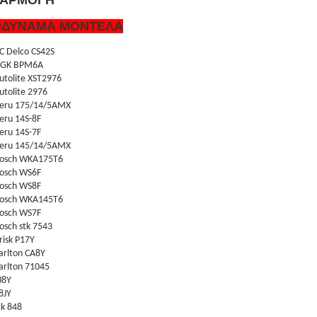
ΑΡΜΟΓΗ
ΟΔΥΝΑΜΑ ΜΟΝΤΕΛΑ
C Delco CS42S
GK BPM6A
utolite XST2976
utolite 2976
eru 175/14/5AMX
eru 14S-8F
eru 14S-7F
eru 145/14/5AMX
osch WKA175T6
osch WS6F
osch WS8F
osch WKA145T6
osch WS7F
osch stk 7543
risk P17Y
arlton CA8Y
arlton 71045
J8Y
8JY
tk 848