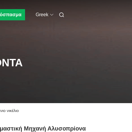
όσπασμα
Greek
ΌΝΤΑ
ιο νικέλιο
ιμαστική Μηχανή Αλυσοπρίονα