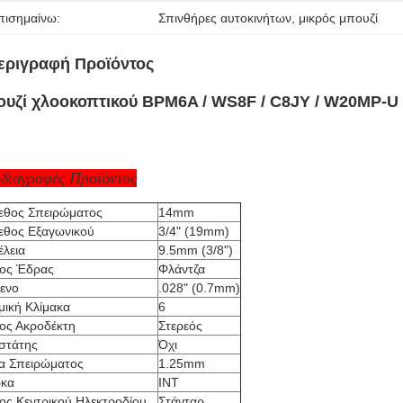
πισημαίνω:
Σπινθήρες αυτοκινήτων
, 
μικρός μπουζί
εριγραφή Προϊόντος
ουζί χλοοκοπτικού BPM6A / WS8F / C8JY / W20MP-U 
διαγραφές Προϊόντος
εθος Σπειρώματος
14mm
εθος Εξαγωνικού
3/4" (19mm)
έλεια
9.5mm (3/8")
ος Έδρας
Φλάντζα
κενο
.028" (0.7mm)
μική Κλίμακα
6
ος Ακροδέκτη
Στερεός
ιστάτης
Όχι
α Σπειρώματος
1.25mm
κα
INT
ος Κεντρικού Ηλεκτροδίου
Στάνταρ