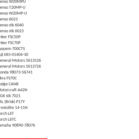
enso W20MPU
enso T20MP-U
enso W20MP-U
enso 6023
enso stk 6040
enso stk 6023
nker FSC50P
nker FSC70P
yquem 700CTS
uji 065-01404-30
eneral Motors 5613526
eneral Motors 5613726
onda 98073-56741
skra FS70C
odge CANB
otorcraft A42N
GK stk 7021
AL (Brisk) P17Y
restolite 14-11N
orch L6T
orch L6TC
amaha 90890-78076