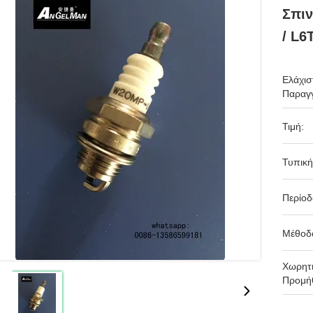
Σπιν
/ L6
Ελάχισ
Παραγγ
Τιμή:
Τυπική
Περίο
Μέθοδ
Χωρητι
Προμήθ