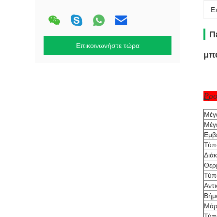
Ε
Π
Επικοινωνήστε τώρα
μπ
P
ρο
Μέγ
Μέγ
Εμβ
Τύπ
Διά
Θερ
Τύπ
Αντ
Βήμ
Μάρ
Τύπ