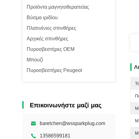
Προϊόντα μαγνητοθεραπείας
Βύσμα ιριδίου
Πλατινένιες σπινθήρες
Αρχικές σπινθήρες
Πυροσβεστήρες OEM
Μπουζί
Λ
Πυροσβεστήρες Peugeot
Τ
Π
Επικοινωνήστε μαζί μας
Μ
Μ
barelchen@wssparkplug.com
Μ
13586599181