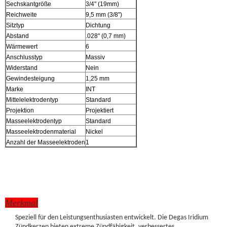
Sechskantgröße
3/4" (19mm)
Reichweite
9,5 mm (3/8")
Sitztyp
Dichtung
Abstand
.028" (0,7 mm)
Wärmewert
6
Anschlusstyp
Massiv
Widerstand
Nein
Gewindesteigung
1,25 mm
Marke
INT
Mittelelektrodentyp
Standard
Projektion
Projektiert
Masseelektrodentyp
Standard
Masseelektrodenmaterial
Nickel
Anzahl der Masseelektroden
1
Merkmal
Speziell für den Leistungsenthusiasten entwickelt. Die Degas Iridium
Zündkerzen bieten extreme Zündfähigkeit, verbessertes