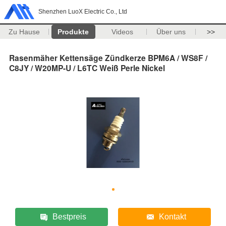
Shenzhen LuoX Electric Co., Ltd
Zu Hause
Produkte
Videos
Über uns
>>
Rasenmäher Kettensäge Zündkerze BPM6A / WS8F /
C8JY / W20MP-U / L6TC Weiß Perle Nickel
Bestpreis
Kontakt