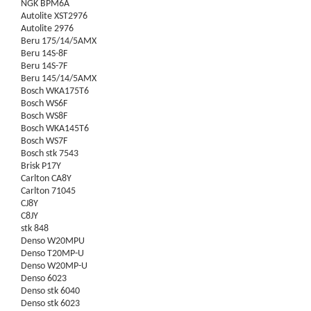
NGK BPM6A
Autolite XST2976
Autolite 2976
Beru 175/14/5AMX
Beru 14S-8F
Beru 14S-7F
Beru 145/14/5AMX
Bosch WKA175T6
Bosch WS6F
Bosch WS8F
Bosch WKA145T6
Bosch WS7F
Bosch stk 7543
Brisk P17Y
Carlton CA8Y
Carlton 71045
CJ8Y
C8JY
stk 848
Denso W20MPU
Denso T20MP-U
Denso W20MP-U
Denso 6023
Denso stk 6040
Denso stk 6023