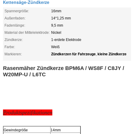
Kettensäge-Zündkerze
Spannergröße:
16mm
Außenfaden:
14*1,25 mm
Fadenlänge:
9,5 mm
Material der Mittelelektrode:
Nickel
Zündkerze:
1-erdete Elektrode
Farbe:
Weiß
Zündkerzen für Fahrzeuge
kleine Zündkerze
Markieren:
,
Rasenmäher Zündkerze BPM6A / WS8F / C8JY /
W20MP-U / L6TC
P
roduktspezifikationen
Gewindegröße
14mm