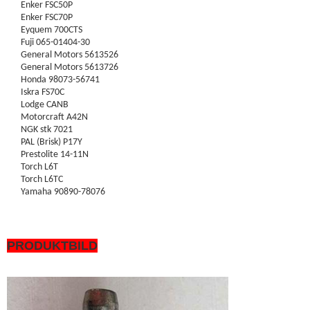
Enker FSC50P
Enker FSC70P
Eyquem 700CTS
Fuji 065-01404-30
General Motors 5613526
General Motors 5613726
Honda 98073-56741
Iskra FS70C
Lodge CANB
Motorcraft A42N
NGK stk 7021
PAL (Brisk) P17Y
Prestolite 14-11N
Torch L6T
Torch L6TC
Yamaha 90890-78076
PRODUKTBILD