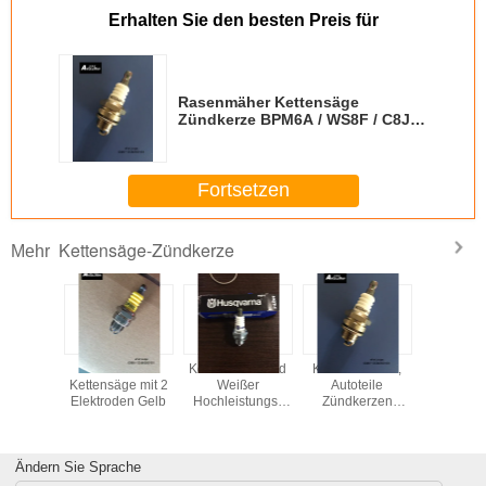
Erhalten Sie den besten Preis für
Rasenmäher Kettensäge
Zündkerze BPM6A / WS8F / C8JY
/ W20MP-U / L6TC Weiß Perle
Nickel
Fortsetzen
Kettensäge-Zündkerze
Mehr
mik-
OEM Kleine
Kein Widerstand
Kfz-Zündkerze,
Farben
nsäge-
Kettensäge mit 2
Weißer
Autoteile
Keram
erzen-
Elektroden Gelb
Hochleistungs-
Zündkerzen
Elektr
en-Match
Zündkerz L6T für
BPM6A / WS8F /
Ketten
RCJ7Y
NGK BM6A
C8JY / W20MP-U
Funkenke
/ L6TC
WS7F / B
Ändern Sie Sprache
CJ7Y / W
W22M