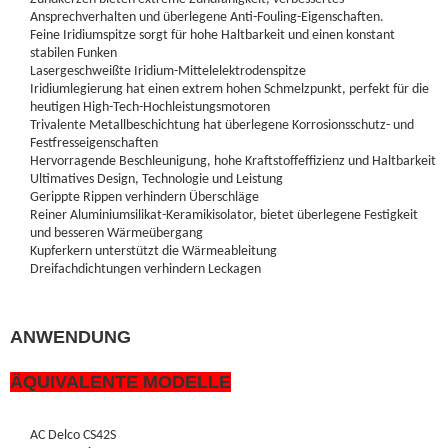
Ansprechverhalten und überlegene Anti-Fouling-Eigenschaften.
Feine Iridiumspitze sorgt für hohe Haltbarkeit und einen konstant
stabilen Funken
Lasergeschweißte Iridium-Mittelelektrodenspitze
Iridiumlegierung hat einen extrem hohen Schmelzpunkt, perfekt für die
heutigen High-Tech-Hochleistungsmotoren
Trivalente Metallbeschichtung hat überlegene Korrosionsschutz- und
Festfresseigenschaften
Hervorragende Beschleunigung, hohe Kraftstoffeffizienz und Haltbarkeit
Ultimatives Design, Technologie und Leistung
Gerippte Rippen verhindern Überschläge
Reiner Aluminiumsilikat-Keramikisolator, bietet überlegene Festigkeit
und besseren Wärmeübergang
Kupferkern unterstützt die Wärmeableitung
Dreifachdichtungen verhindern Leckagen
ANWENDUNG
ÄQUIVALENTE MODELLE
AC Delco CS42S