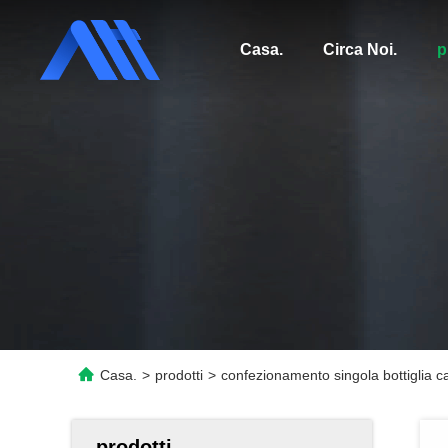
Casa.
Circa Noi.
p
Casa.
>
prodotti
>
confezionamento singola bottiglia car
prodotti