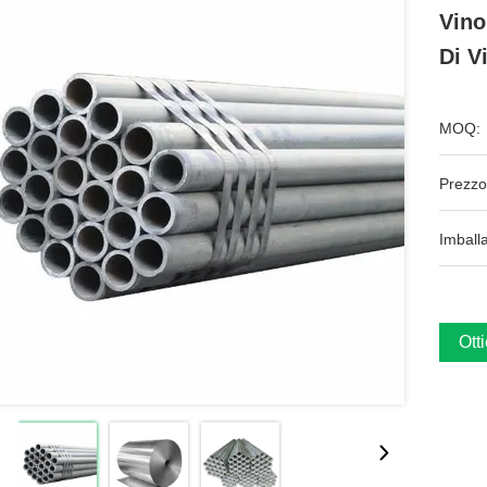
Vino
Di V
MOQ:
Prezzo
Imball
Ott