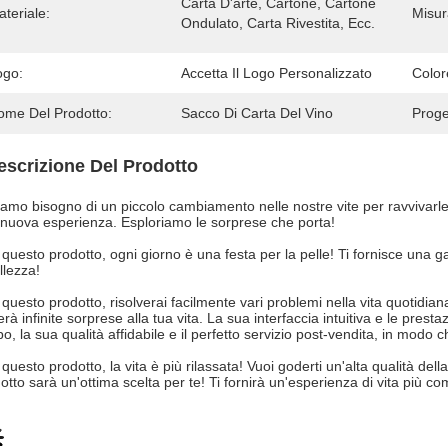
Carta D'arte, Cartone, Cartone 
teriale:
Misur
Ondulato, Carta Rivestita, Ecc.
ogo:
Accetta Il Logo Personalizzato
Color
ome Del Prodotto:
Sacco Di Carta Del Vino
Proge
escrizione Del Prodotto
amo bisogno di un piccolo cambiamento nelle nostre vite per ravvivarle.
nuova esperienza. Esploriamo le sorprese che porta!
questo prodotto, ogni giorno è una festa per la pelle! Ti fornisce una
llezza!
questo prodotto, risolverai facilmente vari problemi nella vita quotidi
erà infinite sorprese alla tua vita. La sua interfaccia intuitiva e le prest
o, la sua qualità affidabile e il perfetto servizio post-vendita, in modo
questo prodotto, la vita è più rilassata! Vuoi goderti un'alta qualità d
otto sarà un'ottima scelta per te! Ti fornirà un'esperienza di vita più c