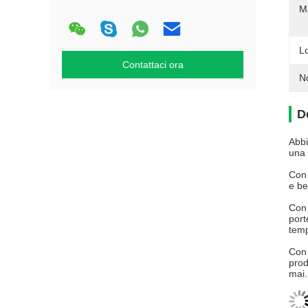
Ma
L
Contattaci ora
N
D
Abbi
una 
Con 
e be
Con 
port
temp
Con 
prod
mai.