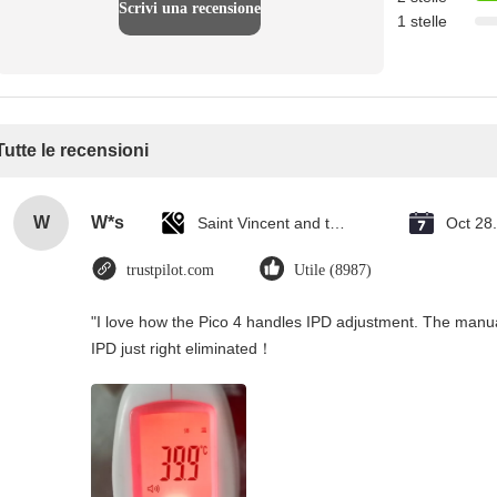
Scrivi una recensione
1 stelle
Tutte le recensioni
W
W*s
Saint Vincent and the Grenadines
Oct 28
trustpilot.com
Utile (8987)
"I love how the Pico 4 handles IPD adjustment. The manual s
IPD just right eliminated！