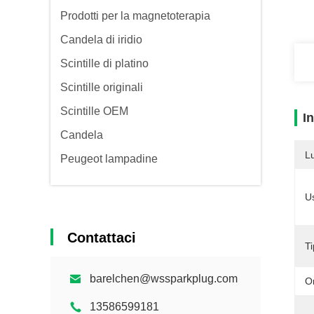
Prodotti per la magnetoterapia
Candela di iridio
Scintille di platino
Scintille originali
Scintille OEM
I
Candela
L
Peugeot lampadine
Us
Contattaci
Ti
barelchen@wssparkplug.com
O
13586599181