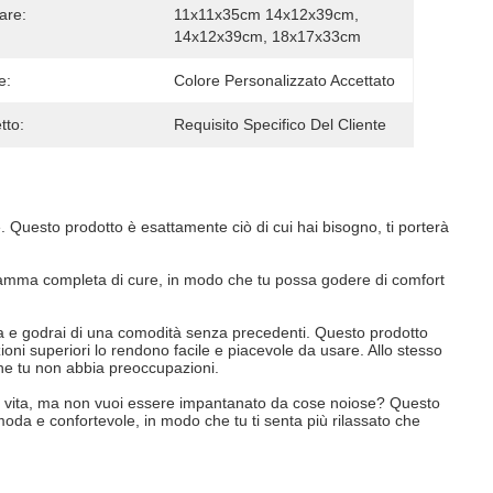
are:
11x11x35cm 14x12x39cm, 
14x12x39cm, 18x17x33cm
e:
Colore Personalizzato Accettato
tto:
Requisito Specifico Del Cliente
 Questo prodotto è esattamente ciò di cui hai bisogno, ti porterà
 gamma completa di cure, in modo che tu possa godere di comfort
ana e godrai di una comodità senza precedenti. Questo prodotto
azioni superiori lo rendono facile e piacevole da usare. Allo stesso
 che tu non abbia preoccupazioni.
ella vita, ma non vuoi essere impantanato da cose noiose? Questo
omoda e confortevole, in modo che tu ti senta più rilassato che