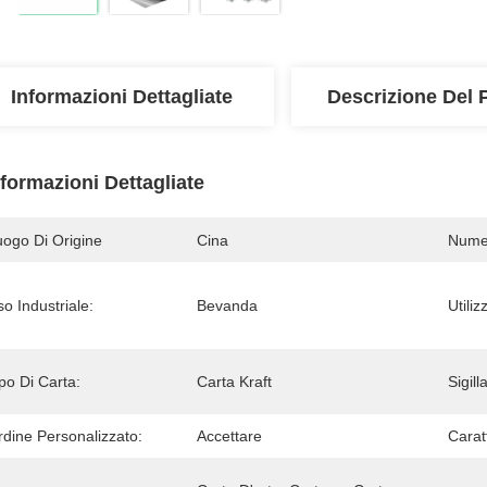
Informazioni Dettagliate
Descrizione Del 
nformazioni Dettagliate
uogo Di Origine
Cina
Numer
o Industriale:
Bevanda
Utiliz
po Di Carta:
Carta Kraft
Sigill
rdine Personalizzato:
Accettare
Caratt