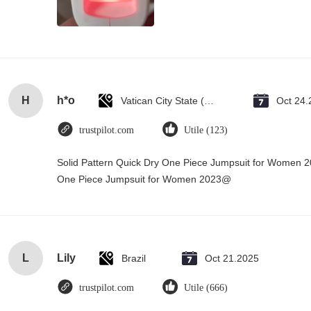
H
h*o
Vatican City State (Holy See)
Oct 24.
trustpilot.com
Utile (123)
Solid Pattern Quick Dry One Piece Jumpsuit for Women 
One Piece Jumpsuit for Women 2023@
L
Lily
Brazil
Oct 21.2025
trustpilot.com
Utile (666)