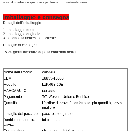
costo di spedizione:
spedizione più bassa
materiale: rame
Imballaggio e consegna
Dettagli dell'imballaggio:
1. imballaggio neutro
2. imballaggio originale
3. secondo la richiesta del cliente
Dettaglio di consegna:
15-20 giorni lavorativi dopo la conferma dell'ordine
Nome dell'articolo
candela
OEM
18855-10060
Modello
LZKR6B-10E
MARCA AUTO
per auto
Pagamento
T/T. Western Union o Bonifico.
Quantità
L'ordine di prova è confermato. più quantità, prezzo
migliore
dettaglio del pacchetto
pacchetto originale
l'ambito della nostra
tutte le parti
attività
Osservazione
piccola quantità è accettata