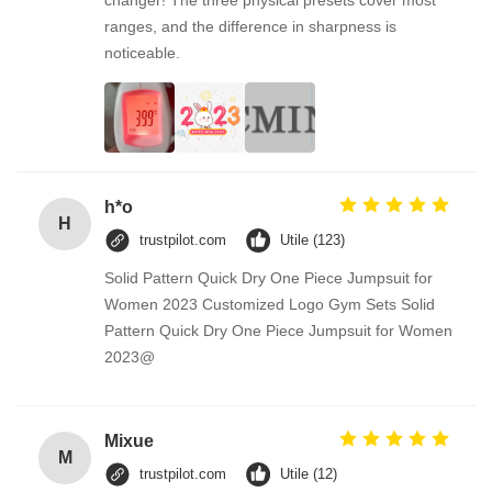
changer! The three physical presets cover most
ranges, and the difference in sharpness is
noticeable.
h*o
H
trustpilot.com
Utile (123)
Solid Pattern Quick Dry One Piece Jumpsuit for
Women 2023 Customized Logo Gym Sets Solid
Pattern Quick Dry One Piece Jumpsuit for Women
2023@
Mixue
M
trustpilot.com
Utile (12)