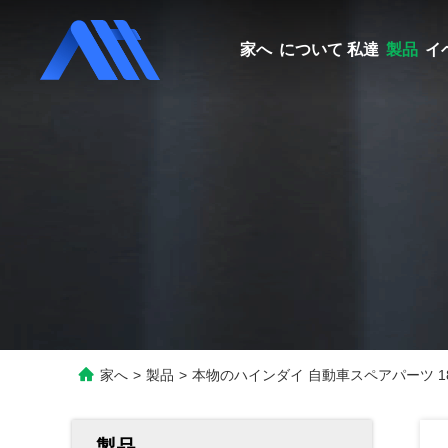
家へ
について 私達
製品
イ
家へ
>
製品
>
本物のハインダイ 自動車スペアパーツ 18855
製品