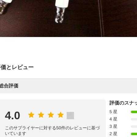
評価とレビュー
総合評価
評価のスナ
4.0
5 星
4 星
3 星
このサプライヤーに対する50件のレビューに基づ
いています
2 星