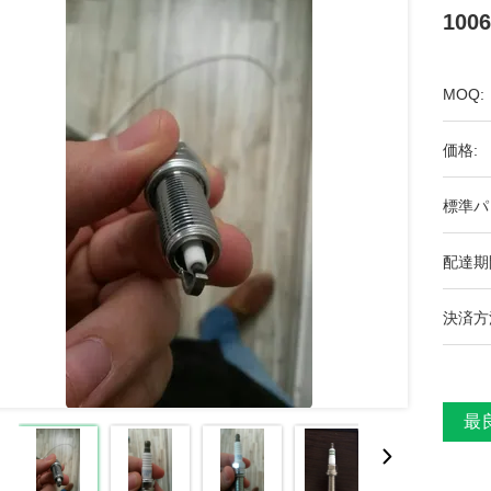
100
MOQ:
価格:
標準パ
配達期
決済方
最良