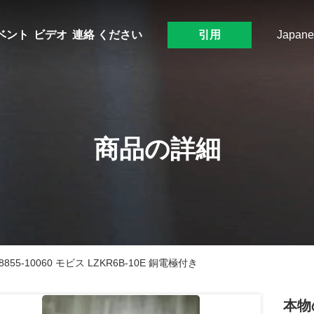
ベント
ビデオ
連絡 ください
引用
Japane
商品の詳細
-10060 モビス LZKR6B-10E 銅電極付き
本物