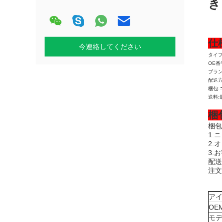
き
仕
今連絡してください
タイプ
OE番
ブ
配送方
梱包:
送料:
梱
梱包
1.
2.
3.
配送
注文
ア
OE
モ