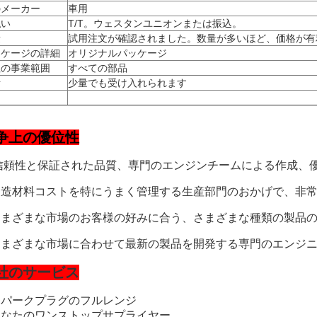
のメーカー
車用
払い
T/T。ウェスタンユニオンまたは振込。
量
試用注文が確認されました。数量が多いほど、価格が有
ッケージの詳細
オリジナルパッケージ
社の事業範囲
すべての部品
考
少量でも受け入れられます
争上の優位性
. 信頼性と保証された品質、専門のエンジンチームによる作成、
.製造材料コストを特にうまく管理する生産部門のおかげで、非
.さまざまな市場のお客様の好みに合う、さまざまな種類の製品
.さまざまな市場に合わせて最新の製品を開発する専門のエンジ
社のサービス
.スパークプラグのフルレンジ
.あなたのワンストップサプライヤー。