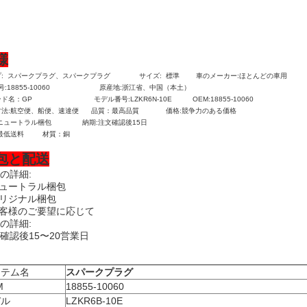
様
:
スパークプラグ、スパークプラグ
サイズ:
標準
車のメーカー:
ほとんどの車用
号:
18855-10060
原産地:
浙江省、中国（本土）
ランド名：GP モデル番号:
LZKR6N-10E
OEM:
18855-10060
法:
航空便、船便、速達便
品質：最高品質
価格:
競争力のある価格
ニュートラル梱包
納期:
注文確認後15日
最低送料
材質：銅
包と配送
の詳細:
ニュートラル梱包
オリジナル梱包
お客様のご要望に応じて
の詳細:
確認後15〜20営業日
イテム名
スパークプラグ
M
18855-10060
デル
LZKR6B-10E