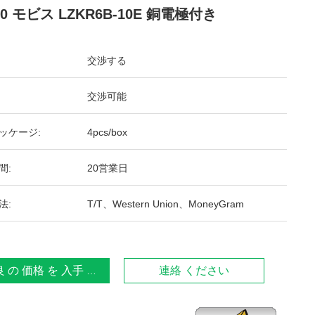
60 モビス LZKR6B-10E 銅電極付き
交渉する
交渉可能
ッケージ:
4pcs/box
間:
20営業日
法:
T/T、Western Union、MoneyGram
 の 価格 を 入手 する
連絡 ください