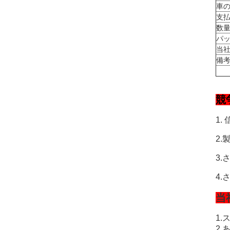
車
支
数
パ
当
備
競
1
2
3
4
当
1
2