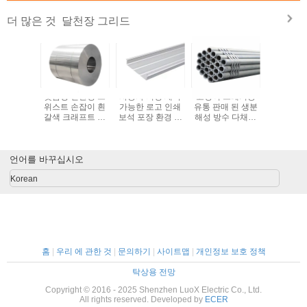
달천장 그리드
더 많은 것
사용용형
맞춤형 친환경 트
사용자 지정 세척
고양이 쓰레기용
공장 도매
크래프트
위스트 손잡이 흰
가능한 로고 인쇄
유통 판매 된 생분
지 식품 
인 봉지
갈색 크래프트 종
보석 포장 환경 친
해성 방수 다채로
토스트 빵
이 가방
화적 블랙 화이트
운 크래프트 종이
매자 바닥
브라운 쇼핑 트위
봉지
트 종이
스트 핸들 크래프
트 종이 가방
언어를 바꾸십시오
Korean
홈
|
우리 에 관한 것
|
문의하기
|
사이트맵
|
개인정보 보호 정책
탁상용 전망
Copyright © 2016 - 2025 Shenzhen LuoX Electric Co., Ltd.
All rights reserved. Developed by
ECER