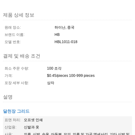
제품 상세 정보
원래 장소:
하이난, 중국
브랜드 이름:
HB
모델 번호:
HBL1011-018
결제 및 배송 조건
최소 주문 수량:
100 조각
가격:
$0.45/pieces 100-999 pieces
포장 세부 사항:
상자
설명
달천장 그리드
표면 처리:
오프셋 인쇄
산업용:
신발과 옷
사용:
의류, 신발, 속옷, 아동복, 모피, 의류 및 가공 액세서리, 기타 신발 및