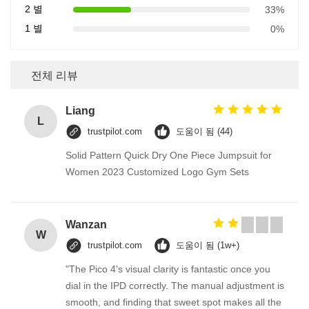
2 별
33%
1 별
0%
전체 리뷰
Liang
L
trustpilot.com
도움이 됨 (44)
Solid Pattern Quick Dry One Piece Jumpsuit for
Women 2023 Customized Logo Gym Sets
Wanzan
W
trustpilot.com
도움이 됨 (1w+)
"The Pico 4's visual clarity is fantastic once you
dial in the IPD correctly. The manual adjustment is
smooth, and finding that sweet spot makes all the