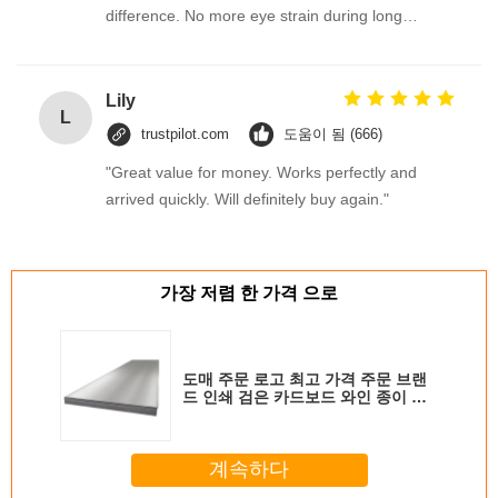
difference. No more eye strain during long
sessions. Highly recommend taking the time to set
it up properly!""The Pico 4's visual clarity is
fantastic once you dial in the IPD correctly. The
Lily
L
manual adjustment is smooth, and finding that
trustpilot.com
도움이 됨 (666)
sweet spot makes all the difference. No more eye
"Great value for money. Works perfectly and
strain during long sessions. Highly recommend
arrived quickly. Will definitely buy again."
taking the time to set it up properly!""The Pico 4's
visual clarity is fantastic once you dial in the IPD
correctly. The manual adjustment is smooth, and
finding that sweet spot makes all the difference.
가장 저렴 한 가격 으로
No more eye strain during long sessions. Highly
recommend taking the time to set it up
properly!""The Pico 4's visual clarity is fantastic
도매 주문 로고 최고 가격 주문 브랜
once you dial in the IPD correctly. The manual
드 인쇄 검은 카드보드 와인 종이 가
방
adjustment is smooth, and finding that sweet spot
makes all the difference. No more eye strain
계속하다
during long sessions. Highly r