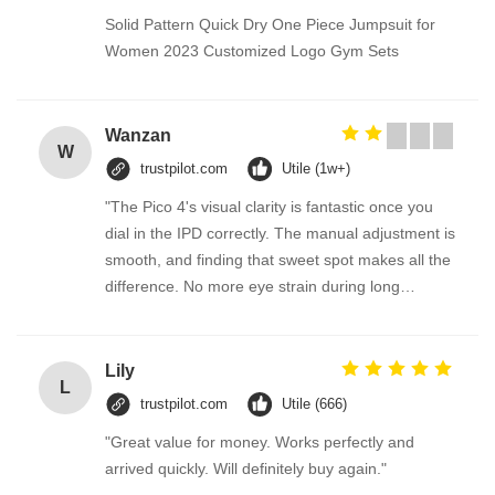
Solid Pattern Quick Dry One Piece Jumpsuit for
Women 2023 Customized Logo Gym Sets
Wanzan
W
trustpilot.com
Utile (1w+)
"The Pico 4's visual clarity is fantastic once you
dial in the IPD correctly. The manual adjustment is
smooth, and finding that sweet spot makes all the
difference. No more eye strain during long
sessions. Highly recommend taking the time to set
it up properly!""The Pico 4's visual clarity is
fantastic once you dial in the IPD correctly. The
Lily
L
manual adjustment is smooth, and finding that
trustpilot.com
Utile (666)
sweet spot makes all the difference. No more eye
"Great value for money. Works perfectly and
strain during long sessions. Highly recommend
arrived quickly. Will definitely buy again."
taking the time to set it up properly!""The Pico 4's