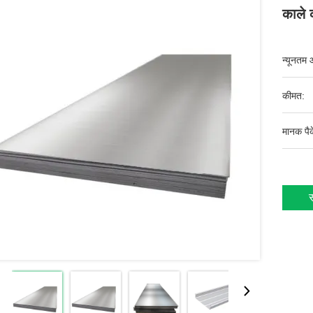
काले 
न्यूनतम 
कीमत:
मानक पैक
स