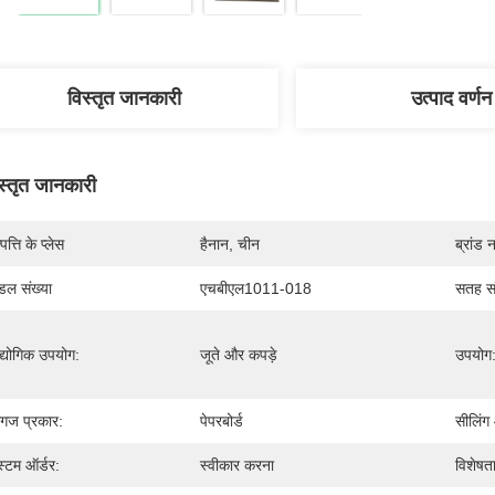
विस्तृत जानकारी
उत्पाद वर्णन
स्तृत जानकारी
पत्ति के प्लेस
हैनान, चीन
ब्रांड 
डल संख्या
एचबीएल1011-018
सतह सं
्योगिक उपयोग:
जूते और कपड़े
उपयोग
गज प्रकार:
पेपरबोर्ड
सीलिंग
्टम ऑर्डर:
स्वीकार करना
विशेषता