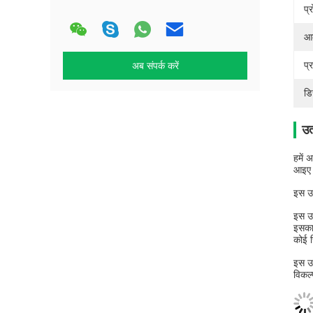
प्
आ
प्
अब संपर्क करें
डि
उत
हमें
आइए द
इस उत
इस उत
इसका 
कोई च
इस उत
विकल