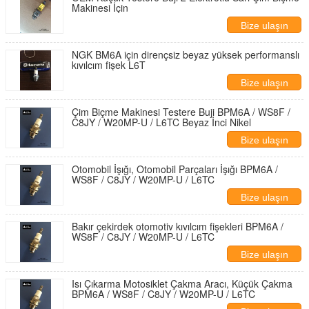
Makinesi İçin
Bize ulaşın
NGK BM6A için dirençsiz beyaz yüksek performanslı
kıvılcım fişek L6T
Bize ulaşın
Çim Biçme Makinesi Testere Buji BPM6A / WS8F /
C8JY / W20MP-U / L6TC Beyaz İnci Nikel
Bize ulaşın
Otomobil İşığı, Otomobil Parçaları İşığı BPM6A /
WS8F / C8JY / W20MP-U / L6TC
Bize ulaşın
Bakır çekirdek otomotiv kıvılcım fişekleri BPM6A /
WS8F / C8JY / W20MP-U / L6TC
Bize ulaşın
Isı Çıkarma Motosiklet Çakma Aracı, Küçük Çakma
BPM6A / WS8F / C8JY / W20MP-U / L6TC