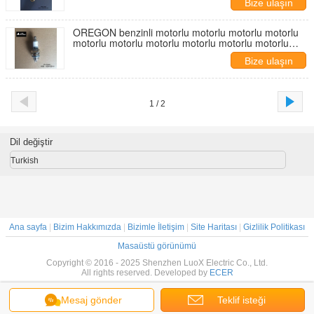
Bize ulaşın
OREGON benzinli motorlu motorlu motorlu motorlu
motorlu motorlu motorlu motorlu motorlu motorlu
motorlu motorlu motorlu motorlu motorlu motorlu
Bize ulaşın
motorlu motorlu motorlu motorlu motorlu motorlu
motorlu motorlu motorlu motorlu motorlu motorlu
motorlu motorlu motorlu motorlu motorlu motorlu
motorlu motorlu motorlu motorlu motorlu motorlu
motorlu motorlu motorlu motorlu motorlu motorlu
1 / 2
motorlu motorlu motorlu motorlu motorlu motorlu
motorlu motorlu motorlu motorlu motorlu motorlu
motorlu motorlu moto
Dil değiştir
Turkish
Ana sayfa
|
Bizim Hakkımızda
|
Bizimle İletişim
|
Site Haritası
|
Gizlilik Politikası
Masaüstü görünümü
Copyright © 2016 - 2025 Shenzhen LuoX Electric Co., Ltd.
All rights reserved. Developed by
ECER
Mesaj gönder
Teklif isteği