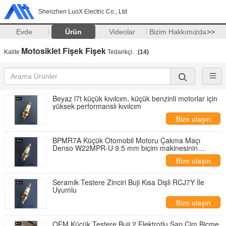
Shenzhen LuoX Electric Co., Ltd
Evde
Ürün
Videolar
Bizim Hakkımızda
>>
Motosiklet Fişek Fişek
Kalite
Tedarikçi.
(14)
Beyaz l7t küçük kıvılcım, küçük benzinli motorlar için
yüksek performanslı kıvılcım
Bize ulaşın
BPMR7A Küçük Otomobil Motoru Çakma Maçı
Denso W22MPR-U 9.5 mm biçim makinesinin
çakmaları için
Bize ulaşın
Seramik Testere Zinciri Buji Kısa Dişli RCJ7Y İle
Uyumlu
Bize ulaşın
OEM Küçük Testere Buji 2 Elektrotlu Sarı Çim Biçme