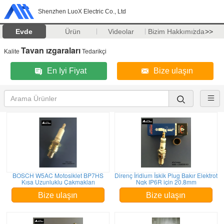
Shenzhen LuoX Electric Co., Ltd
Evde
Ürün
Videolar
Bizim Hakkımızda
>>
Tavan ızgaraları
Kalite
Tedarikçi
En Iyi Fiyat
Bize ulaşın
BOSCH W5AC Motosiklet BP7HS
Direnç İridium İskik Plug Bakır Elektrot
Kısa Uzunluklu Çakmakları
Ngk IP6R için 20.8mm
Bize ulaşın
Bize ulaşın