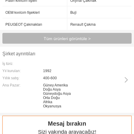
Platin kıvılcım fişleri
Orijinal Çakmak
OEM kıvılcım fişekleri
Buji
PEUGEOT Çakmakları
Renault Çakma
Tüm ürünleri görüntüle >
Şirket ayrıntıları
İş türü:
Yıl kurulan:
1992
Yıllık satış:
400-600
Ana Pazar:
Güney Amerika
Doğu Asya
Güneydoğu Asya
Orta Doğu
Afrika
Okyanusya
Mesaj bırakın
Sizi yakında arayacağız!