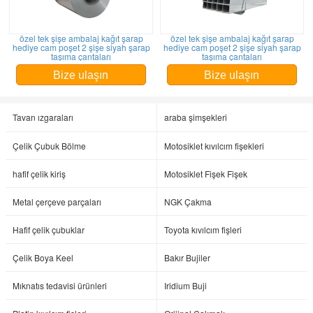
özel tek şişe ambalaj kağıt şarap
özel tek şişe ambalaj kağıt şarap
hediye cam poşet 2 şişe siyah şarap
hediye cam poşet 2 şişe siyah şarap
taşıma çantaları
taşıma çantaları
Bize ulaşın
Bize ulaşın
Tavan ızgaraları
araba şimşekleri
Çelik Çubuk Bölme
Motosiklet kıvılcım fişekleri
hafif çelik kiriş
Motosiklet Fişek Fişek
Metal çerçeve parçaları
NGK Çakma
Hafif çelik çubuklar
Toyota kıvılcım fişleri
Çelik Boya Keel
Bakır Bujiler
Mıknatıs tedavisi ürünleri
Iridium Buji