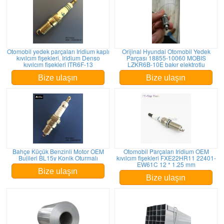
Otomobil yedek parçaları Iridium kaplı
Orijinal Hyundai Otomobil Yedek
kıvılcım fişekleri, Iridium Denso
Parçası 18855-10060 MOBIS
kıvılcım fişekleri ITR6F-13
LZKR6B-10E bakır elektrotlu
Bize ulaşın
Bize ulaşın
Bahçe Küçük Benzinli Motor OEM
Otomobil Parçaları Iridium OEM
Bujileri BL15y Konik Oturmalı
kıvılcım fişekleri FXE22HR11 22401-
EW61C 12 * 1.25 mm
Bize ulaşın
Bize ulaşın