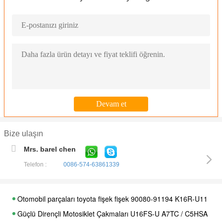
Bize ulaşın
Mrs. barel chen
Telefon :
0086-574-63861339
Otomobil parçaları toyota fişek fişek 90080-91194 K16R-U11 BKR
Güçlü Dirençli Motosiklet Çakmaları U16FS-U A7TC / C5HSA / U