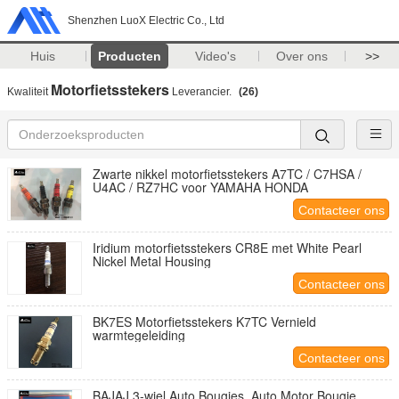
Shenzhen LuoX Electric Co., Ltd
Huis
Producten
Video's
Over ons
>>
Motorfietsstekers
Kwaliteit
Leverancier.
(26)
Zwarte nikkel motorfietsstekers A7TC / C7HSA /
U4AC / RZ7HC voor YAMAHA HONDA
Contacteer ons
Iridium motorfietsstekers CR8E met White Pearl
Nickel Metal Housing
Contacteer ons
BK7ES Motorfietsstekers K7TC Vernield
warmtegeleiding
Contacteer ons
BAJAJ 3-wiel Auto Bougies, Auto Motor Bougie