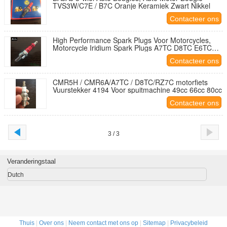
TVS3W/C7E / B7C Oranje Keramiek Zwart Nikkel
Contacteer ons
High Performance Spark Plugs Voor Motorcycles,
Motorcycle Iridium Spark Plugs A7TC D8TC E6TC
F7TC Met Kleur Keramisch
Contacteer ons
CMR5H / CMR6A/A7TC / D8TC/RZ7C motorfiets
Vuurstekker 4194 Voor spuitmachine 49cc 66cc 80cc
Contacteer ons
3 / 3
Veranderingstaal
Dutch
Thuis
|
Over ons
|
Neem contact met ons op
|
Sitemap
|
Privacybeleid