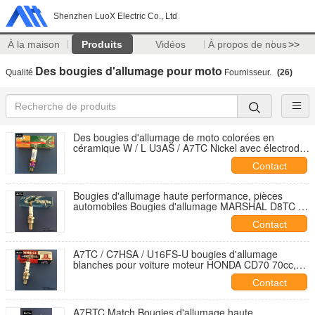
Shenzhen LuoX Electric Co., Ltd
À la maison
Produits
Vidéos
À propos de nous
>>
Des bougies d'allumage pour moto
Qualité
Fournisseur.
(26)
Des bougies d'allumage de moto colorées en
céramique W / L U3AS / A7TC Nickel avec électrode
de pointe
Contact
Bougies d'allumage haute performance, pièces
automobiles Bougies d'allumage MARSHAL D8TC /
D8EA pour CG125 150 HAYAMA
Contact
A7TC / C7HSA / U16FS-U bougies d'allumage
blanches pour voiture moteur HONDA CD70 70cc,
Installation des bougies d'allumage
Contact
A7RTC Match Bougies d'allumage haute