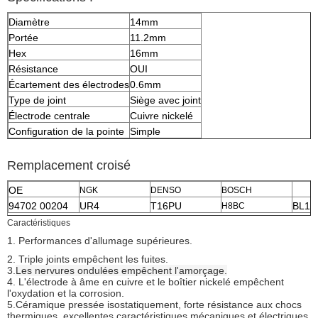
Diamètre
14mm
Portée
11.2mm
Hex
16mm
Résistance
OUI
Écartement des électrodes
0.6mm
Type de joint
Siège avec joint
Électrode centrale
Cuivre nickelé
Configuration de la pointe
Simple
Remplacement croisé
OE
NGK
DENSO
BOSCH
94702 00204
UR4
T16PU
BL15
H8BC
Caractéristiques
1. Performances d'allumage supérieures.
2. Triple joints empêchent les fuites.
3.
Les nervures ondulées empêchent l'amorçage.
4. L'électrode à âme en cuivre et le boîtier nickelé empêchent
l'oxydation et la corrosion.
5.
Céramique pressée isostatiquement, forte résistance aux chocs
thermiques, excellentes caractéristiques mécaniques et électriques.