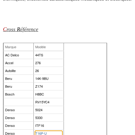
C
ross
R
éférence
Marque
Modèle
AC Delco
44TS
Accel
276
Autolite
26
Beru
14K-9BU
Beru
Z174
Bosch
H8BC
RV15YC4
Denso
5024
Denso
5330
Denso
ITF16
Denso
T16P-U