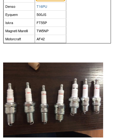
Denso
T16PU
Eyquem
500JS
Iskra
FT55P
Magneti Marelli
TW5NP
Motorcraft
AF42