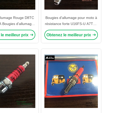
allumage Rouge D8TC
Bougies d'allumage pour moto à
 Bougies d'allumage
résistance forte U16FS-U A7TC /
pour accessoires de
C5HSA / U16FS-L / U17F /
le meilleur prix
Obtenez le meilleur prix
moto
U16FSL