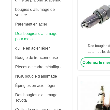
grille de plafond suspendu
bougies d'allumage de
voiture
Parement en acier
Des bougies d'allumage
pour moto
Des bougies d
quille en acier léger
automobile, d
Bougie de tronçonneuse
d'allumage de ha
Obtenez le mei
Pour Suzuki DCP
Pièces de cadre métallique
U BOSCH 
NGK bougie d'allumage
Épingles en acier léger
Des bougies d'allumage
Toyota
Quille de peinture en acier