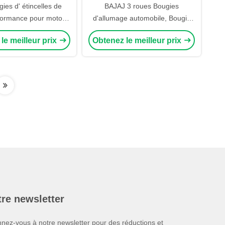
ies d' étincelles de
BAJAJ 3 roues Bougies
formance pour motos,
d'allumage automobile, Bougie
ies d' étincelles d'
d'allumage moteur automobile
le meilleur prix
Obtenez le meilleur prix
our motos A7TC D8TC
TVS3W / C7E / B7C Orange
TC avec céramique
céramique Noir Nickel
couleur
re newsletter
nez-vous à notre newsletter pour des réductions et