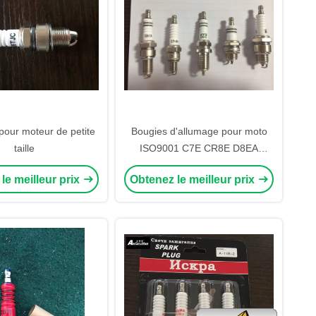
pour moteur de petite
Bougies d'allumage pour moto
taille
ISO9001 C7E CR8E D8EA
BP7HS B8ES B7ES BM7A
le meilleur prix
Obtenez le meilleur prix
BPM7A BM6A