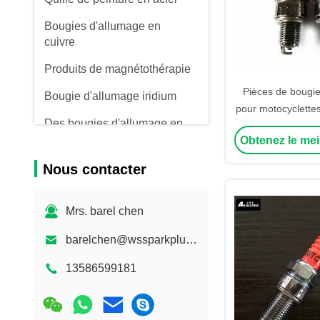
Bougies d'allumage en
cuivre
Produits de magnétothérapie
Pièces de bougie
Bougie d'allumage iridium
pour motocyclette
Des bougies d'allumage en
d'allumage M10 X 1
platine
Obtenez le mei
mm H
Des bougies d'allumage
Nous contacter
originales
Des bougies d'allumage
Mrs. barel chen
OEM
barelchen@wssparkplug.com
Bougie
13586599181
Les bougies d'allumage
Peugeot