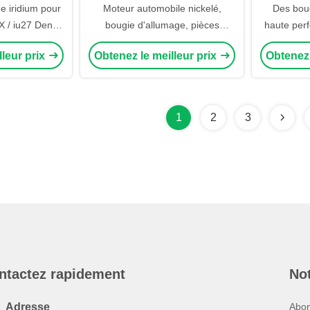
e iridium pour
Moteur automobile nickelé,
Des boug
 / iu27 Denso
bougie d'allumage, pièces
haute per
 Husaberg
détachées pour Honda
des boug
lleur prix
Obtenez le meilleur prix
Obtenez 
iridium p
E6TC F7
1
2
3
ntactez rapidement
Not
Adresse
Abon