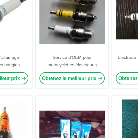
'allumage
Service d'OEM pour
Électrode 
es bougies
motocyclettes électriques
ute puissance
lleur prix
Obtenez le meilleur prix
Obtenez 
7RE XU22EPR-
YR7DC