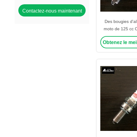
Contactez-nous maintenant
Des bougies d'a
moto de 125 cc
D8EA X4CC 0241
Obtenez le mei
BM