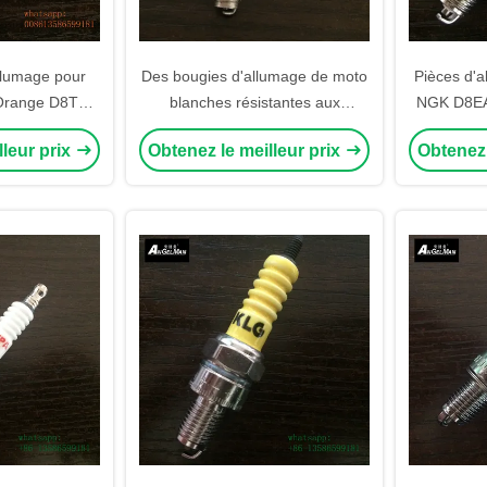
llumage pour
Des bougies d'allumage de moto
Pièces d'
 Orange D8TC
blanches résistantes aux
NGK D8EA
145507 Pour
températures élevées pour
de moto 
lleur prix
Obtenez le meilleur prix
Obtenez 
W
RG4HC CR9E NGK