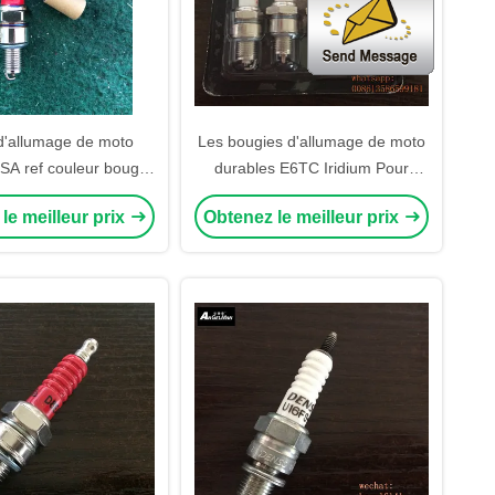
d'allumage de moto
Les bougies d'allumage de moto
A ref couleur bougie
durables E6TC Iridium Pour
e A7RTC avec qualité
YAMAHA / HONGDA / SUZUKI
le meilleur prix
Obtenez le meilleur prix
OEM