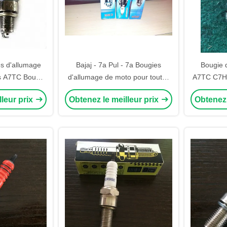
s d'allumage
Bajaj - 7a Pul - 7a Bougies
Bougie 
s A7TC Bougie
d'allumage de moto pour toutes
A7TC C7HS
 fil Taille 16
les motocyclettes Bajaj 3 roues
d'allumag
lleur prix
Obtenez le meilleur prix
Obtenez 
ex
Couleur Rouge Jaune Orange