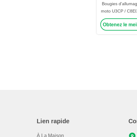
Bougies d'allumag
moto U3CP / C8EIX
/ B7TC Pour
Obtenez le mei
Lien rapide
Co
À La Maison