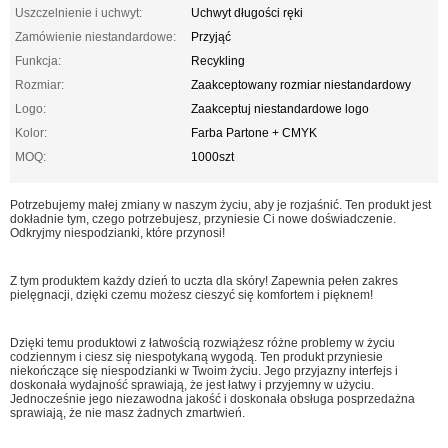
Uszczelnienie i uchwyt:
Uchwyt długości ręki
Zamówienie niestandardowe:
Przyjąć
Funkcja:
Recykling
Rozmiar:
Zaakceptowany rozmiar niestandardowy
Logo:
Zaakceptuj niestandardowe logo
Kolor:
Farba Partone + CMYK
MOQ:
1000szt
Potrzebujemy małej zmiany w naszym życiu, aby je rozjaśnić. Ten produkt jest
dokładnie tym, czego potrzebujesz, przyniesie Ci nowe doświadczenie.
Odkryjmy niespodzianki, które przynosi!
Z tym produktem każdy dzień to uczta dla skóry! Zapewnia pełen zakres
pielęgnacji, dzięki czemu możesz cieszyć się komfortem i pięknem!
Dzięki temu produktowi z łatwością rozwiążesz różne problemy w życiu
codziennym i ciesz się niespotykaną wygodą. Ten produkt przyniesie
niekończące się niespodzianki w Twoim życiu. Jego przyjazny interfejs i
doskonała wydajność sprawiają, że jest łatwy i przyjemny w użyciu.
Jednocześnie jego niezawodna jakość i doskonała obsługa posprzedażna
sprawiają, że nie masz żadnych zmartwień.