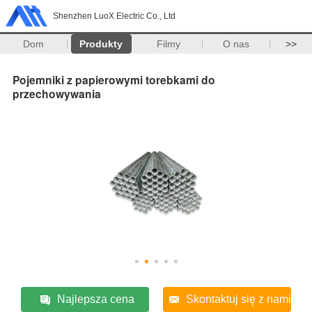
Shenzhen LuoX Electric Co., Ltd
Dom
Produkty
Filmy
O nas
>>
Pojemniki z papierowymi torebkami do
przechowywania
Najlepsza cena
Skontaktuj się z nami