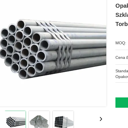
Opak
Szkl
Torb
MOQ:
Cena £
Stand
Opako