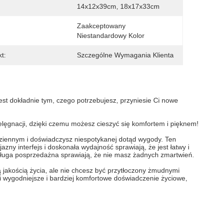
14x12x39cm, 18x17x33cm
Zaakceptowany 
:
Niestandardowy Kolor
t:
Szczególne Wymagania Klienta
est dokładnie tym, czego potrzebujesz, przyniesie Ci nowe
elęgnacji, dzięki czemu możesz cieszyć się komfortem i pięknem!
dziennym i doświadczysz niespotykanej dotąd wygody. Ten
zny interfejs i doskonała wydajność sprawiają, że jest łatwy i
sługa posprzedażna sprawiają, że nie masz żadnych zmartwień.
ą jakością życia, ale nie chcesz być przytłoczony żmudnymi
 wygodniejsze i bardziej komfortowe doświadczenie życiowe,