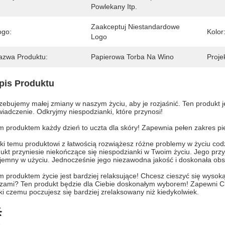
Powlekany Itp.
Zaakceptuj Niestandardowe 
ogo:
Kolor
Logo
azwa Produktu:
Papierowa Torba Na Wino
Projek
pis Produktu
zebujemy małej zmiany w naszym życiu, aby je rozjaśnić. Ten produkt j
iadczenie. Odkryjmy niespodzianki, które przynosi!
m produktem każdy dzień to uczta dla skóry! Zapewnia pełen zakres pi
ki temu produktowi z łatwością rozwiążesz różne problemy w życiu co
ukt przyniesie niekończące się niespodzianki w Twoim życiu. Jego przyja
jemny w użyciu. Jednocześnie jego niezawodna jakość i doskonała ob
m produktem życie jest bardziej relaksujące! Chcesz cieszyć się wysok
zami? Ten produkt będzie dla Ciebie doskonałym wyborem! Zapewni Ci
ki czemu poczujesz się bardziej zrelaksowany niż kiedykolwiek.