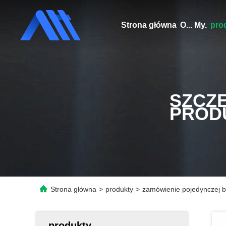
Strona główna
O... My.
pro
SZCZ
PROD
Strona główna
>
produkty
>
zamówienie pojedynczej bu
produkty