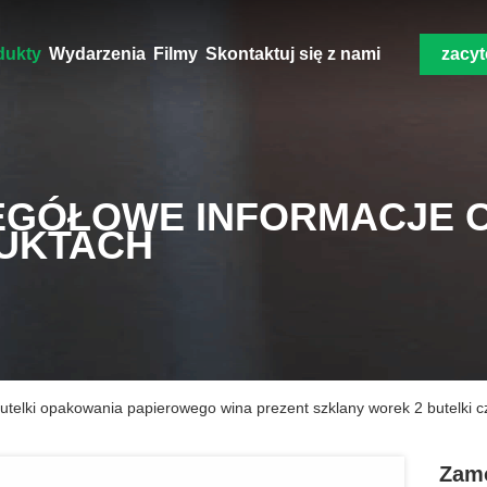
dukty
Wydarzenia
Filmy
Skontaktuj się z nami
zacy
EGÓŁOWE INFORMACJE 
UKTACH
telki opakowania papierowego wina prezent szklany worek 2 butelki c
Zamó