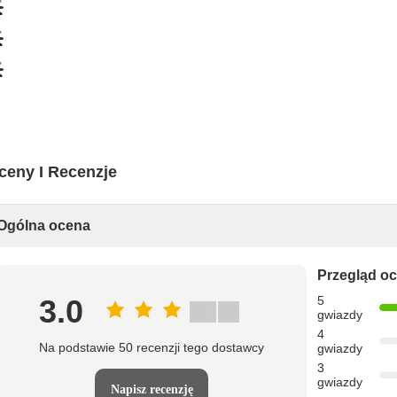
ceny I Recenzje
Ogólna ocena
Przegląd o
3.0
5
gwiazdy
4
Na podstawie 50 recenzji tego dostawcy
gwiazdy
3
gwiazdy
Napisz recenzję