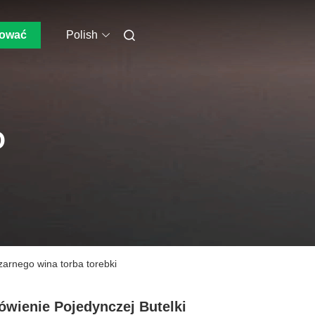
tować
Polish
O
zarnego wina torba torebki
wienie Pojedynczej Butelki