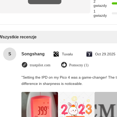
2
gwiazdy
1
gwiazdy
Wszystkie recenzje
S
Songshang
Tuvalu
Oct 29.2025
trustpilot.com
Pomocny (1)
"Setting the IPD on my Pico 4 was a game-changer! The t
difference in sharpness is noticeable.