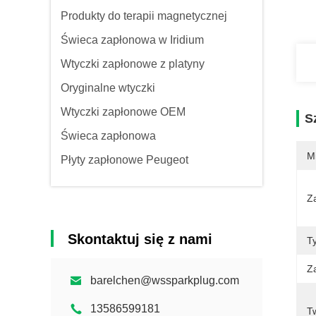
Produkty do terapii magnetycznej
Świeca zapłonowa w Iridium
Wtyczki zapłonowe z platyny
Oryginalne wtyczki
Wtyczki zapłonowe OEM
S
Świeca zapłonowa
M
Płyty zapłonowe Peugeot
Z
Skontaktuj się z nami
T
Z
barelchen@wssparkplug.com
13586599181
T