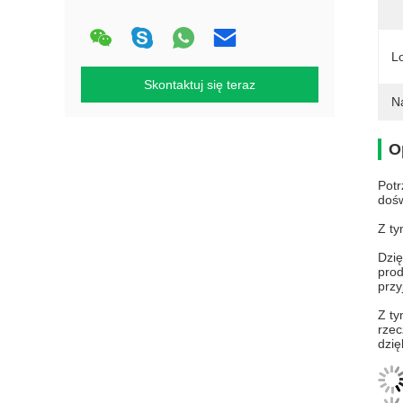
L
Skontaktuj się teraz
N
O
Potr
dośw
Z ty
Dzię
prod
przy
Z ty
rzec
dzię