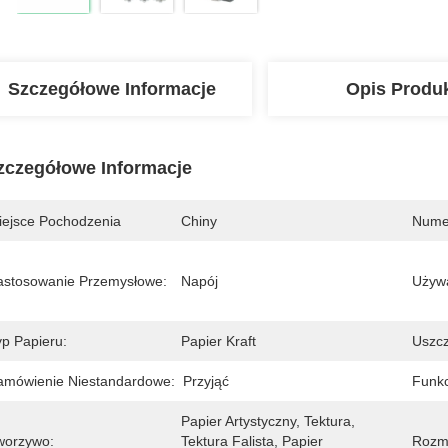
Szczegółowe Informacje
Opis Produ
zczegółowe Informacje
iejsce Pochodzenia
Chiny
Nume
astosowanie Przemysłowe:
Napój
Używ
yp Papieru:
Papier Kraft
Uszcz
amówienie Niestandardowe:
Przyjąć
Funkc
Papier Artystyczny, Tektura, 
worzywo:
Tektura Falista, Papier 
Rozmi