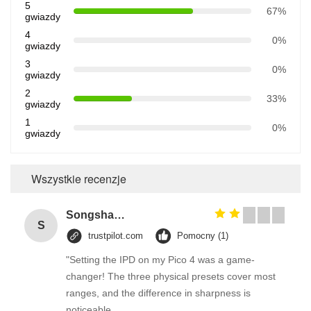
5
67%
gwiazdy
4
0%
gwiazdy
3
0%
gwiazdy
2
33%
gwiazdy
1
0%
gwiazdy
Wszystkie recenzje
Songshang
S
trustpilot.com
Pomocny (1)
"Setting the IPD on my Pico 4 was a game-
changer! The three physical presets cover most
ranges, and the difference in sharpness is
noticeable.