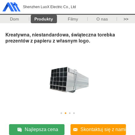
Shenzhen LuoX Electric Co., Ltd
Dom
Produkty
Filmy
O nas
>>
Kreatywna, niestandardowa, świąteczna torebka
prezentów z papieru z własnym logo.
Najlepsza cena
Skontaktuj się z nami