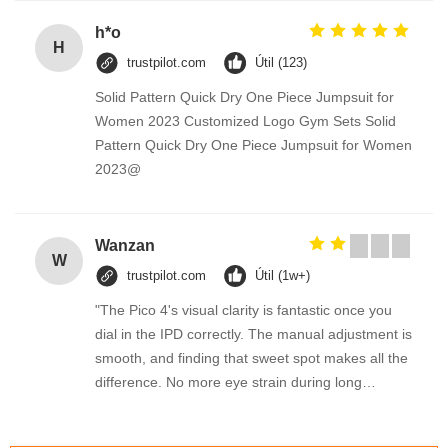
h*o
H
trustpilot.com
Útil (123)
Solid Pattern Quick Dry One Piece Jumpsuit for
Women 2023 Customized Logo Gym Sets Solid
Pattern Quick Dry One Piece Jumpsuit for Women
2023@
Wanzan
W
trustpilot.com
Útil (1w+)
"The Pico 4's visual clarity is fantastic once you
dial in the IPD correctly. The manual adjustment is
smooth, and finding that sweet spot makes all the
difference. No more eye strain during long
sessions. Highly recommend taking the time to set
it up properly!""The Pico 4's visual clarity is