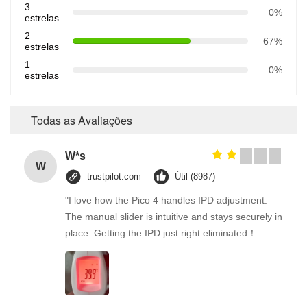
3
0%
estrelas
2
67%
estrelas
1
0%
estrelas
Todas as Avaliações
W*s
W
trustpilot.com
Útil (8987)
"I love how the Pico 4 handles IPD adjustment.
The manual slider is intuitive and stays securely in
place. Getting the IPD just right eliminated！