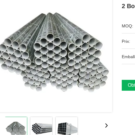
2 Bo
MOQ:
Prix:
Emball
Obt