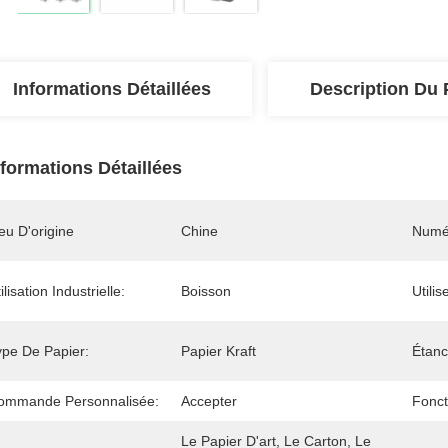
Informations Détaillées
Description Du 
nformations Détaillées
eu D'origine
Chine
Numé
ilisation Industrielle:
Boisson
Utilis
ype De Papier:
Papier Kraft
Étanc
ommande Personnalisée:
Accepter
Fonct
Le Papier D'art, Le Carton, Le 