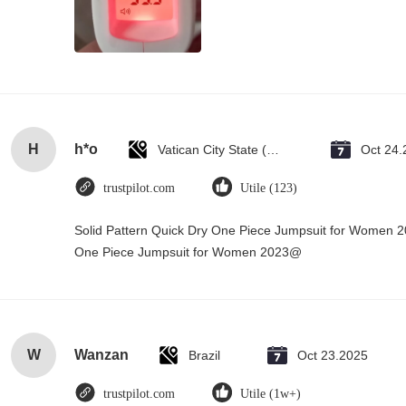
H
h*o
Vatican City State (Holy See)
Oct 24.
trustpilot.com
Utile (123)
Solid Pattern Quick Dry One Piece Jumpsuit for Women 
One Piece Jumpsuit for Women 2023@
W
Wanzan
Brazil
Oct 23.2025
trustpilot.com
Utile (1w+)