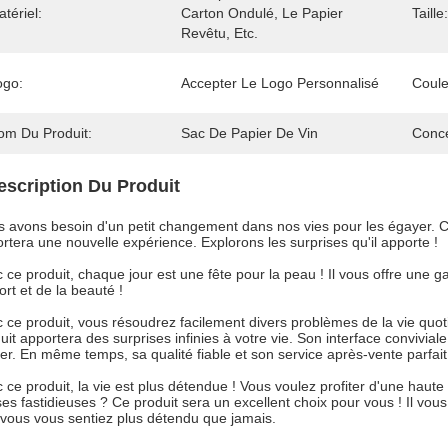
tériel:
Carton Ondulé, Le Papier 
Taille:
Revêtu, Etc.
ogo:
Accepter Le Logo Personnalisé
Coule
om Du Produit:
Sac De Papier De Vin
Conce
escription Du Produit
 avons besoin d'un petit changement dans nos vies pour les égayer. Ce
rtera une nouvelle expérience. Explorons les surprises qu'il apporte !
 ce produit, chaque jour est une fête pour la peau ! Il vous offre une 
ort et de la beauté !
 ce produit, vous résoudrez facilement divers problèmes de la vie quo
uit apportera des surprises infinies à votre vie. Son interface convivia
iser. En même temps, sa qualité fiable et son service après-vente parfa
 ce produit, la vie est plus détendue ! Vous voulez profiter d'une haute
es fastidieuses ? Ce produit sera un excellent choix pour vous ! Il vous 
vous vous sentiez plus détendu que jamais.