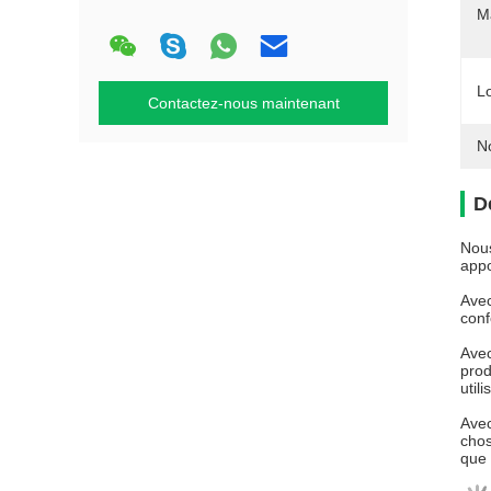
Ma
L
Contactez-nous maintenant
N
D
Nous
appo
Avec
conf
Avec
prod
util
Avec
chos
que 