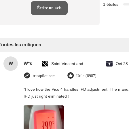
1 étoiles
Écrire un avis
Toutes les critiques
W
W*s
Saint Vincent and the Grenadines
Oct 28
trustpilot.com
Utile (8987)
"I love how the Pico 4 handles IPD adjustment. The manual s
IPD just right eliminated！