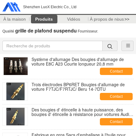
Shenzhen LuoX Electric Co., Ltd
À la maison
Produits
Vidéos
À propos de nous
>>
grille de plafond suspendu
Qualité
Fournisseur.
Système d'allumage Des bougies d'allumage de
voiture E8C A23 Courte longueur 20,8 mm
Contact
Trois électrodes BP6RET Bougies d'allumage de
voiture F7TJC/F7RTJC/ Beru 14-7DTU
Contact
Des bougies d' étincelle à haute puissance, des
bougies d' étincelle à résistance pour voitures Audi /
Passat / Mitsubishi K7RTC
Contact
Fabrique en gros Sacs d'emballage à l'huile pour