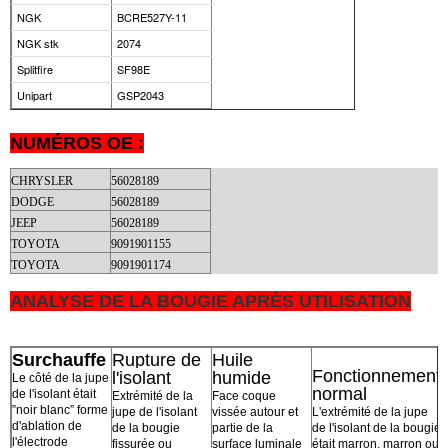
NGK
BCRE527Y-11
NGK stk
2074
Splitfire
SF98E
Unipart
GSP2043
NUMÉROS OE :
CHRYSLER
56028189
DODGE
56028189
JEEP
56028189
TOYOTA
9091901155
TOYOTA
9091901174
ANALYSE DE LA BOUGIE APRÈS UTILISATION
Surchauffe
Rupture de
Huile
Fonctionnement
l'isolant
humide
Le côté de la jupe
normal
de l'isolant était
Extrémité de la
Face coque
”noir blanc” forme
jupe de l'isolant
vissée autour et
L'extrémité de la jupe
d'ablation de
de la bougie
partie de la
de l'isolant de la bougie
l'électrode
fissurée ou
surface luminale
était marron, marron ou