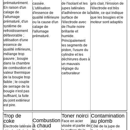
prématurément.
cassée.
de l'isolant et les
gris clair, l'érosion de
En raison d'un
L'utilisation
jupes latérales
l'électrode est très
calage de
d'essence de
d'adhérence de la
faible, ce qui indique
l'allumage
qualité inférieure
surface de
que les bougies et le
prématuré, d'un
ou la cause d'un
l'électrode avec
moteur sont adaptés
système de
calage de
de l'huile noire
refroidissement
l'allumage
brillante et
défavorable ;
prématuré.
humide.
utilisation d'une
Principalement
essence de
les segments de
qualité inférieure,
piston, l'usure du
mélange trop
cylindre et les
pauvre ; bougie
déchirures dues à
dans la chambre
un mauvais
de combustion et
réglage du
valeur thermique
carburateur
de la bougie trop
faible ; le couple
de serrage de la
bougie n'est pas
suffisant, la fuite
du joint extérieur
est pire.
Trop de
Toner noirci
Contamination
Combustion
coke
au plomb
Face en acier
à chaud
vissée et partie de
Électrode latérale
Côté de la jupe de