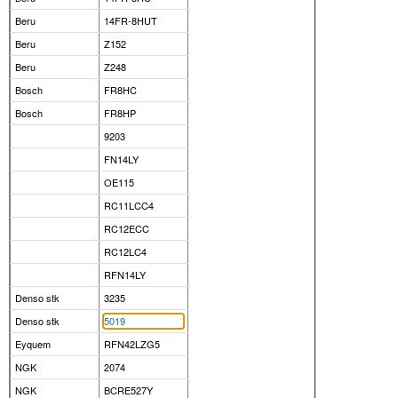
Beru
14FR-8HUT
Beru
Z152
Beru
Z248
Bosch
FR8HC
Bosch
FR8HP
9203
FN14LY
OE115
RC11LCC4
RC12ECC
RC12LC4
RFN14LY
Denso stk
3235
Denso stk
5019
Eyquem
RFN42LZG5
NGK
2074
NGK
BCRE527Y