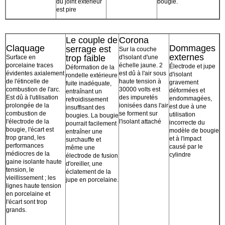
du joint extérieur
bougie.
est pire
Le couple de
Corona
Claquage
Dommages
serrage est
Sur la couche
externes
trop faible
Surface en
d'isolant d'une
porcelaine traces
échelle jaune. 2
Électrode et jupe
Déformation de la
évidentes axialement
est dû à l'air sous
d'isolant
rondelle extérieure
de l'étincelle de
haute tension à
gravement
fuite inadéquate,
combustion de l'arc.
30000 volts est
déformées et
entraînant un
Est dû à l'utilisation
des impuretés
endommagées,
refroidissement
prolongée de la
ionisées dans l'air
est due à une
insuffisant des
combustion de
se forment sur
utilisation
bougies. La bougie
l'électrode de la
l'isolant attaché
incorrecte du
pourrait facilement
bougie, l'écart est
modèle de bougie
entraîner une
trop grand, les
et à l'impact
surchauffe et
performances
causé par le
même une
médiocres de la
cylindre
électrode de fusion
gaine isolante haute
d'oreiller, une
tension, le
éclatement de la
vieillissement ; les
jupe en porcelaine.
lignes haute tension
en porcelaine et
l'écart sont trop
grands.