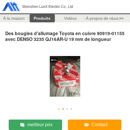
Shenzhen LuoX Electric Co., Ltd
À la maison
Produits
Vidéos
À propos de nous
>>
Des bougies d'allumage Toyota en cuivre 90919-01155
avec DENSO 3235 QJ16AR-U 19 mm de longueur
meilleur prix
Contact