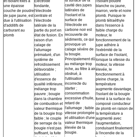
la surface de la
et isolant fixés à
Électrode
l'isolant poudre
cavité des jupes
une épaisse
fondante,
blanche ou jaune,
latérales de
couche de poudre
l'électrode
marron, verte et noire
l'isolant et la
de jupe jaune, est
centrale et
plomb. Puisque le
surface de
due à l'utilisation
l'électrode
plomb tétraéthyle
l'électrode en
d'additifs de
latérale de la
dans l'essence à
carbone noir est
carburant au
partie du port en
faible charge du
recouverte de
plomb
état de fusion. En
moteur, le
sédiments, ce qui
raison d'un
fonctionnement de la
provoque un
calage de
jupe adhère à
calage sévère de
l'allumage
l'extrémité de la
la bougie.
prématuré, d'un
surface de l'isolant,
Principalement dû
système de
lorsque la vitesse du
au mélange trop
refroidissement
moteur, la vitesse
riche, au filtre à air
défavorable ;
élevée, le
obstrué, à
utilisation
fonctionnement à
l'utilisation
d'essence de
pleine charge, la
incorrecte du
qualité inférieure,
température
starter ;
mélange trop
augmente davantage,
consommation
pauvre ; bougie
l'isolant de la bougie
excessive d'huile,
dans la chambre
formé à la surface du
retard de
de combustion et
composé conducteur
l'allumage ; faible
valeur thermique
de plomb en raison de
vitesse prolongée
de la bougie trop
la température a
et utilisation d'une
faible ; le couple
augmenté avec
valeur thermique
de serrage de la
l'augmentation,
élevée de la
bougie n'est pas
conduisant finalement
bougie.
suffisant, la fuite
à l'incendie de la