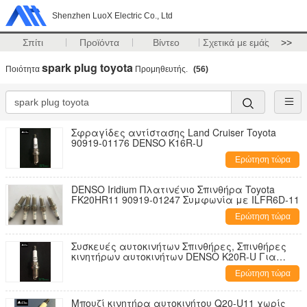
Shenzhen LuoX Electric Co., Ltd
Σπίτι
Προϊόντα
Βίντεο
Σχετικά με εμάς
>>
spark plug toyota
Ποιότητα
Προμηθευτής.
(56)
Σφραγίδες αντίστασης Land Cruiser Toyota
90919-01176 DENSO K16R-U
Ερώτηση τώρα
DENSO Iridium Πλατινένιο Σπινθήρα Toyota
FK20HR11 90919-01247 Συμφωνία με ILFR6D-11
Ερώτηση τώρα
Συσκευές αυτοκινήτων Σπινθήρες, Σπινθήρες
κινητήρων αυτοκινήτων DENSO K20R-U Για
Toyota OE 90919-01166
Ερώτηση τώρα
Μπουζί κινητήρα αυτοκινήτου Q20-U11 χωρίς