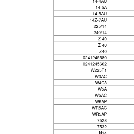
14-4AU
14-5A
14-5AU
14Z-7AU
225/14
240/14
Z 40
Z 40
Z40
0241245580
0241245602
W225T1
W3AC
W4C3
W5A
W5AC
W5AP
WR5AC
WR5AP
7528
7532
N14