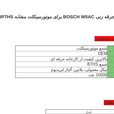
وتورسیکلت مشابه BP7HS با طول کوتاه
 محصول
شمع موتورسیکلت
OEM
بالاترین کیفیت از کارخانه حرفه ای
شمع B7HS
نیکل معمولی، پلاتین، آلیاژ ایریدیوم
10000 عدد
عادل
مدل