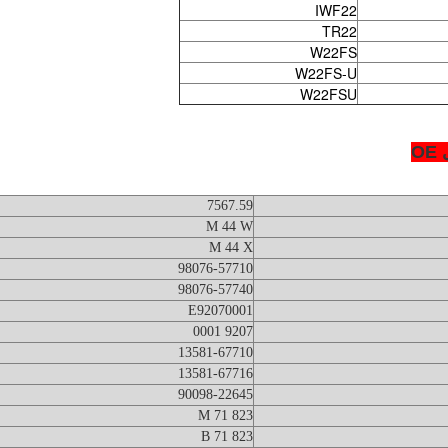
IWF22
TR22
W22FS
W22FS-U
W22FSU
O
7567.59
M 44 W
M 44 X
98076-57710
98076-57740
E92070001
9207 0001
13581-67710
13581-67716
90098-22645
823 71 M
823 71 B