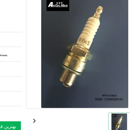
بسته 
بهترین ق