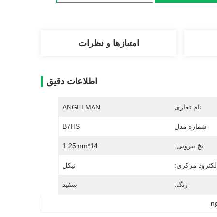
امتیازها و نظرات
اطلاعات دقیق
نام تجاری
ANGELMAN
شماره مدل
B7HS
نخ بیرونی:
14*1.25mm
لکترود مرکزی:
نیکل
رنگ:
سفید
ng