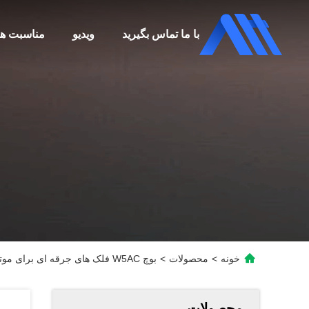
با ما تماس بگیرید
ویدیو
مناسبت ها
خونه
>
محصولات
>
بوچ W5AC فلک های جرقه ای برای موتورسیکلت BP7HS طول کوتاه
محصولات