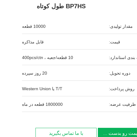
BP7HS طول کوتاه
مقدار تولیدی:
10000 قطعه
قیمت:
قابل مذاکره
بندی استاندارد:
10 قطعه/جعبه ، 400pcs/ctn
دوره تحویل:
20 روز سپرده
روش پرداخت:
T/T یا Western Union
ظرفیت عرضه:
1800000 قطعه در ماه
یمت رو بدست بیار
با ما تماس بگیرید