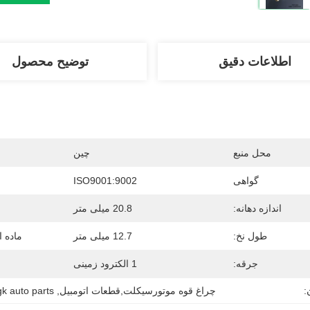
اطلاعات دقیق
توضیح محصول
محل منبع
چین
گواهی
ISO9001:9002
اندازه دهانه:
20.8 میلی متر
طول نخ:
12.7 میلی متر
ماده ا
جرقه:
1 الکترود زمینی
:
چراغ قوه موتورسیکلت,قطعات اتومبیل
, 
k auto parts