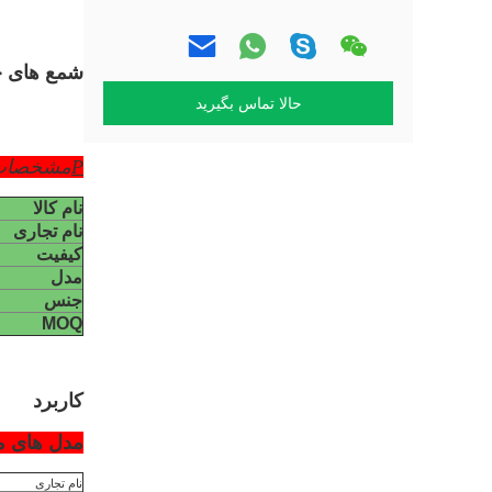
شمع های جرقه زنی BOSCH W5AC برای م
حالا تماس بگیرید
P
مشخصات
نام کالا
نام تجاری
کیفیت
مدل
جنس
MOQ
کاربرد
مدل های م
نام تجاری