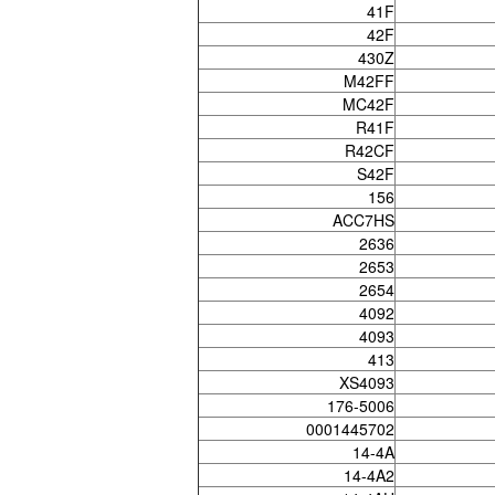
41F
42F
430Z
M42FF
MC42F
R41F
R42CF
S42F
156
ACC7HS
2636
2653
2654
4092
4093
413
XS4093
176-5006
0001445702
14-4A
14-4A2