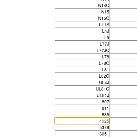
N14C
N15
N15C
L11S
L4J
L5
L77J
L77JC
L78
L78C
L81
L82C
UL4J
UL81C
UL81J
807
811
835
4025
5379
6051