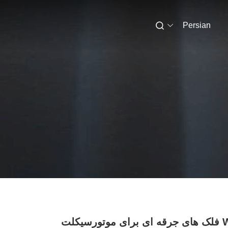
Persian
بوچ W5AC فلک های جرقه ای برای موتورسیکلت