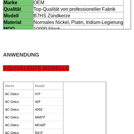
Marke
OEM
Qualität
Top-Qualität von professioneller Fabrik
Modell
B7HS Zündkerze
Material
Normales Nickel, Platin, Iridium-Legierung
MOQ
10000 Stück
ANWENDUNG
ÄQUIVALENTE MODELLE
Marke
Modell
AC Delco
41F
AC Delco
42F
AC Delco
430Z
AC Delco
M42FF
AC Delco
MC42F
AC Delco
R41F