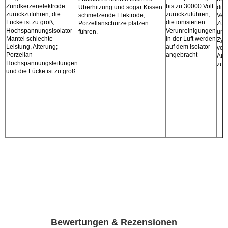
Zündkerzenelektrode
bis zu 30000 Volt
Überhitzung und sogar Kissen
die 
zurückzuführen, die
zurückzuführen,
schmelzende Elektrode,
Ver
Lücke ist zu groß,
die ionisierten
Porzellanschürze platzen
Zün
Hochspannungsisolator-
Verunreinigungen
führen.
und
Mantel schlechte
in der Luft werden
Zyli
Leistung, Alterung;
auf dem Isolator
ver
Porzellan-
angebracht
Aus
Hochspannungsleitungen
zur
und die Lücke ist zu groß.
Bewertungen & Rezensionen