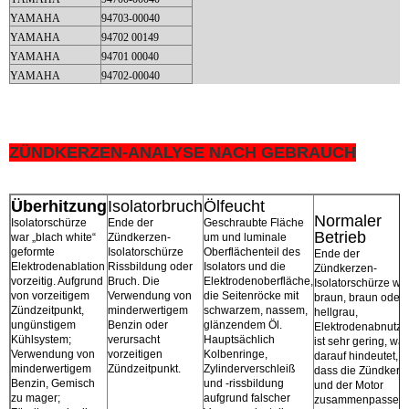
YAMAHA
94703-00040
YAMAHA
94702 00149
YAMAHA
94701 00040
YAMAHA
94702-00040
ZÜNDKERZEN-ANALYSE NACH GEBRAUCH
Überhitzung
Isolatorbruch
Ölfeucht
Normaler
Isolatorschürze
Ende der
Geschraubte Fläche
Betrieb
war „blach white“
Zündkerzen-
um und luminale
geformte
Isolatorschürze
Oberflächenteil des
Ende der
Elektrodenablation
Rissbildung oder
Isolators und die
Zündkerzen-
vorzeitig. Aufgrund
Bruch. Die
Elektrodenoberfläche,
Isolatorschürze wa
von vorzeitigem
Verwendung von
die Seitenröcke mit
braun, braun oder
Zündzeitpunkt,
minderwertigem
schwarzem, nassem,
hellgrau,
ungünstigem
Benzin oder
glänzendem Öl.
Elektrodenabnutz
Kühlsystem;
verursacht
Hauptsächlich
ist sehr gering, wa
Verwendung von
vorzeitigen
Kolbenringe,
darauf hindeutet,
minderwertigem
Zündzeitpunkt.
Zylinderverschleiß
dass die Zündkerz
Benzin, Gemisch
und -rissbildung
und der Motor
zu mager;
aufgrund falscher
zusammenpassen