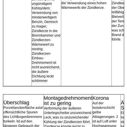
die Verwendung eines hohen
Zündkerze
ungünstigem
Wärmewerts der Zündkerze.
der Oberf
Kühlsystem;
leitfähige
Verwendung von
Bleiverbi
minderwertigem
der Temper
Benzin, Gemisch
der Zuna
zu mager;
was schli
Zündkerze in die
Brand de
Brennkammer und
führte.
Zündkerzen-
Wärmewert zu
niedrig;
Zündkerzen-
Einbau-
Drehmoment ist
nicht ausreichend,
die äußere
Dichtung leckt
schlimmer
Montagedrehmoment
Korona
Überschlag
Äu
ist zu gering
Auf der
Sc
Porzellanoberfläche axial
Isolatorschicht
Verformung der äußeren
offensichtliche Spuren
gelbe
Unterlegscheibe unzureichend
Ele
des Lichtbogenbrennens
Ablagerungen. 2
Leck, was zu unzureichender
Iso
funkeln. Ist auf den
ist auf Luft unter
Kühlung der Zündkerzen führt.
star
längeren Gebrauch der
Hochspannung
Zündkerze könnte leicht zu
besc