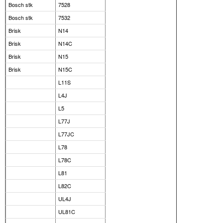
Bosch stk
7528
Bosch stk
7532
Brisk
N14
Brisk
N14C
Brisk
N15
Brisk
N15C
L11S
L4J
L5
L77J
L77JC
L78
L78C
L81
L82C
UL4J
UL81C