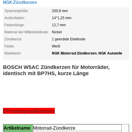
NGK-Zündkerzen
Spannergröße:
200,8 mm
Außenfaden:
14*1,25 mm
Fadenlänge:
12,7 mm
Material der Mittelelektrode:
Nickel
Zündkerze:
1 geerdete Elektrode
Farbe:
Weiß
NGK Motorrad Zündkerzen
NGK Autoteile
Markieren:
,
BOSCH W5AC Zündkerzen für Motorräder,
identisch mit BP7HS, kurze Länge
P
Produktspezifikationen
Artikelname
Motorrad-Zündkerze