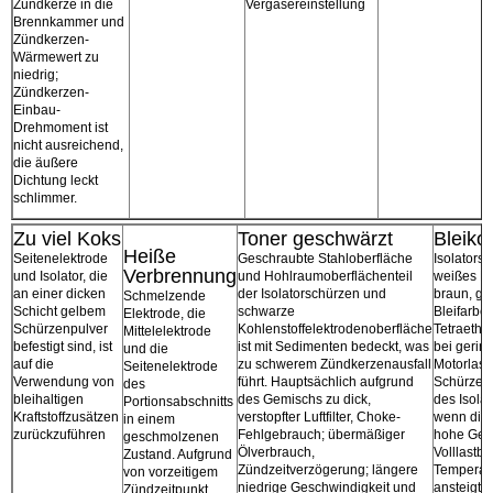
Zündkerze in die
Vergasereinstellung
Brennkammer und
Zündkerzen-
Wärmewert zu
niedrig;
Zündkerzen-
Einbau-
Drehmoment ist
nicht ausreichend,
die äußere
Dichtung leckt
schlimmer.
Zu viel Koks
Toner geschwärzt
Bleiko
Heiße
Seitenelektrode
Geschraubte Stahloberfläche
Isolators
Verbrennung
und Isolator, die
und Hohlraumoberflächenteil
weißes Pu
an einer dicken
der Isolatorschürzen und
braun, gr
Schmelzende
Schicht gelbem
schwarze
Bleifarbe
Elektrode, die
Schürzenpulver
Kohlenstoffelektrodenoberfläche
Tetraethyl
Mittelelektrode
befestigt sind, ist
ist mit Sedimenten bedeckt, was
bei gerin
und die
auf die
zu schwerem Zündkerzenausfall
Motorlast
Seitenelektrode
Verwendung von
führt. Hauptsächlich aufgrund
Schürze a
des
bleihaltigen
des Gemischs zu dick,
des Isolat
Portionsabschnitts
Kraftstoffzusätzen
verstopfter Luftfilter, Choke-
wenn die 
in einem
zurückzuführen
Fehlgebrauch; übermäßiger
hohe Gesc
geschmolzenen
Ölverbrauch,
Volllastbe
Zustand. Aufgrund
Zündzeitverzögerung; längere
Temperatu
von vorzeitigem
niedrige Geschwindigkeit und
ansteigt, 
Zündzeitpunkt,