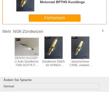
Motorrad BP7HS Kurzlänge
Fortsetzen
NGK-Zündkerzen
Mehr
ndkerz
DENSO XU22EP-
Weiße 16 mm
Lange
G-Leis
B mit 3
U Auto Zündkerze
Zündkerze D8EA
Spannschnur
BKR5EGP 
roden,
7390 DCP7E Für
für HONDA
CR8E, Autoteile
Hochleist
zündkerz
Auto
CG125
CR7E für HONDA
für Au
96307729
Motorradmotor
Motorradmotoren
Ändern Sie Sprache
German