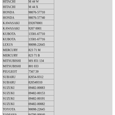
HITACHI
M 44 W
HITACHI
M 44 X
HONDA
98076-57710
HONDA
98076-57740
KAWASAKI
E92070001
KAWASAKI
9207 0001
KUBOTA
13581-67710
KUBOTA
13581-67716
LEXUS
90098-22645
MERCURY
823 71 M
MERCURY
823 71 B
MITSUBISHI
MS 851 134
MITSUBISHI
801 033
PEUGEOT
7567.59
SUBARU
82054-9312
SUBARU
820549310
SUZUKI
09482-00083
SUZUKI
09482-00153
SUZUKI
09482-00191
SUZUKI
09482-00082
TOYOTA
90098-22645
YAMAHA
94700-00040