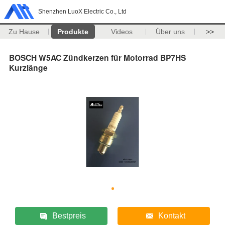
Shenzhen LuoX Electric Co., Ltd
Zu Hause
Produkte
Videos
Über uns
>>
BOSCH W5AC Zündkerzen für Motorrad BP7HS
Kurzlänge
Bestpreis
Kontakt