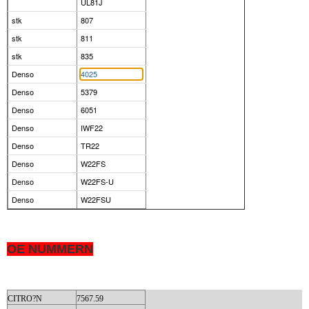
UL81J
stk
807
stk
811
stk
835
Denso
4025
Denso
5379
Denso
6051
Denso
IWF22
Denso
TR22
Denso
W22FS
Denso
W22FS-U
Denso
W22FSU
OE NUMMERN
CITRO?N
7567.59