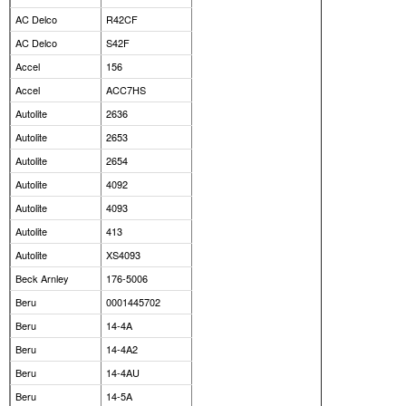
AC Delco
R42CF
AC Delco
S42F
Accel
156
Accel
ACC7HS
Autolite
2636
Autolite
2653
Autolite
2654
Autolite
4092
Autolite
4093
Autolite
413
Autolite
XS4093
Beck Arnley
176-5006
Beru
0001445702
Beru
14-4A
Beru
14-4A2
Beru
14-4AU
Beru
14-5A