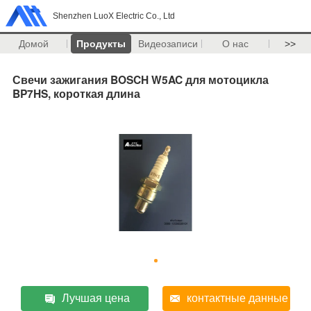
Shenzhen LuoX Electric Co., Ltd
Домой
Продукты
Видеозаписи
О нас
>>
Свечи зажигания BOSCH W5AC для мотоцикла
BP7HS, короткая длина
Лучшая цена
контактные данные