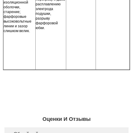
изоляционной
расплавлению
оболочки,
электрода
старение;
подушки,
фарфоровые
разрыву
высоковольтные
фарфоровой
линии и зазор
юбки.
слишком велик.
Оценки И Отзывы