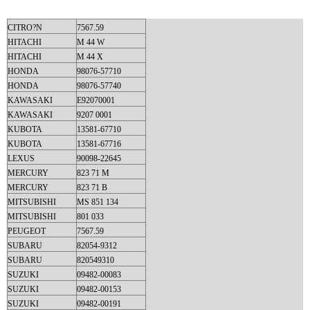
CITRO?N
7567.59
HITACHI
M 44 W
HITACHI
M 44 X
HONDA
98076-57710
HONDA
98076-57740
KAWASAKI
E92070001
KAWASAKI
9207 0001
KUBOTA
13581-67710
KUBOTA
13581-67716
LEXUS
90098-22645
MERCURY
823 71 M
MERCURY
823 71 B
MITSUBISHI
MS 851 134
MITSUBISHI
801 033
PEUGEOT
7567.59
SUBARU
82054-9312
SUBARU
820549310
SUZUKI
09482-00083
SUZUKI
09482-00153
SUZUKI
09482-00191