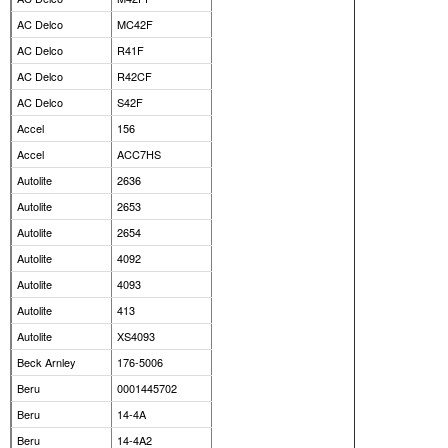
AC Delco
MC42F
AC Delco
R41F
AC Delco
R42CF
AC Delco
S42F
Accel
156
Accel
ACC7HS
Autolite
2636
Autolite
2653
Autolite
2654
Autolite
4092
Autolite
4093
Autolite
413
Autolite
XS4093
Beck Arnley
176-5006
Beru
0001445702
Beru
14-4A
Beru
14-4A2