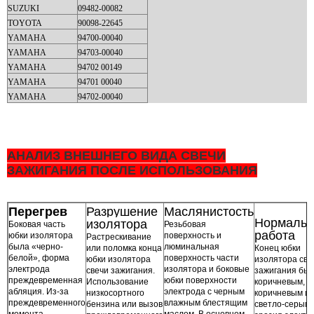
SUZUKI
09482-00082
TOYOTA
90098-22645
YAMAHA
94700-00040
YAMAHA
94703-00040
YAMAHA
94702 00149
YAMAHA
94701 00040
YAMAHA
94702-00040
АНАЛИЗ ВНЕШНЕГО ВИДА СВЕЧИ
ЗАЖИГАНИЯ ПОСЛЕ ИСПОЛЬЗОВАНИЯ
Перегрев
Разрушение
Маслянистость
Нормальн
изолятора
Боковая часть
Резьбовая
работа
юбки изолятора
поверхность и
Растрескивание
была «черно-
люминальная
или поломка конца
Конец юбки
белой», форма
поверхность части
юбки изолятора
изолятора све
электрода
изолятора и боковые
свечи зажигания.
зажигания бы
преждевременная
юбки поверхности
Использование
коричневым,
абляция. Из-за
электрода с черным
низкосортного
коричневым и
преждевременного
влажным блестящим
бензина или вызов
светло-серым,
момента
маслом. В основном