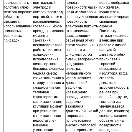
прикреплены к
центральный
полость
порошкообразная
толстому слою
электрод и
поверхности части
или желтая,
желтого порошка
боковой электрод
юбки изолятора и
коричневая,
юбки, что
портовой части в
черная углеродная
зеленая и черная
связано с
расплавленном
поверхность
свинцовая
использованием
состоянии. Из-за
электрода покрыты
окраска.
свинцовых
преждевременного
отложениями,
Поскольку
топливных
момента
вызывающими
тетраэтилсвинец
присадок
зажигания,
серьезный отказ
в бензине при
неблагоприятной
свечи зажигания. В
работе с низкой
работы системы
основном из-за
нагрузкой
охлаждения;
слишком густой
двигателя юбки
использование
смеси, засоренного
прилипает к
низкосортного
воздушного
торцевой
бензина, слишком
фильтра,
поверхности
бедная смесь;
неправильного
изолятора, когда
свеча зажигания в
использования
скорость
камеру сгорания и
дроссельной
двигателя,
слишком низкая
заслонки;
высокая скорость,
тепловая
чрезмерного
работа при
характеристика
расхода масла,
полной нагрузке,
свечи зажигания;
задержки
температура
крутящий момент
зажигания;
увеличивается
при установке
длительной низкой
дальше, изолятор
свечи зажигания
скорости и
свечи зажигания
недостаточен,
использования
образуется на
внешнее
высокой тепловой
поверхности
уплотнение
характеристики
проводящего