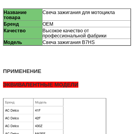
Название
Свеча зажигания для мотоцикла
товара
Бренд
OEM
Качество
Высокое качество от
профессиональной фабрики
Модель
Свеча зажигания B7HS
Материал
Обычный никель, платина, сплав
иридия
Минимальный
10000 шт.
заказ
ПРИМЕНЕНИЕ
ЭКВИВАЛЕНТНЫЕ МОДЕЛИ
Бренд
Модель
AC Delco
41F
AC Delco
42F
AC Delco
430Z
AC Delco
M42FF