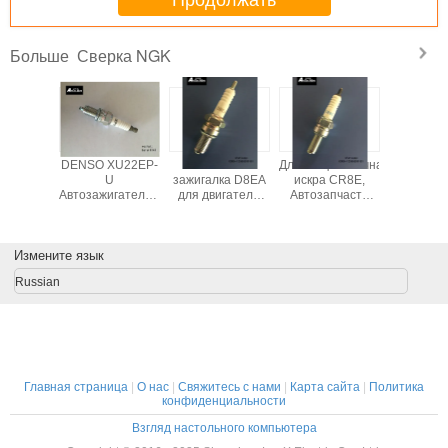
Продолжать
Сверка NGK
Больше
G-Power
Автозапчасти
Свеча зажигания
DENSO X
BKR5EGP
для Toyota
BKUR6ETB с 3
U
Платиновый
Corolla 90080-
электродами,
Автозажи
высокопроизводительный
91194 K16R-U11
иридиевая свеча
зажигалк
зажигалка для
BKR5EY Медный
зажигания для
DCP7E
автомобилей
центральный
GM 96307729
автомо
Измените язык
электрод
Russian
Главная страница
|
О нас
|
Свяжитесь с нами
|
Карта сайта
|
Политика
конфиденциальности
Взгляд настольного компьютера