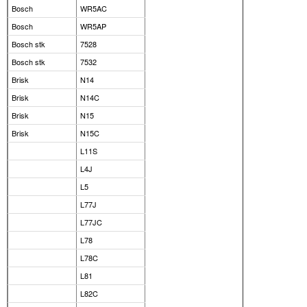
Bosch
WR5AC
Bosch
WR5AP
Bosch stk
7528
Bosch stk
7532
Brisk
N14
Brisk
N14C
Brisk
N15
Brisk
N15C
L11S
L4J
L5
L77J
L77JC
L78
L78C
L81
L82C