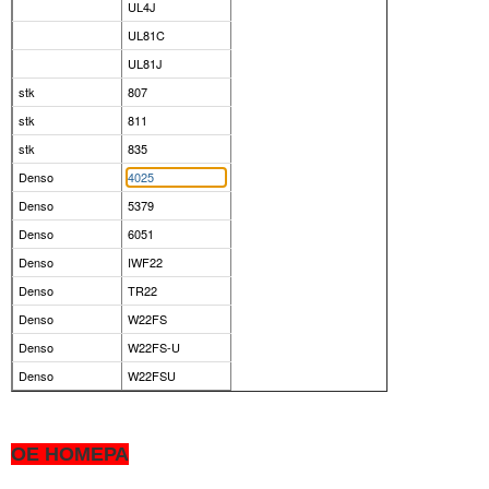
UL4J
UL81C
UL81J
stk
807
stk
811
stk
835
Denso
4025
Denso
5379
Denso
6051
Denso
IWF22
Denso
TR22
Denso
W22FS
Denso
W22FS-U
Denso
W22FSU
OE НОМЕРА