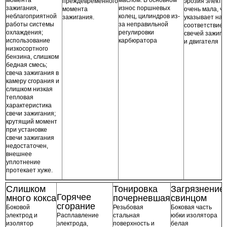
преждевременного
эрозия электр
зажигания,
износ поршневых
момента
очень мала, чт
неблагоприятной
колец, цилиндров из-
зажигания.
указывает на
работы системы
за неправильной
соответствие
охлаждения;
регулировки
свечей зажига
использование
карбюратора
и двигателя
низкосортного
бензина, слишком
бедная смесь;
свеча зажигания в
камеру сгорания и
слишком низкая
тепловая
характеристика
свечи зажигания;
крутящий момент
при установке
свечи зажигания
недостаточен,
внешнее
уплотнение
протекает хуже.
Слишком
Тонировка
Загрязнение
Горячее
много кокса
почерневшая
свинцом
сгорание
Боковой
Резьбовая
Боковая часть
электрод и
Расплавление
стальная
юбки изолятора
изолятор
электрода,
поверхность и
белая