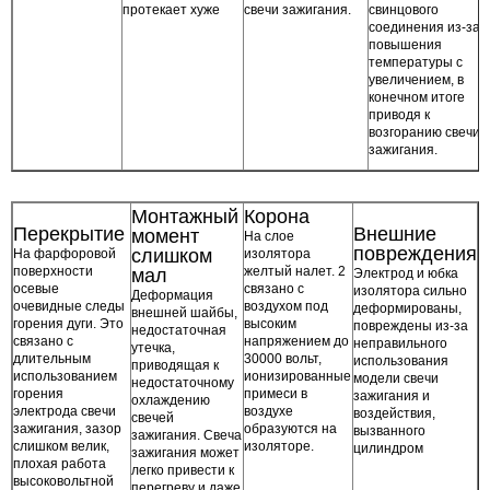
протекает хуже
свечи зажигания.
свинцового
соединения из-за
повышения
температуры с
увеличением, в
конечном итоге
приводя к
возгоранию свечи
зажигания.
Монтажный
Корона
Перекрытие
Внешние
момент
На слое
повреждения
слишком
На фарфоровой
изолятора
поверхности
желтый налет. 2
мал
Электрод и юбка
осевые
связано с
изолятора сильно
Деформация
очевидные следы
воздухом под
деформированы,
внешней шайбы,
горения дуги. Это
высоким
повреждены из-за
недостаточная
связано с
напряжением до
неправильного
утечка,
длительным
30000 вольт,
использования
приводящая к
использованием
ионизированные
модели свечи
недостаточному
горения
примеси в
зажигания и
охлаждению
электрода свечи
воздухе
воздействия,
свечей
зажигания, зазор
образуются на
вызванного
зажигания. Свеча
слишком велик,
изоляторе.
цилиндром
зажигания может
плохая работа
легко привести к
высоковольтной
перегреву и даже