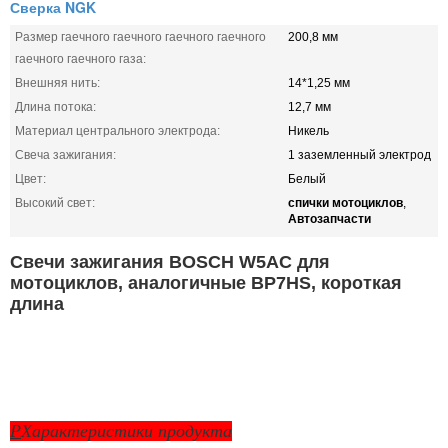
Сверка NGK
Размер гаечного гаечного гаечного гаечного
200,8 мм
гаечного гаечного газа:
Внешняя нить:
14*1,25 мм
Длина потока:
12,7 мм
Материал центрального электрода:
Никель
Свеча зажигания:
1 заземленный электрод
Цвет:
Белый
спички мотоциклов
Высокий свет:
,
Автозапчасти
Свечи зажигания BOSCH W5AC для
мотоциклов, аналогичные BP7HS, короткая
длина
P
Характеристики продукта