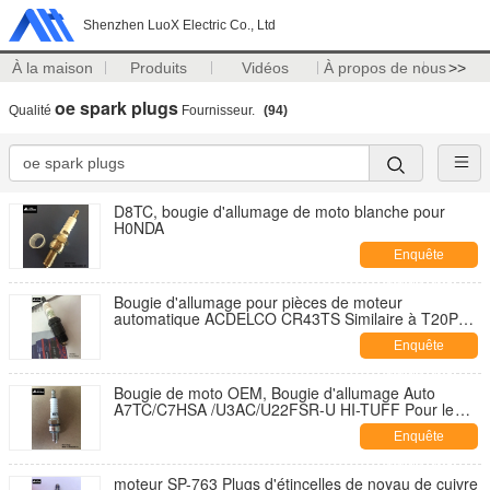
Shenzhen LuoX Electric Co., Ltd
À la maison
Produits
Vidéos
À propos de nous
>>
oe spark plugs
Qualité
Fournisseur.
(94)
D8TC, bougie d'allumage de moto blanche pour
H0NDA
Enquête
maintenant
Bougie d'allumage pour pièces de moteur
automatique ACDELCO CR43TS Similaire à T20PR-
U BPR5FS-11
Enquête
maintenant
Bougie de moto OEM, Bougie d'allumage Auto
A7TC/C7HSA /U3AC/U22FSR-U HI-TUFF Pour le
Pakistan
Enquête
maintenant
moteur SP-763 Plugs d'étincelles de noyau de cuivre