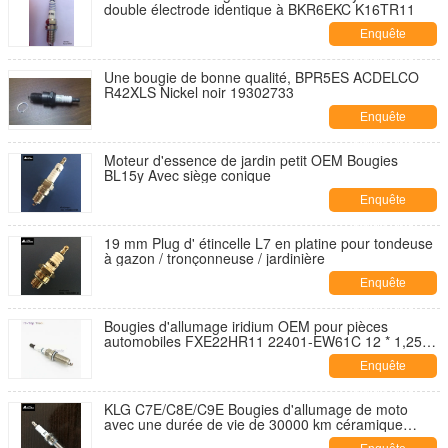
double électrode identique à BKR6EKC K16TR11
Enquête
maintenant
Une bougie de bonne qualité, BPR5ES ACDELCO
R42XLS Nickel noir 19302733
Enquête
maintenant
Moteur d'essence de jardin petit OEM Bougies
BL15y Avec siège conique
Enquête
maintenant
19 mm Plug d' étincelle L7 en platine pour tondeuse
à gazon / tronçonneuse / jardinière
Enquête
maintenant
Bougies d'allumage iridium OEM pour pièces
automobiles FXE22HR11 22401-EW61C 12 * 1,25
mm
Enquête
maintenant
KLG C7E/C8E/C9E Bougies d'allumage de moto
avec une durée de vie de 30000 km céramique
blanche