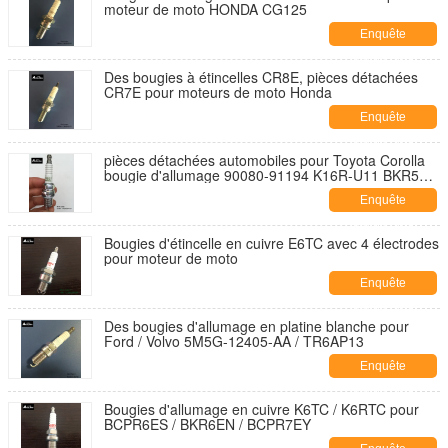
moteur de moto HONDA CG125
Enquête
maintenant
Des bougies à étincelles CR8E, pièces détachées
CR7E pour moteurs de moto Honda
Enquête
maintenant
pièces détachées automobiles pour Toyota Corolla
bougie d'allumage 90080-91194 K16R-U11 BKR5EY
électrode centrale en cuivre
Enquête
maintenant
Bougies d'étincelle en cuivre E6TC avec 4 électrodes
pour moteur de moto
Enquête
maintenant
Des bougies d'allumage en platine blanche pour
Ford / Volvo 5M5G-12405-AA / TR6AP13
Enquête
maintenant
Bougies d'allumage en cuivre K6TC / K6RTC pour
BCPR6ES / BKR6EN / BCPR7EY