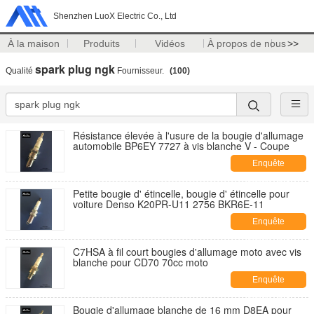
Shenzhen LuoX Electric Co., Ltd
À la maison
Produits
Vidéos
À propos de nous
>>
spark plug ngk
Qualité
Fournisseur.
(100)
Résistance élevée à l'usure de la bougie d'allumage
automobile BP6EY 7727 à vis blanche V - Coupe
Enquête
maintenant
Petite bougie d' étincelle, bougie d' étincelle pour
voiture Denso K20PR-U11 2756 BKR6E-11
Enquête
maintenant
C7HSA à fil court bougies d'allumage moto avec vis
blanche pour CD70 70cc moto
Enquête
maintenant
Bougie d'allumage blanche de 16 mm D8EA pour