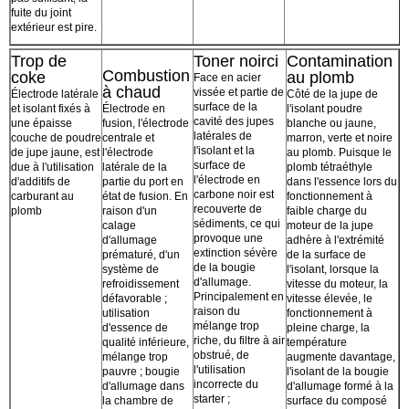
fuite du joint
extérieur est pire.
Trop de
Toner noirci
Contamination
Combustion
coke
au plomb
Face en acier
à chaud
vissée et partie de
Électrode latérale
Côté de la jupe de
surface de la
et isolant fixés à
Électrode en
l'isolant poudre
cavité des jupes
une épaisse
fusion, l'électrode
blanche ou jaune,
latérales de
couche de poudre
centrale et
marron, verte et noire
l'isolant et la
de jupe jaune, est
l'électrode
au plomb. Puisque le
surface de
due à l'utilisation
latérale de la
plomb tétraéthyle
l'électrode en
d'additifs de
partie du port en
dans l'essence lors du
carbone noir est
carburant au
état de fusion. En
fonctionnement à
recouverte de
plomb
raison d'un
faible charge du
sédiments, ce qui
calage
moteur de la jupe
provoque une
d'allumage
adhère à l'extrémité
extinction sévère
prématuré, d'un
de la surface de
de la bougie
système de
l'isolant, lorsque la
d'allumage.
refroidissement
vitesse du moteur, la
Principalement en
défavorable ;
vitesse élevée, le
raison du
utilisation
fonctionnement à
mélange trop
d'essence de
pleine charge, la
riche, du filtre à air
qualité inférieure,
température
obstrué, de
mélange trop
augmente davantage,
l'utilisation
pauvre ; bougie
l'isolant de la bougie
incorrecte du
d'allumage dans
d'allumage formé à la
starter ;
la chambre de
surface du composé