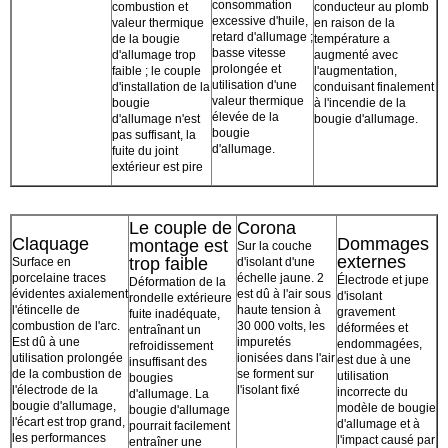
consommation
combustion et
conducteur au plomb
excessive d'huile,
valeur thermique
en raison de la
retard d'allumage ;
de la bougie
température a
basse vitesse
d'allumage trop
augmenté avec
prolongée et
faible ; le couple
l'augmentation,
utilisation d'une
d'installation de la
conduisant finalement
valeur thermique
bougie
à l'incendie de la
élevée de la
d'allumage n'est
bougie d'allumage.
bougie
pas suffisant, la
d'allumage.
fuite du joint
extérieur est pire
Le couple de
Corona
Claquage
Dommages
montage est
Sur la couche
externes
trop faible
Surface en
d'isolant d'une
porcelaine traces
échelle jaune. 2
Électrode et jupe
Déformation de la
évidentes axialement
est dû à l'air sous
d'isolant
rondelle extérieure
l'étincelle de
haute tension à
gravement
fuite inadéquate,
combustion de l'arc.
30 000 volts, les
déformées et
entraînant un
Est dû à une
impuretés
endommagées,
refroidissement
utilisation prolongée
ionisées dans l'air
est due à une
insuffisant des
de la combustion de
se forment sur
utilisation
bougies
l'électrode de la
l'isolant fixé
incorrecte du
d'allumage. La
bougie d'allumage,
modèle de bougie
bougie d'allumage
l'écart est trop grand,
d'allumage et à
pourrait facilement
les performances
l'impact causé par
entraîner une