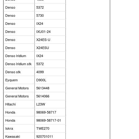
Denso
5372
Denso
5730
Denso
IX24
Denso
IXU01-24
Denso
X24ES-U
Denso
X24ESU
Denso Iridium
IX24
Denso Iridium stk
5372
Denso stk
4099
Eyquem
D900L
General Motors
5613448
General Motors
5614066
Hitachi
L23W
Honda
98069-58717
Honda
98069-58717-01
Iskra
TWE270
Kawasaki
920701011