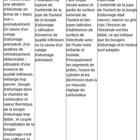
une ablation
rupture de
vissée autour et
L'extrémité de la jupe
d'électrode en
l'extrémité de la
partie de surface
de l'isolant de la bougie
forme de « blanc
jupe de l'isolant
luminale de
d'allumage était
noir »
de la bougie
l'isolant et des
marron, marron ou gris
prématurément.
d'allumage.
jupes latérales
clair, l'érosion de
En raison d'un
L'utilisation
d'adhérence de
l'électrode est très
calage
d'essence de
surface de
faible, ce qui indique
d'allumage
qualité inférieure
l'électrode avec
que les bougies
prématuré, d'un
ou la cause d'un
de l'huile noire
d'allumage et le moteur
système de
calage
brillante et
sont adaptés
refroidissement
d'allumage
humide.
défavorable ;
prématuré.
Principalement
utilisation d'une
les segments de
essence de
piston, l'usure du
qualité inférieure,
cylindre et les
mélange trop
déchirures dues à
pauvre ; bougie
un mauvais
d'allumage dans
réglage du
la chambre de
carburateur
combustion et
valeur thermique
de la bougie
d'allumage trop
faible ; le couple
d'installation de la
bougie
d'allumage n'est
pas suffisant, la