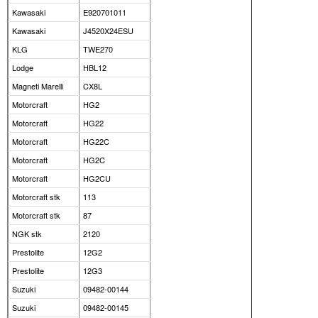
Kawasaki
E920701011
Kawasaki
J4520X24ESU
KLG
TWE270
Lodge
HBL12
Magneti Marelli
CX8L
Motorcraft
HG2
Motorcraft
HG22
Motorcraft
HG22C
Motorcraft
HG2C
Motorcraft
HG2CU
Motorcraft stk
113
Motorcraft stk
87
NGK stk
2120
Prestolite
12G2
Prestolite
12G3
Suzuki
09482-00144
Suzuki
09482-00145