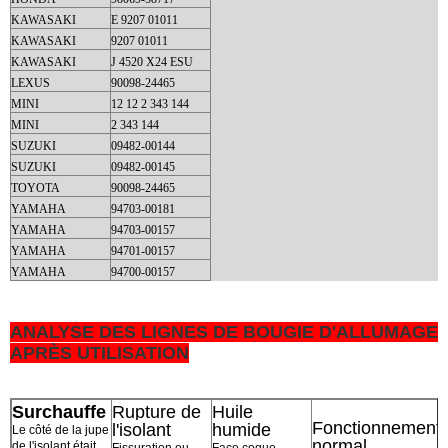
KAWASAKI
E 9207 01011
KAWASAKI
9207 01011
KAWASAKI
J 4520 X24 ESU
LEXUS
90098-24465
MINI
12 12 2 343 144
MINI
2 343 144
SUZUKI
09482-00144
SUZUKI
09482-00145
TOYOTA
90098-24465
YAMAHA
94703-00181
YAMAHA
94703-00157
YAMAHA
94701-00157
YAMAHA
94700-00157
ANALYSE DES LIGNES DE BOUGIE D'ALLUMAGE
APRÈS UTILISATION
Surchauffe
Rupture de
Huile
Fonctionnement
l'isolant
humide
Le côté de la jupe
normal
de l'isolant était
Fissuration ou
Face coque