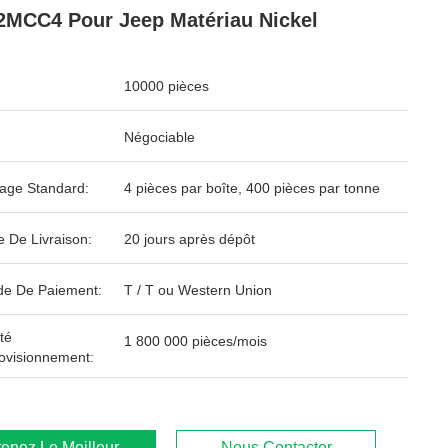
MCC4 Pour Jeep Matériau Nickel
10000 pièces
Négociable
age Standard:
4 pièces par boîte, 400 pièces par tonne
e De Livraison:
20 jours après dépôt
e De Paiement:
T / T ou Western Union
té
1 800 000 pièces/mois
ovisionnement:
enez Le Meilleur Prix
Nous Contacter