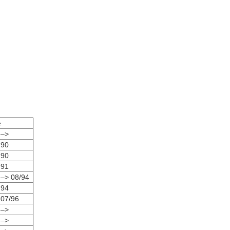
e
 –>
 90
 90
 91
 –> 08/94
 94
 07/96
 –>
 –>