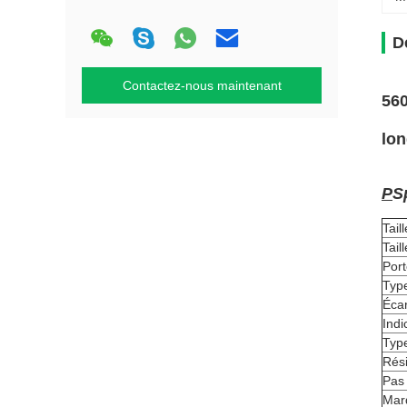
D
Contactez-nous maintenant
56
lon
P
S
Tail
Tail
Por
Typ
Écar
Indi
Typ
Rés
Pas 
Mar