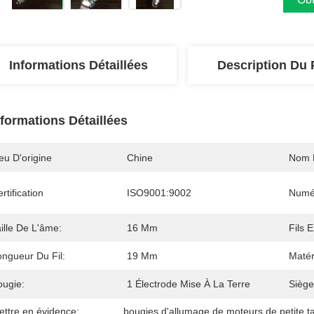
Informations Détaillées
Description Du 
nformations Détaillées
eu D'origine
Chine
Nom 
rtification
ISO9001:9002
Numé
ille De L'âme:
16 Mm
Fils E
ongueur Du Fil:
19 Mm
Matér
ougie:
1 Électrode Mise À La Terre
Siège
ettre en évidence:
bougies d'allumage de moteurs de petite ta