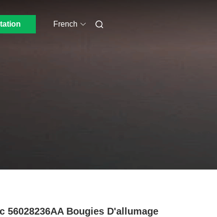
tation
French
c 56028236AA Bougies D'allumage