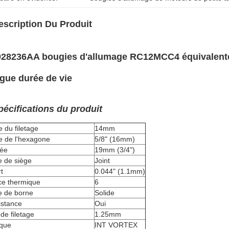
escription Du Produit
028236AA bougies d'allumage RC12MCC4 équivalente
gue durée de vie
pécifications du produit
le du filetage
14mm
le de l'hexagone
5/8" (16mm)
tée
19mm (3/4")
e de siège
Joint
t
0.044" (1.1mm)
ce thermique
6
e de borne
Solide
istance
Oui
de filetage
1.25mm
que
INT VORTEX