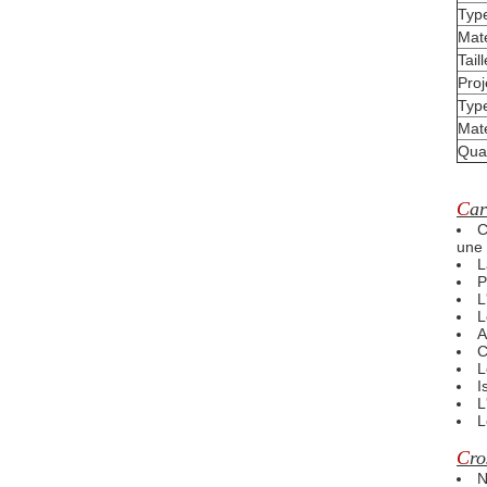
Type
Maté
Tail
Proj
Typ
Maté
Quan
C
ar
C
une 
L
P
L
L
A
C
L
I
L
L
C
ro
N