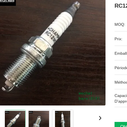
RC12
MOQ:
Prix:
Emball
Périod
Méthod
Capaci
D'appr
Obt