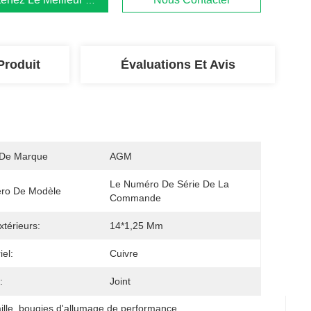
Produit
Évaluations Et Avis
De Marque
AGM
Le Numéro De Série De La 
ro De Modèle
Commande
xtérieurs:
14*1,25 Mm
iel:
Cuivre
:
Joint
ille
, 
bougies d'allumage de performance