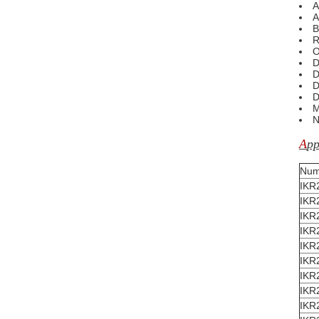
A
A
B
O
D
D
D
D
M
N
A
pp
Num
IKR
IKR
IKR
IKR
IKR
IKR
IKR
IKR
IKR