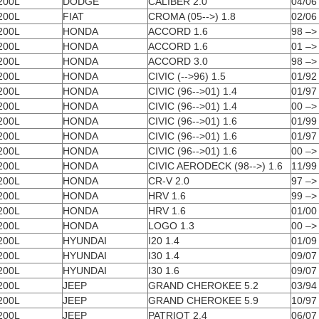
200L
DODGE
CALIBER 2.0
04/06
200L
FIAT
CROMA (05-->) 1.8
02/06
200L
HONDA
ACCORD 1.6
98 –>
200L
HONDA
ACCORD 1.6
01 –>
200L
HONDA
ACCORD 3.0
98 –>
200L
HONDA
CIVIC (-->96) 1.5
01/92
200L
HONDA
CIVIC (96-->01) 1.4
01/97
200L
HONDA
CIVIC (96-->01) 1.4
00 –>
200L
HONDA
CIVIC (96-->01) 1.6
01/99
200L
HONDA
CIVIC (96-->01) 1.6
01/97
200L
HONDA
CIVIC (96-->01) 1.6
00 –>
200L
HONDA
CIVIC AERODECK (98-->) 1.6
11/99
200L
HONDA
CR-V 2.0
97 –>
200L
HONDA
HRV 1.6
99 –>
200L
HONDA
HRV 1.6
01/00
200L
HONDA
LOGO 1.3
00 –>
200L
HYUNDAI
I20 1.4
01/09
200L
HYUNDAI
I30 1.4
09/07
200L
HYUNDAI
I30 1.6
09/07
200L
JEEP
GRAND CHEROKEE 5.2
03/94
200L
JEEP
GRAND CHEROKEE 5.9
10/97
200L
JEEP
PATRIOT 2.4
06/07