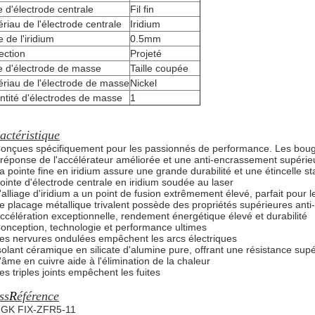
 d'électrode centrale
Fil fin
riau de l'électrode centrale
Iridium
le de l'iridium
0.5mm
ection
Projeté
e d'électrode de masse
Taille coupée
riau de l'électrode de masse
Nickel
tité d'électrodes de masse
1
actéristique
onçues spécifiquement pour les passionnés de performance. Les bougies
réponse de l'accélérateur améliorée et une anti-encrassement supérie
a pointe fine en iridium assure une grande durabilité et une étincelle
ointe d'électrode centrale en iridium soudée au laser
'alliage d'iridium a un point de fusion extrêmement élevé, parfait pour
e placage métallique trivalent possède des propriétés supérieures anti-
ccélération exceptionnelle, rendement énergétique élevé et durabilité
onception, technologie et performance ultimes
es nervures ondulées empêchent les arcs électriques
solant céramique en silicate d'alumine pure, offrant une résistance supé
'âme en cuivre aide à l'élimination de la chaleur
es triples joints empêchent les fuites
ss
R
éférence
GK FIX-ZFR5-11