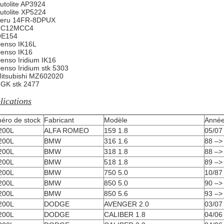
utolite AP3924
utolite XP5224
eru 14FR-8DPUX
RC12MCC4
E154
enso IK16L
enso IK16
enso Iridium IK16
enso Iridium stk 5303
itsubishi MZ602020
GK stk 2477
lications
éro de stock
Fabricant
Modèle
Anné
200L
ALFA ROMEO
159 1.8
05/07
200L
BMW
316 1.6
88 –>
200L
BMW
318 1.8
88 –>
200L
BMW
518 1.8
89 –>
200L
BMW
750 5.0
10/87
200L
BMW
850 5.0
90 –>
200L
BMW
850 5.6
93 –>
200L
DODGE
AVENGER 2.0
03/07
200L
DODGE
CALIBER 1.8
04/06