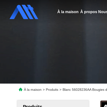
À la maison
À propos Nous
À la maison
>
Produits
>
Blanc 56028236AA Bougies d
Produits