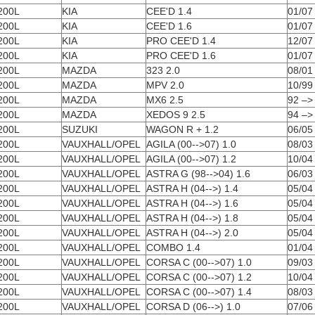
200L
KIA
CEE'D 1.4
01/07
200L
KIA
CEE'D 1.6
01/07
200L
KIA
PRO CEE'D 1.4
12/07
200L
KIA
PRO CEE'D 1.6
01/07
200L
MAZDA
323 2.0
08/01
200L
MAZDA
MPV 2.0
10/99
200L
MAZDA
MX6 2.5
92 –>
200L
MAZDA
XEDOS 9 2.5
94 –>
200L
SUZUKI
WAGON R + 1.2
06/05
200L
VAUXHALL/OPEL
AGILA (00-->07) 1.0
08/03
200L
VAUXHALL/OPEL
AGILA (00-->07) 1.2
10/04
200L
VAUXHALL/OPEL
ASTRA G (98-->04) 1.6
06/03
200L
VAUXHALL/OPEL
ASTRA H (04-->) 1.4
05/04
200L
VAUXHALL/OPEL
ASTRA H (04-->) 1.6
05/04
200L
VAUXHALL/OPEL
ASTRA H (04-->) 1.8
05/04
200L
VAUXHALL/OPEL
ASTRA H (04-->) 2.0
05/04
200L
VAUXHALL/OPEL
COMBO 1.4
01/04
200L
VAUXHALL/OPEL
CORSA C (00-->07) 1.0
09/03
200L
VAUXHALL/OPEL
CORSA C (00-->07) 1.2
10/04
200L
VAUXHALL/OPEL
CORSA C (00-->07) 1.4
08/03
200L
VAUXHALL/OPEL
CORSA D (06-->) 1.0
07/06