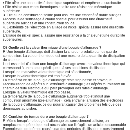
• Elle offre une conductivité thermique supérieure et empêche la surchauffe.
• Elle résiste aux chocs thermiques et offre une résistance mécanique
supérieure.
3. Elle a une construction solide pour assurer une étanchéité fiable aux gaz.
Processus de sertissage à chaud spécial pour assurer une étanchéité
supérieure aux gaz et une construction solide.
4. L'extrémité de l'électrode en alliage de nickel spécial assure une durabilité
supérieure.
L'alliage de nickel spécial assure une résistance à la chaleur et une durabilité
supérieures.
Q3 Quelle est la valeur thermique d'une bougie d'allumage ?
R Une bougie d'allumage doit dissiper la chaleur produite par les gaz de
combustion. La valeur thermique est une mesure de la quantité de dissipation
de chaleur.
Il est essentiel d'utiliser une bougie d'allumage avec une valeur thermique qui
correspond à un moteur spécifique et à ses conditions d'utilisation.
Lorsqu'une mauvaise valeur thermique est sélectionnée,
Lorsque la valeur thermique est trop élevée,
La température de la bougie d'allumage reste trop basse et provoque
l'accumulation de dépôts sur l'extrémité d'allumage ; les dépôts fournissent un
chemin de fuite électrique qui peut provoquer des ratés d'allumage.
Lorsque la valeur thermique est trop basse,
La température de la bougie d'allumage augmente trop et induit une
combustion anormale (pré-allumage) ; cela entraîne la fusion des électrodes
de la bougie d'allumage, ce qui pourrait causer des problèmes tels que des
dommages au piston.
Q4 Combien de temps dure une bougie d'allumage ?
R Même lorsqu'une bougie d'allumage est correctement utilisée, un
remplacement périodique est nécessaire car il s'agit d'un article consommable.
Exemples de problèmes causés par des périodes d'utilisation excessivement