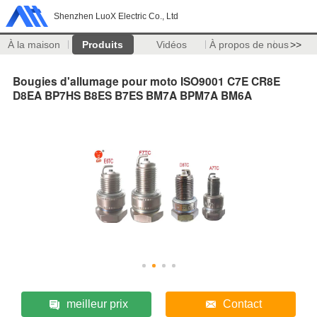
Shenzhen LuoX Electric Co., Ltd
À la maison
Produits
Vidéos
À propos de nous
>>
Bougies d'allumage pour moto ISO9001 C7E CR8E
D8EA BP7HS B8ES B7ES BM7A BPM7A BM6A
meilleur prix
Contact