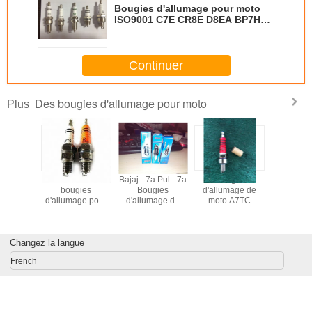
Bougies d'allumage pour moto
ISO9001 C7E CR8E D8EA BP7HS
B8ES B7ES BM7A BPM7A BM6A
Continuer
Des bougies d'allumage pour moto
Plus
de pour
Pièces de
Bajaj - 7a Pul - 7a
Bougie
Des bo
e petite
bougies
Bougies
d'allumage de
d'allu
lle
d'allumage pour
d'allumage de
moto A7TC
automobil
motocyclettes
moto pour toutes
C7HSA ref
boug
A7TC Bougie
les motocyclettes
couleur bougie
d'alluma
d'allumage M10 X
Bajaj 3 roues
d'allumage
haute pui
Changez la langue
1 fil Taille 16 mm
Couleur Rouge
A7RTC avec
Pour Su
Hex
Jaune Orange
qualité OEM
DCP7
French
XU22E
BOSCH 