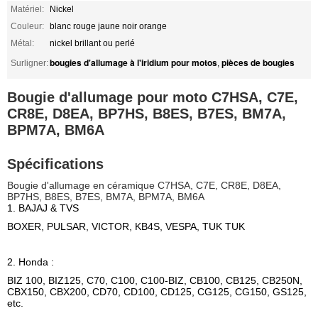
Matériel:
Nickel
Couleur:
blanc rouge jaune noir orange
Métal:
nickel brillant ou perlé
bougies d'allumage à l'iridium pour motos
pièces de bougies
Surligner:
,
Bougie d'allumage pour moto C7HSA, C7E,
CR8E, D8EA, BP7HS, B8ES, B7ES, BM7A,
BPM7A, BM6A
Spécifications
Bougie d'allumage en céramique C7HSA, C7E, CR8E, D8EA,
BP7HS, B8ES, B7ES, BM7A, BPM7A, BM6A
1. BAJAJ & TVS
BOXER, PULSAR, VICTOR, KB4S, VESPA, TUK TUK
2. Honda :
BIZ 100, BIZ125, C70, C100, C100-BIZ, CB100, CB125, CB250N,
CBX150, CBX200, CD70, CD100, CD125, CG125, CG150, GS125,
etc.