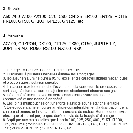
3. Suzuki :
A50, A80, A100, AX100, C70, C90, CN125, ER100, ER125, FD115,
FR100, GT50, GP100, GP125, GN125, etc.
4. Yamaha :
AG100, CRYPON, DX100, DT125, FS80, GT50, JUPITER Z,
JUPITER MX, RD50, RS100, RX100, RXK
1. Filetage : M12*1.25, Portée : 19 mm, Hex : 16
2. L'isolateur à plusieurs nervures élimine les amorçages.
3. Isolateur en alumine pure à 95 %, excellentes caractéristiques mécaniques
et électroniques, isolation superbe.
4. La coque nickelée empêche l'oxydation et la corrosion, le processus de
sertissage à chaud assure un ajustement absolument étanche aux gaz.
5. L'étanchéité interne avec du verre conducteur assure une bonne
conductivité et une bonne étanchéité.
6. Les joints multicouches ont une forte élasticité et une étanchéité fiable.
7. L'électrode à âme en cuivre améliore considérablement la dissipation de la
chaleur et empêche la surchauffe dangereuse du moteur. Bonne conductivité
électrique et thermique, longue durée de vie de la bougie d'allumage.
8. Appliqué aux motos, telles que Honda 100, 125, 250, 400 ; SUZUKI 100,
125, 200, 250 ; YAMAHA 150, 200, 250 ; JIALING 125, 145, 150 ; LONCIN 125,
150 ; ZONGSHEN 125 ; GLRIVER 125, etc.