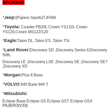
APLIKASI:
*
Jeep:
(Pajiero Sports)TJFAW.
*
Toyota:
Coaster PB20L Crown YS132L Crown
YS120,Crown MS122/120
*
Eagle:
Talon DL ,Talon ES ,Talon TSi
*
Land Rover:
Discovery SD ,Discovery Series II,Discovery
50th,
Discovery LE ,Discovery LSE ,Discovery SE ,Discovery SE7
,Discovery XD
*
Morgan:
Plus 8 Base
*
VOLVO
:
940 Base 940 T
*
Mitsubishi
:
Eclipse Base Eclipse GS Eclipse GST Eclipse GSX
PAJERO(V33)