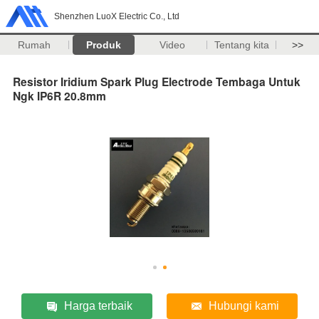
Shenzhen LuoX Electric Co., Ltd
Rumah
Produk
Video
Tentang kita
>>
Resistor Iridium Spark Plug Electrode Tembaga Untuk
Ngk IP6R 20.8mm
Harga terbaik
Hubungi kami