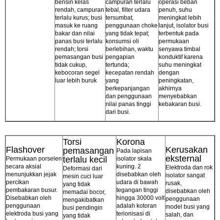
bensin kelas
campuran terlalu
operasi beban
rendah, campuran
tebal, filter udara
penuh, suhu
terlalu kurus; busi
tersumbat,
meningkat lebih
masuk ke ruang
penggunaan choke
lanjut, isolator busi
bakar dan nilai
yang tidak tepat;
terbentuk pada
panas busi terlalu
konsumsi oli
permukaan
rendah; torsi
berlebihan, waktu
senyawa timbal
pemasangan busi
pengapian
konduktif karena
tidak cukup,
tertunda;
suhu meningkat
kebocoran segel
kecepatan rendah
dengan
luar lebih buruk
yang
peningkatan,
berkepanjangan
akhirnya
dan penggunaan
menyebabkan
nilai panas tinggi
kebakaran busi.
dari busi.
Torsi
Korona
Flashover
Kerusakan
pemasangan
Pada lapisan
eksternal
terlalu kecil
Permukaan porselen
isolator skala
secara aksial
kuning. 2
Elektroda dan rok
Deformasi dari
menunjukkan jejak
disebabkan oleh
isolator sangat
mesin cuci luar
percikan
udara di bawah
rusak,
yang tidak
pembakaran busur.
tegangan tinggi
disebabkan oleh
memadai bocor,
Disebabkan oleh
hingga 30000 volt
penggunaan
mengakibatkan
penggunaan
adalah kotoran
model busi yang
busi pendingin
elektroda busi yang
terionisasi di
salah, dan
yang tidak