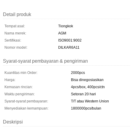
Detail produk
Tempat asal:
Tiongkok
Nama merek:
AGM
Sertifikasi:
ISO9001:9002
Nomor model:
DILKAR6A11
Syarat-syarat pembayaran & pengiriman
Kuantitas min Order:
2000pcs
Harga:
Bisa dinegosiasikan
Kemasan rincian:
4pcs/box, 400pcs/ctn
Waktu pengiriman:
Setoran 20 hari
Syarat-syarat pembayaran:
T/T atau Western Union
Menyediakan kemampuan:
1800000pcs/bulan
Deskripsi