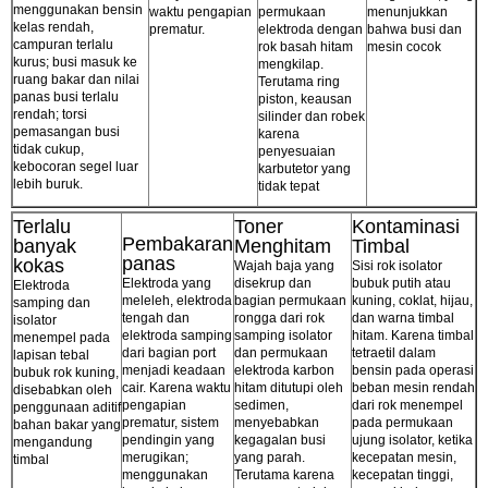
menggunakan bensin
waktu pengapian
permukaan
menunjukkan
kelas rendah,
prematur.
elektroda dengan
bahwa busi dan
campuran terlalu
rok basah hitam
mesin cocok
kurus; busi masuk ke
mengkilap.
ruang bakar dan nilai
Terutama ring
panas busi terlalu
piston, keausan
rendah; torsi
silinder dan robek
pemasangan busi
karena
tidak cukup,
penyesuaian
kebocoran segel luar
karbutetor yang
lebih buruk.
tidak tepat
Terlalu
Toner
Kontaminasi
Pembakaran
banyak
Menghitam
Timbal
panas
kokas
Wajah baja yang
Sisi rok isolator
Elektroda yang
disekrup dan
bubuk putih atau
Elektroda
meleleh, elektroda
bagian permukaan
kuning, coklat, hijau,
samping dan
tengah dan
rongga dari rok
dan warna timbal
isolator
elektroda samping
samping isolator
hitam. Karena timbal
menempel pada
dari bagian port
dan permukaan
tetraetil dalam
lapisan tebal
menjadi keadaan
elektroda karbon
bensin pada operasi
bubuk rok kuning,
cair. Karena waktu
hitam ditutupi oleh
beban mesin rendah
disebabkan oleh
pengapian
sedimen,
dari rok menempel
penggunaan aditif
prematur, sistem
menyebabkan
pada permukaan
bahan bakar yang
pendingin yang
kegagalan busi
ujung isolator, ketika
mengandung
merugikan;
yang parah.
kecepatan mesin,
timbal
menggunakan
Terutama karena
kecepatan tinggi,