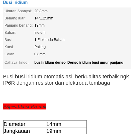
Busi Iridium
Ukuran Spanyol:
20.8mm
Benang luar:
14*1.25mm
Panjang benang:
19mm
Bahan:
Iridium
Busi:
1 Elektroda Bahan
Kursi:
Paking
Celah:
0.8mm
busi iridium denso
Denso iridium busi umur panjang
Cahaya Tinggi:
,
Busi busi iridium otomatis asli berkualitas terbaik ngk
IP6R dengan resistor dan elektroda tembaga
P
Spesifikasi Produk
Diameter
14mm
Jangkauan
19mm