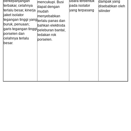
berkepanjangan
udara terbentuk
dampak yang
mencukupi. Busi
terbakar, celahnya
pada isolator
disebabkan oleh
dapat dengan
terlalu besar, kinerja
yang terpasang
silinder
mudah
jaket isolator
menyebabkan
tegangan tinggi yang
terlalu panas dan
buruk, penuaan;
bahkan elektroda
garis tegangan tinggi
peleburan bantal,
porselen dan
ledakan rok
celahnya terlalu
porselen.
besar.