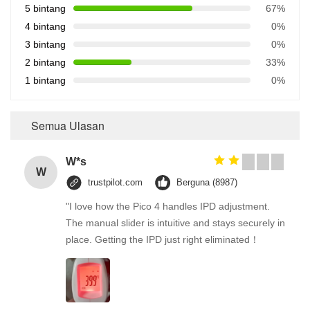
5 bintang
67%
4 bintang
0%
3 bintang
0%
2 bintang
33%
1 bintang
0%
Semua Ulasan
W*s
W
trustpilot.com
Berguna (8987)
"I love how the Pico 4 handles IPD adjustment.
The manual slider is intuitive and stays securely in
place. Getting the IPD just right eliminated！