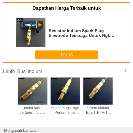
Dapatkan Harga Terbaik untuk
Resistor Iridium Spark Plug
Electrode Tembaga Untuk Ngk
IP6R 20.8mm
Terus
Busi Iridium
Lebih
dium
suku cadang
Single Electrode
Kursi Kereta
OEM iridi
ve Spark
mobil busi
Spark Plugs High
Kereta Iridium
kontak 2
Denso
berlapis iridium,
Performance
Busi ITR4A-15
EW61
R11 NGK
busi iridium denso
Iridium NGK
Cocok Untuk
FXE22HR
AIX-11
ITR6F-13
DKR7TIX Dengan
Denso VT16
FOR Lon
Toyota
Waktu Hidup
BOSCH
Bagian Ot
Mengubah bahasa
70000kms
HR9DPP33Y
Denso D