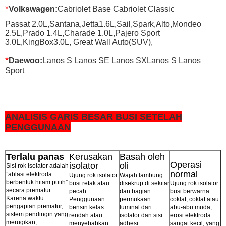
*
Volkswagen:
Cabriolet Base Cabriolet Classic
Passat 2.0L,Santana,Jetta1.6L,Sail,Spark,Alto,Mondeo
2.5L,Prado 1.4L,Charade 1.0L,Pajero Sport
3.0L,KingBox3.0L, Great Wall Auto(SUV),
*
Daewoo:
Lanos S Lanos SE Lanos SXLanos S Lanos
Sport
ANALISIS GARIS BESAR BUSI SETELAH
PENGGUNAAN
Terlalu panas
Kerusakan
Basah oleh
Operasi
isolator
oli
Sisi rok isolator adalah
normal
”ablasi elektroda
Ujung rok isolator
Wajah lambung
berbentuk hitam putih”
busi retak atau
disekrup di sekitar
Ujung rok isolator
secara prematur.
pecah.
dan bagian
busi berwarna
Karena waktu
Penggunaan
permukaan
coklat, coklat atau
pengapian prematur,
bensin kelas
luminal dari
abu-abu muda,
sistem pendingin yang
rendah atau
isolator dan sisi
erosi elektroda
merugikan;
menyebabkan
adhesi
sangat kecil, yang