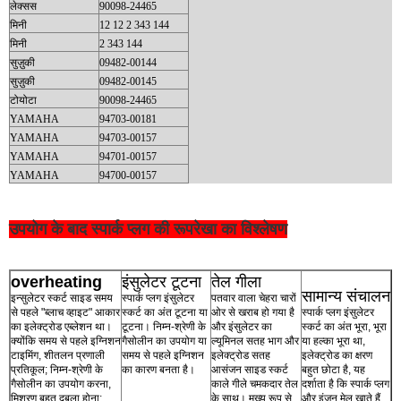
लेक्सस
90098-24465
मिनी
12 12 2 343 144
मिनी
2 343 144
सुज़ुकी
09482-00144
सुज़ुकी
09482-00145
टोयोटा
90098-24465
YAMAHA
94703-00181
YAMAHA
94703-00157
YAMAHA
94701-00157
YAMAHA
94700-00157
उपयोग के बाद स्पार्क प्लग की रूपरेखा का विश्लेषण
overheating
इंसुलेटर टूटना
तेल गीला
सामान्य संचालन
इन्सुलेटर स्कर्ट साइड समय
स्पार्क प्लग इंसुलेटर
पतवार वाला चेहरा चारों
से पहले "ब्लाच व्हाइट" आकार
स्कर्ट का अंत टूटना या
ओर से खराब हो गया है
स्पार्क प्लग इंसुलेटर
का इलेक्ट्रोड एब्लेशन था।
टूटना। निम्न-श्रेणी के
और इंसुलेटर का
स्कर्ट का अंत भूरा, भूरा
क्योंकि समय से पहले इग्निशन
गैसोलीन का उपयोग या
ल्यूमिनल सतह भाग और
या हल्का भूरा था,
टाइमिंग, शीतलन प्रणाली
समय से पहले इग्निशन
इलेक्ट्रोड सतह
इलेक्ट्रोड का क्षरण
प्रतिकूल; निम्न-श्रेणी के
का कारण बनता है।
आसंजन साइड स्कर्ट
बहुत छोटा है, यह
गैसोलीन का उपयोग करना,
काले गीले चमकदार तेल
दर्शाता है कि स्पार्क प्लग
मिश्रण बहुत दुबला होना;
के साथ। मुख्य रूप से
और इंजन मेल खाते हैं