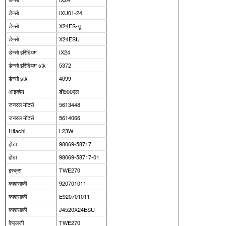
डेन्सो
IXU01-24
डेन्सो
X24ES-यू
डेन्सो
X24ESU
डेन्सो इरिडियम
IX24
डेन्सो इरिडियम stk
5372
डेन्सो stk
4099
आइक्वेम
डी900एल
जनरल मोटर्स
5613448
जनरल मोटर्स
5614066
Hitachi
L23W
होंडा
98069-58717
होंडा
98069-58717-01
इस्क्रा
TWE270
कावासाकी
920701011
कावासाकी
E920701011
कावासाकी
J4520X24ESU
केएलजी
TWE270