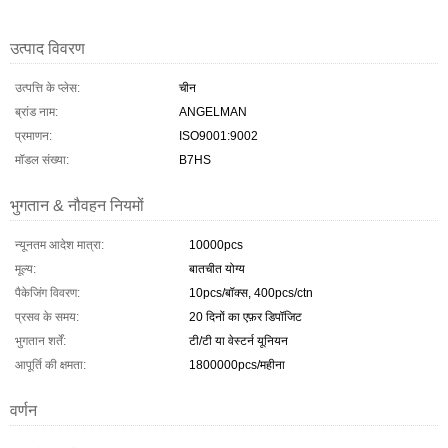
उत्पाद विवरण
उत्पत्ति के प्लेस:
चीन
ब्रांड नाम:
ANGELMAN
प्रमाणन:
ISO9001:9002
मॉडल संख्या:
B7HS
भुगतान & नौवहन नियमों
न्यूनतम आदेश मात्रा:
10000pcs
मूल्य:
बातचीत योग्य
पैकेजिंग विवरण:
10pcs/बॉक्स, 400pcs/ctn
प्रसव के समय:
20 दिनों का एफ़र डिपॉजिट
भुगतान शर्तें:
टी/टी या वेस्टर्न यूनियन
आपूर्ति की क्षमता:
1800000pcs/महीना
वर्णन