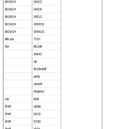
BOSCH
X4CC
BOSCH
X4CS
BOSCH
X5CC
BOSCH
XR2CS
BOSCH
XR4CS
बॉश stk
7701
तेज
बी12सी
A5HC
ए6
पी-ए5एचसी
आर6
आर6जे
RA6HC
stk
809
डेन्सो
4099
डेन्सो
5372
डेन्सो
5730
डेन्सो
IX24