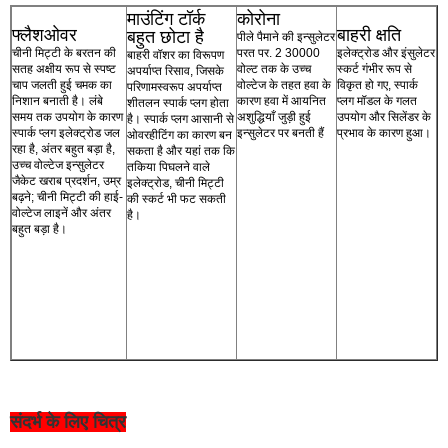
माउंटिंग टॉर्क
कोरोना
फ्लैशओवर
बाहरी क्षति
बहुत छोटा है
पीले पैमाने की इन्सुलेटर
चीनी मिट्टी के बरतन की
परत पर. 2 30000
इलेक्ट्रोड और इंसुलेटर
बाहरी वॉशर का विरूपण
सतह अक्षीय रूप से स्पष्ट
वोल्ट तक के उच्च
स्कर्ट गंभीर रूप से
अपर्याप्त रिसाव, जिसके
चाप जलती हुई चमक का
वोल्टेज के तहत हवा के
विकृत हो गए, स्पार्क
परिणामस्वरूप अपर्याप्त
निशान बनाती है। लंबे
कारण हवा में आयनित
प्लग मॉडल के गलत
शीतलन स्पार्क प्लग होता
समय तक उपयोग के कारण
अशुद्धियाँ जुड़ी हुई
उपयोग और सिलेंडर के
है। स्पार्क प्लग आसानी से
स्पार्क प्लग इलेक्ट्रोड जल
इन्सुलेटर पर बनती हैं
प्रभाव के कारण हुआ।
ओवरहीटिंग का कारण बन
रहा है, अंतर बहुत बड़ा है,
सकता है और यहां तक ​​कि
उच्च वोल्टेज इन्सुलेटर
तकिया पिघलने वाले
जैकेट खराब प्रदर्शन, उम्र
इलेक्ट्रोड, चीनी मिट्टी
बढ़ने; चीनी मिट्टी की हाई-
की स्कर्ट भी फट सकती
वोल्टेज लाइनें और अंतर
है।
बहुत बड़ा है।
संदर्भ के लिए चित्र