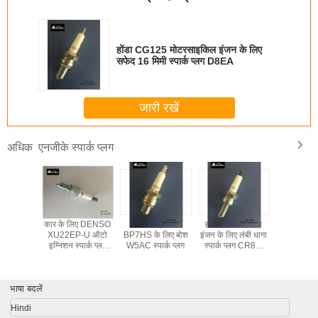
होंडा CG125 मोटरसाइकिल इंजन के लिए
सफेद 16 मिमी स्पार्क प्लग D8EA
जारी रखें
एनजीके स्पार्क प्लग
अधिक
र्क प्लग
कार के लिए DENSO
मोटरसाइकिल
होंडा मोटरसाइकिल
कारों के लिए
B के साथ
XU22EP-U ऑटो
BP7HS के लिए बोश
इंजन के लिए लंबी धागा
BKR5EGP प
क्ट्रोड,
इग्निशन स्पार्क प्लग
W5AC स्पार्क प्लग
स्पार्क प्लग CR8E,
उच्च प्रदर्श
ार्क प्लग के
7390 DCP7E
ऑटो पार्ट्स CR7E
प्लग
96307729
भाषा बदलें
Hindi