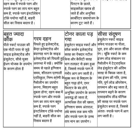
दहन कक्ष में स्पार्क प्लग और
पिस्टन के छल्ले,
स्पार्क प्लग का ताप मान बहुत
साइक्लेंडर खराब हो
कम है; स्पार्क प्लग इंस्टॉलेशन
जाते हैं और अनुचित
टॉर्क पर्याप्त नहीं है, बाहरी
कार्बोरेटर समायोजन के
सील का रिसाव बदतर है।
कारण टूट जाते हैं।
बहुत ज्यादा
टोनर काला पड़
सीसा संदूषण
गरम दहन
कोक
गया
इंसुलेटर स्कर्ट साइड
पिघले हुए इलेक्ट्रोड,
सफेद पाउडर या पीला,
पीले स्कर्ट पाउडर की
इंसुलेटर साइड स्कर्ट और
केंद्र इलेक्ट्रोड और
भूरा, हरा और काला सीसा
एक मोटी परत से जुड़े
ब्लैक कार्बन इलेक्ट्रोड
बंदरगाह भाग के साइड
रंग। चूंकि स्कर्ट के कम
साइड इलेक्ट्रोड और
सतह का पेंचदार स्टील
इलेक्ट्रोड को पिघली हुई
इंजन लोड संचालन पर
इंसुलेटर, सीसे युक्त
फेस और कैविटी सतह
अवस्था में रखें। क्योंकि
गैसोलीन में टेट्राएथिल
ईंधन योजक के उपयोग
भाग तलछट से ढका हुआ
समय से पहले इग्निशन
लेड इंसुलेटर की अंतिम
के कारण होता है
है, जिससे स्पार्क प्लग में
समय, शीतलन प्रणाली
सतह से चिपक जाता है,
गंभीर आग लग जाती है।
प्रतिकूल; निम्न-श्रेणी के
जब इंजन की गति, उच्च
मुख्य रूप से मिश्रण के
गैसोलीन का उपयोग
गति, पूर्ण लोड ऑपरेशन,
बहुत गाढ़ा होने, एयर
करना, मिश्रण बहुत
तापमान और बढ़ जाता है,
फिल्टर के बंद होने,
दुबला होना; दहन कक्ष में
तापमान बढ़ने के कारण
अनुचित उपयोग के कारण
स्पार्क प्लग और स्पार्क
प्रवाहकीय लीड यौगिक
अवरुद्ध हो जाता है;
प्लग का ताप मान बहुत
की सतह पर स्पार्क प्लग
अत्यधिक तेल की खपत,
कम है; स्पार्क प्लग
इंसुलेटर बनता है, जिससे
इग्निशन समय अंतराल;
इंस्टॉलेशन टॉर्क पर्याप्त
अंततः स्पार्क प्लग में आग
लंबे समय तक कम गति
नहीं है, बाहरी सील का
लग जाती है।
और स्पार्क प्लग के उच्च
रिसाव बदतर है
ताप मान का उपयोग।