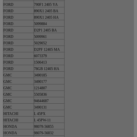
FORD
790F1 2405 YA
FORD
890X1 2405 BA
FORD
890X1 2405 HA
FORD
5099884
FORD
D2P1 2405 BA
FORD
5099961
FORD
5029052
FORD
D2PF 12405 MA
FORD
6073379
FORD
1506413
FORD
78GB 12405 HA
GMC
3490185
GMC
3490177
GMC
1214807
GMC
5505836
GMC
94644687
GMC
3490131
HITACHI
L 45PX
HITACHI
L 45PW-11
HONDA
98079-56855
HONDA
98079-56832