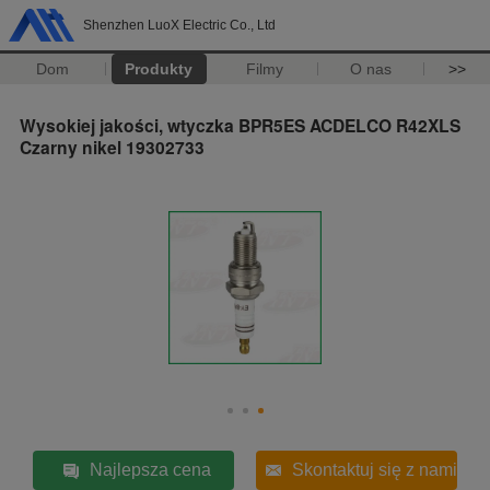
Shenzhen LuoX Electric Co., Ltd
Dom
Produkty
Filmy
O nas
>>
Wysokiej jakości, wtyczka BPR5ES ACDELCO R42XLS
Czarny nikel 19302733
Najlepsza cena
Skontaktuj się z nami