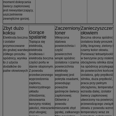
moment dokręcania
świecy zapłonowej
jest niewystarczający,
uszczelnienie
zewnętrzne gorzej.
Zbyt dużo
Zaczerniony
Zanieczyszczeni
Gorące
koksu
toner
ołowiem
spalanie
Elektroda boczna
Wkręcona
Boczna strona spódnicy
i izolator
Topiąca się
stalowa
izolatora biały proszek l
przymocowane
elektroda,
powierzchnia i
żółty, brązowy, zielony i
do grubej warstwy
elektroda
część
czarny kolor ołowiu.
żółtego proszku
środkowa i
powierzchni
Ponieważ tetraetyloołów
spódnicy, wynika
elektroda boczna
wnęki spódnic
w benzynie przy niskim
to z użycia
części portu w
izolatora i czarna
obciążeniu silnika działa
dodatków do
stanie stopionym.
powierzchnia
na spódnicę przylegając
paliw ołowiowych
Z powodu
elektrody
do powierzchni końcowe
przedwczesnego
węglowej jest
izolatora, gdy prędkość
wyprzedzenia
pokryta osadami,
silnika, duża prędkość,
zapłonu,
powodując
praca przy pełnym
niekorzystnego
poważne
obciążeniu, temperatura
układu
gaśnięcie świecy
wzrasta dalej, izolator
chłodzenia;
zapłonowej.
świecy zapłonowej
stosowania
Głównie z
utworzony na powierzch
benzyny niskiej
powodu
przewodzącego związku
jakości, mieszanki
mieszanki zbyt
ołowiu z powodu wzrost
zbyt ubogiej;
gęstej, zatkanego
temperatury wraz ze