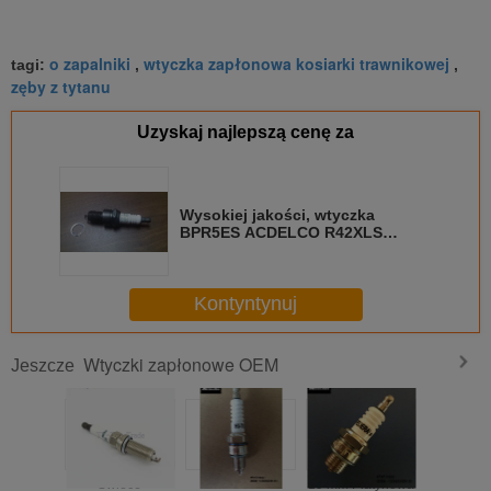
o zapalniki
wtyczka zapłonowa kosiarki trawnikowej
tagi:
,
,
zęby z tytanu
Uzyskaj najlepszą cenę za
Wysokiej jakości, wtyczka
BPR5ES ACDELCO R42XLS
Czarny nikel 19302733
Kontyntynuj
Wtyczki zapłonowe OEM
Jeszcze
Świece
Świeca
19 mm Platynowa
Biały cer