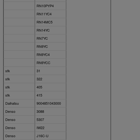
RN10PYP4
RN11YC4
RN14MC5
RN14YC
RN7YC
RN9YC
RN9YC4
RN9YCC
stk
31
stk
322
stk
405
stk
415
Daihatsu
9004851043000
Denso
3088
Denso
5307
Denso
IW22
Denso
J16C-U