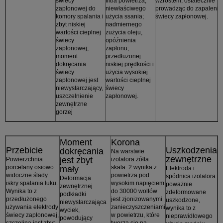
świecy
filtra powietrza,
wzrostem, ostatecznie
zapłonowej do
niewłaściwego
prowadząc do zapalenia
komory spalania i
użycia ssania;
świecy zapłonowej.
zbyt niskiej
nadmiernego
wartości cieplnej
zużycia oleju,
świecy
opóźnienia
zapłonowej;
zapłonu;
moment
przedłużonej
dokręcania
niskiej prędkości i
świecy
użycia wysokiej
zapłonowej jest
wartości cieplnej
niewystarczający,
świecy
uszczelnienie
zapłonowej.
zewnętrzne
gorzej
Moment
Korona
Przebicie
Uszkodzenia
dokręcania
Na warstwie
zewnętrzne
jest zbyt
Powierzchnia
izolatora żółta
porcelany osiowo
skala. 2 wynika z
mały
Elektroda i
widoczne ślady
powietrza pod
spódnica izolatora
Deformacja
iskry spalania łuku.
wysokim napięciem
poważnie
zewnętrznej
Wynika to z
do 30000 woltów
zdeformowane
podkładki
przedłużonego
jest zjonizowanymi
uszkodzone,
niewystarczająca
używania elektrody
zanieczyszczeniami
wynika to z
wyciek,
świecy zapłonowej,
w powietrzu, które
nieprawidłowego
powodujący
szczelina jest zbyt
tworzą się na