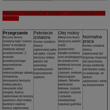
ANALIZA OBJAWÓW ŚWIECY ZAPŁONOWEJ PO
UŻYCIU
Przegrzanie
Pęknięcie
Olej mokry
Normalna
izolatora
Boczna strona
Wkręcona twarz
praca
izolatora była ”czarno-
wkręcona wokół i
Koniec izolatora
biała” w kształcie
część
świecy
Koniec izolatora
elektrody ablacji
powierzchni
zapłonowej pęka
świecy
przedwcześnie. Z
światła izolatora
lub pęka. Użycie
zapłonowej był
powodu
oraz przylegające
benzyny niskiej
brązowy, brązowy
przedwczesnego
do powierzchni
jakości lub
lub jasnoszary,
wyprzedzenia
elektrody boczne
powoduje
erozja elektrody
zapłonu,
spódnice z
przedwczesne
jest bardzo mała,
niekorzystnego układu
czarnym, mokrym,
wyprzedzenie
co wskazuje, że
chłodzenia;
błyszczącym
zapłonu.
świece
stosowania benzyny
olejem. Głównie
zapłonowe i silnik
niskiej jakości,
pierścienie
są dopasowane
mieszanki zbyt
tłokowe, zużycie
ubogiej; świecy
cylindra i zużycie
zapłonowej do komory
z powodu
spalania i zbyt niskiej
niewłaściwej
wartości cieplnej
regulacji gaźnika
świecy zapłonowej;