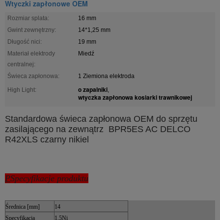
Wtyczki zapłonowe OEM
Rozmiar splata:
16 mm
Gwint zewnętrzny:
14*1,25 mm
Długość nici:
19 mm
Materiał elektrody
Miedź
centralnej:
Świeca zapłonowa:
1 Ziemiona elektroda
o zapalniki
High Light:
,
wtyczka zapłonowa kosiarki trawnikowej
Standardowa świeca zapłonowa OEM do sprzętu
zasilającego na zewnątrz BPR5ES AC DELCO
R42XLS czarny nikiel
P
Specyfikacje produktu
Średnica [mm]
14
Specyfikacja
1.5Ni