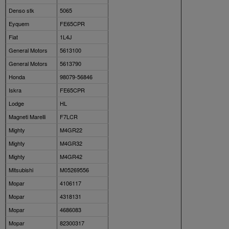
Denso stk
5065
Eyquem
FE65CPR
Fiat
1L4J
General Motors
5613100
General Motors
5613790
Honda
98079-56846
Iskra
FE65CPR
Lodge
HL
Magneti Marelli
F7LCR
Mighty
M4GR22
Mighty
M4GR32
Mighty
M4GR42
Mitsubishi
M05269556
Mopar
4106117
Mopar
4318131
Mopar
4686083
Mopar
82300317