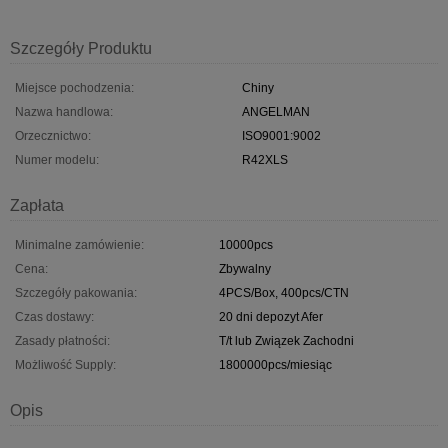
Szczegóły Produktu
Miejsce pochodzenia:
Chiny
Nazwa handlowa:
ANGELMAN
Orzecznictwo:
ISO9001:9002
Numer modelu:
R42XLS
Zapłata
Minimalne zamówienie:
10000pcs
Cena:
Zbywalny
Szczegóły pakowania:
4PCS/Box, 400pcs/CTN
Czas dostawy:
20 dni depozyt Afer
Zasady płatności:
T/t lub Związek Zachodni
Możliwość Supply:
1800000pcs/miesiąc
Opis