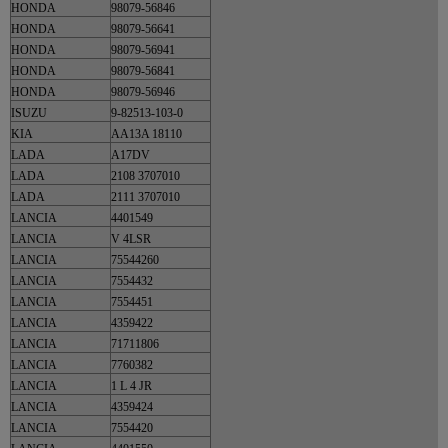
HONDA
98079-56846
HONDA
98079-56641
HONDA
98079-56941
HONDA
98079-56841
HONDA
98079-56946
ISUZU
9-82513-103-0
KIA
AA13A 18110
LADA
A17DV
LADA
2108 3707010
LADA
2111 3707010
LANCIA
4401549
LANCIA
V 4LSR
LANCIA
75544260
LANCIA
7554432
LANCIA
7554451
LANCIA
4359422
LANCIA
71711806
LANCIA
7760382
LANCIA
1 L 4 JR
LANCIA
4359424
LANCIA
7554420