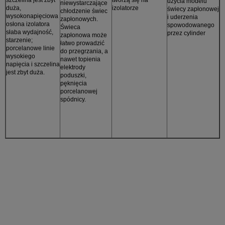
użycia modelu
niewystarczające
duża,
izolatorze
świecy zapłonowej
chłodzenie świec
wysokonapięciowa
i uderzenia
zapłonowych.
osłona izolatora
spowodowanego
Świeca
słaba wydajność,
przez cylinder
zapłonowa może
starzenie;
łatwo prowadzić
porcelanowe linie
do przegrzania, a
wysokiego
nawet topienia
napięcia i szczelina
elektrody
jest zbyt duża.
poduszki,
pęknięcia
porcelanowej
spódnicy.