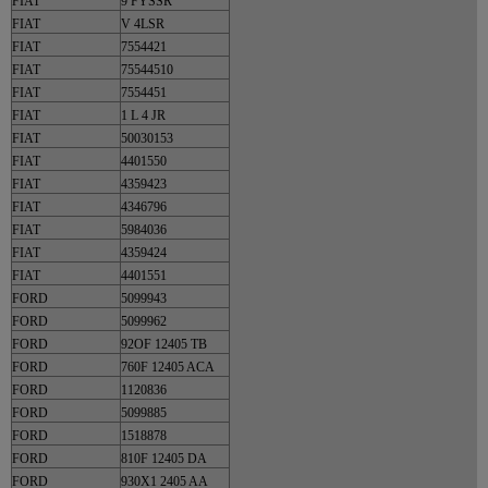
FIAT
9 FYSSR
FIAT
V 4LSR
FIAT
7554421
FIAT
75544510
FIAT
7554451
FIAT
1 L 4 JR
FIAT
50030153
FIAT
4401550
FIAT
4359423
FIAT
4346796
FIAT
5984036
FIAT
4359424
FIAT
4401551
FORD
5099943
FORD
5099962
FORD
92OF 12405 TB
FORD
760F 12405 ACA
FORD
1120836
FORD
5099885
FORD
1518878
FORD
810F 12405 DA
FORD
930X1 2405 AA