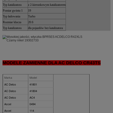
Typ katalizatora
z 2-kierunkowym katalizatorem
Pomiar gwintu 1
19
Typ ładowania
Turbo
Rozmiar klucza
20.6
Typ katalizatora
dla pojazdów bez katalizatora
MODELE ZAMIENNE DLA AC DELCO CR43TS
Marka
Model
AC Delco
41801
AC Delco
41804
AC Delco
AC4
Accel
0494
Accel
114