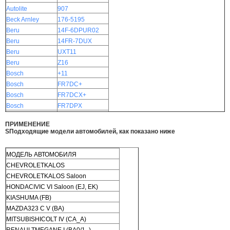
Autolite
907
Beck Arnley
176-5195
Beru
14F-6DPUR02
Beru
14FR-7DUX
Beru
UXT11
Beru
Z16
Bosch
+11
Bosch
FR7DC+
Bosch
FR7DCX+
Bosch
FR7DPX
Bosch
FR8DCX
ПРИМЕНЕНИЕ
Bosch stk
7557
S
Подходящие модели автомобилей, как показано ниже
RC9YC4
МОДЕЛЬ АВТОМОБИЛЯ
CHEVROLETKALOS
CHEVROLETKALOS Saloon
HONDACIVIC VI Saloon (EJ, EK)
KIASHUMA (FB)
MAZDA323 C V (BA)
MITSUBISHICOLT IV (CA_A)
RENAULTMEGANE I (BA0/1_)