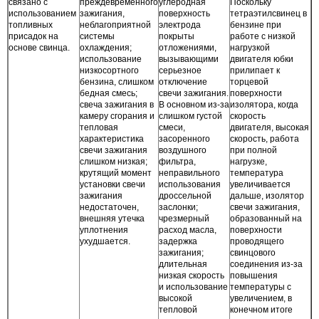
связано с
преждевременного
углеродная
Поскольку
использованием
зажигания,
поверхность
тетраэтилсвинец в
топливных
неблагоприятной
электрода
бензине при
присадок на
системы
покрыты
работе с низкой
основе свинца.
охлаждения;
отложениями,
нагрузкой
использование
вызывающими
двигателя юбки
низкосортного
серьезное
прилипает к
бензина, слишком
отключение
торцевой
бедная смесь;
свечи зажигания.
поверхности
свеча зажигания в
В основном из-за
изолятора, когда
камеру сгорания и
слишком густой
скорость
тепловая
смеси,
двигателя, высокая
характеристика
засоренного
скорость, работа
свечи зажигания
воздушного
при полной
слишком низкая;
фильтра,
нагрузке,
крутящий момент
неправильного
температура
установки свечи
использования
увеличивается
зажигания
дроссельной
дальше, изолятор
недостаточен,
заслонки;
свечи зажигания,
внешняя утечка
чрезмерный
образованный на
уплотнения
расход масла,
поверхности
ухудшается.
задержка
проводящего
зажигания;
свинцового
длительная
соединения из-за
низкая скорость
повышения
и использование
температуры с
высокой
увеличением, в
тепловой
конечном итоге