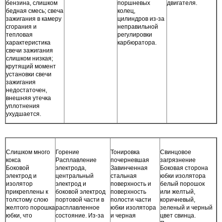
бензина, слишком
поршневых
двигателя.
бедная смесь; свеча
колец,
зажигания в камеру
цилиндров из-за
сгорания и
неправильной
тепловая
регулировки
характеристика
карбюратора.
свечи зажигания
слишком низкая;
крутящий момент
установки свечи
зажигания
недостаточен,
внешняя утечка
уплотнения
ухудшается.
Слишком много
Горение
Тонировка
Свинцовое
кокса
Расплавление
почерневшая
загрязнение
Боковой
электрода,
Завинченная
Боковая сторона
электрод и
центральный
стальная
юбки изолятора
изолятор
электрод и
поверхность и
белый порошок
прикреплены к
боковой электрод
поверхность
или желтый,
толстому слою
портовой части в
полости части
коричневый,
желтого порошка
расплавленное
юбки изолятора
зеленый и черный
юбки, что
состояние. Из-за
и черная
цвет свинца.