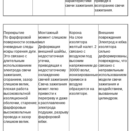
характеристики
приводя к
свечи зажигания.
возгоранию свечи
зажигания.
Перекрытие
Монтажный
Корона
Внешние
По фарфоровой
момент слишком
На слое
повреждения
поверхности осевые
мал
изолятора
Электрод и юбка
очевидные следы
Деформация
желтый налет. 2
изолятора
искры горения дуги.
внешней шайбы,
связано с
сильно
Это связано с
недостаточная
воздухом под
деформированы,
длительным
утечка,
высоким
повреждены, что
использованием
приводящая к
напряжением до
связано с
электрода свечи
недостаточному
30000 вольт,
неправильным
зажигания,
охлаждению
ионизированные
использованием
сгоранием, зазор
свечей зажигания.
примеси в
модели свечи
слишком велик,
Свеча зажигания
воздухе
зажигания и
плохая работа
может легко
образуются на
воздействием,
высоковольтной
привести к
изоляторе.
вызванным
изоляционной
перегреву и даже
цилиндром.
оболочки, старение;
к расплавлению
фарфоровые
электрода
высоковольтные
подушки, разрыву
провода и зазор
фарфоровой
слишком велик.
юбки.