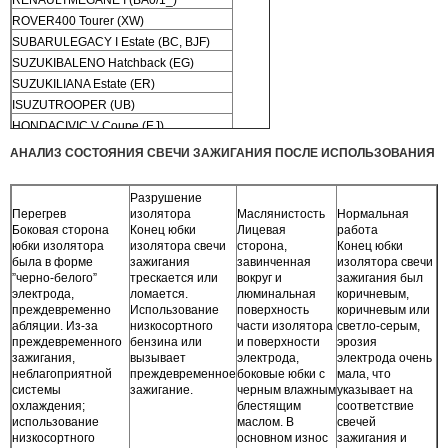
ROVER400 Tourer (XW)
SUBARULEGACY I Estate (BC, BJF)
SUZUKIBALENO Hatchback (EG)
SUZUKILIANA Estate (ER)
ISUZUTROOPER (UB)
HONDACIVIC V Coupe (EJ)
CHEVROLETAVEO Saloon (T250, T255)
АНАЛИЗ СОСТОЯНИЯ СВЕЧИ ЗАЖИГАНИЯ ПОСЛЕ ИСПОЛЬЗОВАНИЯ
DAEWOENEXIA (KLETN)
Разрушение
Перегрев
изолятора
Маслянистость
Нормальная
Боковая сторона
Конец юбки
Лицевая
работа
юбки изолятора
изолятора свечи
сторона,
Конец юбки
была в форме
зажигания
завинченная
изолятора свечи
”черно-белого”
трескается или
вокруг и
зажигания был
электрода,
ломается.
люминальная
коричневым,
преждевременно
Использование
поверхность
коричневым или
абляции. Из-за
низкосортного
части изолятора
светло-серым,
преждевременного
бензина или
и поверхности
эрозия
зажигания,
вызывает
электрода,
электрода очень
неблагоприятной
преждевременное
боковые юбки с
мала, что
системы
зажигание.
черным влажным
указывает на
охлаждения;
блестящим
соответствие
использование
маслом. В
свечей
низкосортного
основном износ
зажигания и