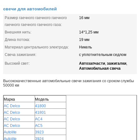
свечи для автомобилей
Размер гаечного гаечного гаечного
16 мм
гаечного гаечного гаечного газа:
Внешняя нить:
14*1,25 мм
Длина потока:
19 мм
Материал центрального электрода:
Никель
Свеча зажигания:
с уплотнительным седлом
Автозапчасти
зажигалки
Высокий свет:
,
,
Автомобильная свеча
Высококачественные автомобильные свечи зажигания со сроком службы
50000 км
Марка
Модель
AC Delco
41800
AC Delco
41801
AC Delco
AC4
AC Delco
AC5
Autolite
3923
Autolite
3924