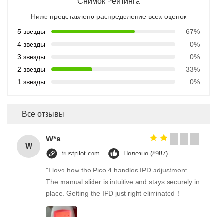
Снимок Рейтинга
Ниже представлено распределение всех оценок
5 звезды
67%
4 звезды
0%
3 звезды
0%
2 звезды
33%
1 звезды
0%
Все отзывы
W*s
W
trustpilot.com
Полезно (8987)
"I love how the Pico 4 handles IPD adjustment.
The manual slider is intuitive and stays securely in
place. Getting the IPD just right eliminated！