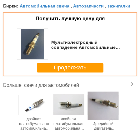
Автомобильная свеча
Автозапчасти
зажигалки
Бирки:
,
,
Получить лучшую цену для
Мультиэлектродный
совпадение Автомобильные
зажигалки высокая
алюминиевая керамика
превосходная изоляция
Продолжать
свечи для автомобилей
Больше
пчасти
двойная
двойная
Автоаксессуары
Высокока
двойная
платибумальная
платибумальная
Иридийный
свечи за
бумная
автомобильная
автомобильная
двигатель
сторон
еча
свеча FR7MPP10
свеча
Автомобильные
произво
332W OE
с длинной нитью
FR8DPP33+ 45 с
зажигалки Denso
BP6E F7T