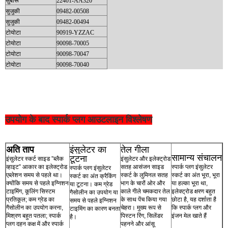
सुबारू
22401-AA320
सुजुकी
09482-00508
सुजुकी
09482-00494
टोयोटा
90919-YZZAC
टोयोटा
90098-70005
टोयोटा
90098-70047
टोयोटा
90098-70040
उपयोग के बाद स्पार्क प्लग आउटलाइन विश्लेषण
अति ताप
इंसुलेटर का
तेल गीला
सामान्य संचालन
टूटना
इंसुलेटर स्कर्ट साइड ”ब्लैक
इंसुलेटर और इलेक्ट्रोड
व्हाइट” आकार का इलेक्ट्रोड
सतह आसंजन साइड
स्पार्क प्लग इंसुलेटर
स्पार्क प्लग इंसुलेटर
एब्लेशन समय से पहले था।
स्कर्ट के लुमिनल सतह
स्कर्ट का अंत भूरा, भूरा
स्कर्ट का अंत क्रैकिंग
क्योंकि समय से पहले इग्निशन
भाग के चारों ओर और
या हल्का भूरा था,
या टूटना। कम ग्रेड
टाइमिंग, कूलिंग सिस्टम
काले गीले चमकदार तेल
इलेक्ट्रोड क्षरण बहुत
गैसोलीन का उपयोग या
प्रतिकूल; कम ग्रेड का
के साथ पेंच किया गया
छोटा है, यह दर्शाता है
समय से पहले इग्निशन
गैसोलीन का उपयोग करना,
चेहरा। मुख्य रूप से
कि स्पार्क प्लग और
टाइमिंग का कारण बनता
मिश्रण बहुत पतला; स्पार्क
पिस्टन रिंग, सिलेंडर
इंजन मेल खाते हैं
है।
प्लग दहन कक्ष में और स्पार्क
पहनने और आंसू