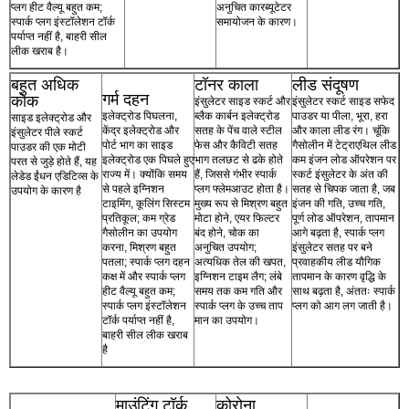
प्लग हीट वैल्यू बहुत कम;
अनुचित कारब्यूटेटर
स्पार्क प्लग इंस्टॉलेशन टॉर्क
समायोजन के कारण।
पर्याप्त नहीं है, बाहरी सील
लीक खराब है।
बहुत अधिक
टॉनर काला
लीड संदूषण
गर्म दहन
कोक
इंसुलेटर साइड स्कर्ट और
इंसुलेटर स्कर्ट साइड सफेद
इलेक्ट्रोड पिघलना,
ब्लैक कार्बन इलेक्ट्रोड
पाउडर या पीला, भूरा, हरा
साइड इलेक्ट्रोड और
केंद्र इलेक्ट्रोड और
सतह के पेंच वाले स्टील
और काला लीड रंग। चूंकि
इंसुलेटर पीले स्कर्ट
पोर्ट भाग का साइड
फेस और कैविटी सतह
गैसोलीन में टेट्राएथिल लीड
पाउडर की एक मोटी
इलेक्ट्रोड एक पिघले हुए
भाग तलछट से ढके होते
कम इंजन लोड ऑपरेशन पर
परत से जुड़े होते हैं, यह
राज्य में। क्योंकि समय
हैं, जिससे गंभीर स्पार्क
स्कर्ट इंसुलेटर के अंत की
लेडेड ईंधन एडिटिव्स के
से पहले इग्निशन
प्लग फ्लेमआउट होता है।
सतह से चिपक जाता है, जब
उपयोग के कारण है
टाइमिंग, कूलिंग सिस्टम
मुख्य रूप से मिश्रण बहुत
इंजन की गति, उच्च गति,
प्रतिकूल; कम ग्रेड
मोटा होने, एयर फिल्टर
पूर्ण लोड ऑपरेशन, तापमान
गैसोलीन का उपयोग
बंद होने, चोक का
आगे बढ़ता है, स्पार्क प्लग
करना, मिश्रण बहुत
अनुचित उपयोग;
इंसुलेटर सतह पर बने
पतला; स्पार्क प्लग दहन
अत्यधिक तेल की खपत,
प्रवाहकीय लीड यौगिक
कक्ष में और स्पार्क प्लग
इग्निशन टाइम लैग; लंबे
तापमान के कारण वृद्धि के
हीट वैल्यू बहुत कम;
समय तक कम गति और
साथ बढ़ता है, अंततः स्पार्क
स्पार्क प्लग इंस्टॉलेशन
स्पार्क प्लग के उच्च ताप
प्लग को आग लग जाती है।
टॉर्क पर्याप्त नहीं है,
मान का उपयोग।
बाहरी सील लीक खराब
है
माउंटिंग टॉर्क
कोरोना