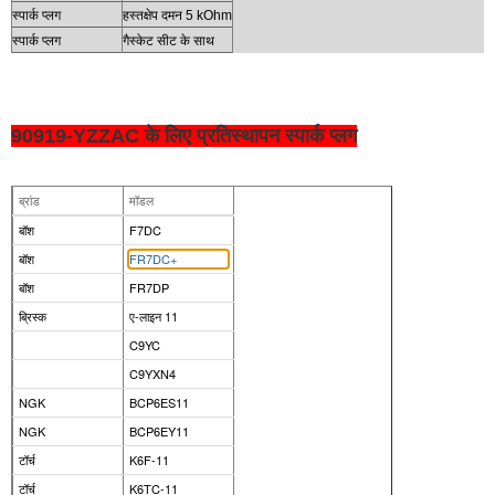
स्पार्क प्लग
हस्तक्षेप दमन 5 kOhm
स्पार्क प्लग
गैस्केट सीट के साथ
90919-YZZAC के लिए प्रतिस्थापन स्पार्क प्लग
ब्रांड
मॉडल
बॉश
F7DC
बॉश
FR7DC+
बॉश
FR7DP
ब्रिस्क
ए-लाइन 11
C9YC
C9YXN4
NGK
BCP6ES11
NGK
BCP6EY11
टॉर्च
K6F-11
टॉर्च
K6TC-11