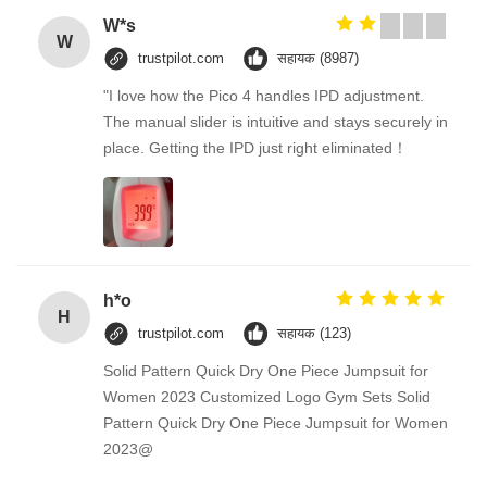
W*s
W
trustpilot.com
सहायक (8987)
"I love how the Pico 4 handles IPD adjustment.
The manual slider is intuitive and stays securely in
place. Getting the IPD just right eliminated！
h*o
H
trustpilot.com
सहायक (123)
Solid Pattern Quick Dry One Piece Jumpsuit for
Women 2023 Customized Logo Gym Sets Solid
Pattern Quick Dry One Piece Jumpsuit for Women
2023@