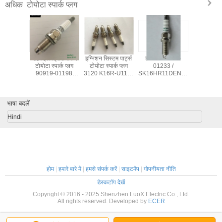
टोयोटा स्पार्क प्लग
अधिक
इरिडियम
दोहरे इलेक्ट्रोड सफेद
इग्निशन सिस्टम पार्ट्स
टोयोटा 90919-
DENSO W
्पार्क प्लग
टोयोटा स्पार्क प्लग
टोयोटा स्पार्क प्लग
01233 /
टोयोटा स्पा
FK20HR11
90919-01198
3120 K16R-U11 U
SK16HR11DENSO
हटाने योग्
-01247
DENSO K20TR11
ग्रूव CELICA
के लिए इरिडियम कार
90999-090
1 के साथ
RAV4 YARIS OE
स्पार्क प्लग
ैच
90919-01164 के
भाषा बदलें
साथ
Hindi
होम
|
हमारे बारे में
|
हमसे संपर्क करें
|
साइटमैप
|
गोपनीयता नीति
डेस्कटॉप देखें
Copyright © 2016 - 2025 Shenzhen LuoX Electric Co., Ltd.
All rights reserved. Developed by
ECER