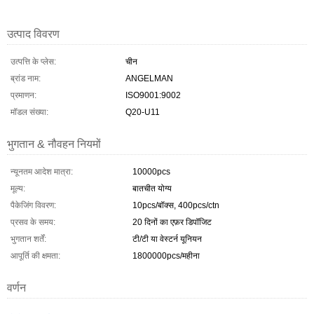
उत्पाद विवरण
उत्पत्ति के प्लेस:
चीन
ब्रांड नाम:
ANGELMAN
प्रमाणन:
ISO9001:9002
मॉडल संख्या:
Q20-U11
भुगतान & नौवहन नियमों
न्यूनतम आदेश मात्रा:
10000pcs
मूल्य:
बातचीत योग्य
पैकेजिंग विवरण:
10pcs/बॉक्स, 400pcs/ctn
प्रसव के समय:
20 दिनों का एफ़र डिपॉजिट
भुगतान शर्तें:
टी/टी या वेस्टर्न यूनियन
आपूर्ति की क्षमता:
1800000pcs/महीना
वर्णन