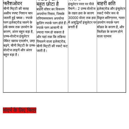
फ्लैशओवर
बाहरी क्षति
बहुत छोटा है
इंसुलेटर परत पर पीले
चीनी मिट्टी की सतह
पैमाने। 2 उच्च वोल्टेज
इलेक्ट्रोड और इंसुलेटर
बाहरी वॉशर का विरूपण
अक्षीय स्पष्ट निशान चाप
के तहत हवा के कारण
स्कर्ट गंभीर रूप से
अपर्याप्त रिसाव, जिसके
जलती हुई चमक। स्पार्क
30000 वोल्ट तक हवा
विकृत क्षतिग्रस्त, गलत
परिणामस्वरूप अपर्याप्त
प्लग इलेक्ट्रोड जलने के
में अशुद्धियाँ इंसुलेटर पर
उपयोग स्पार्क प्लग
कूलिंग स्पार्क प्लग होते हैं।
लंबे समय तक उपयोग के
बनती हैं
मॉडल के कारण है, और
स्पार्क प्लग आसानी से
कारण, अंतर बहुत बड़ा है,
सिलेंडर के कारण होने
ज़्यादा गरम हो सकता है
उच्च-वोल्टेज इंसुलेटर
वाला प्रभाव
और यहां तक कि तकिया
जैकेट खराब प्रदर्शन, उम्र
पिघलने वाला इलेक्ट्रोड,
बढ़ने; चीनी मिट्टी के उच्च-
चीनी मिट्टी की स्कर्ट फट
वोल्टेज लाइनें और अंतर
जाती है।
बहुत बड़ा है।
संदर्भ के लिए चित्र