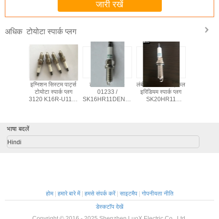
जारी रखें
टोयोटा स्पार्क प्लग
अधिक
्ट्रोड सफेद
इग्निशन सिस्टम पार्ट्स
टोयोटा 90919-
लंबी धागा मोटरसाइकिल
DENSO W
पार्क प्लग
टोयोटा स्पार्क प्लग
01233 /
इरिडियम स्पार्क प्लग
टोयोटा स्पा
-01198
3120 K16R-U11 U
SK16HR11DENSO
SK20HR11
हटाने योग्
K20TR11
ग्रूव CELICA
के लिए इरिडियम कार
TOYOTA 90919-
90999-090
RAV4 YARIS OE
स्पार्क प्लग
01191 के लिए
90919-01164 के
भाषा बदलें
साथ
Hindi
होम
|
हमारे बारे में
|
हमसे संपर्क करें
|
साइटमैप
|
गोपनीयता नीति
डेस्कटॉप देखें
Copyright © 2016 - 2025 Shenzhen LuoX Electric Co., Ltd.