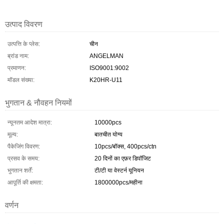
उत्पाद विवरण
उत्पत्ति के प्लेस:
चीन
ब्रांड नाम:
ANGELMAN
प्रमाणन:
ISO9001:9002
मॉडल संख्या:
K20HR-U11
भुगतान & नौवहन नियमों
न्यूनतम आदेश मात्रा:
10000pcs
मूल्य:
बातचीत योग्य
पैकेजिंग विवरण:
10pcs/बॉक्स, 400pcs/ctn
प्रसव के समय:
20 दिनों का एफ़र डिपॉजिट
भुगतान शर्तें:
टी/टी या वेस्टर्न यूनियन
आपूर्ति की क्षमता:
1800000pcs/महीना
वर्णन