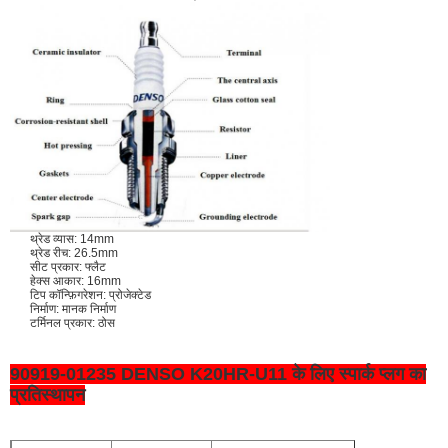
थ्रेड व्यास: 14mm
थ्रेड रीच: 26.5mm
सीट प्रकार: फ्लैट
हेक्स आकार: 16mm
टिप कॉन्फ़िगरेशन: प्रोजेक्टेड
निर्माण: मानक निर्माण
टर्मिनल प्रकार: ठोस
90919-01235 DENSO K20HR-U11 के लिए स्पार्क प्लग का
प्रतिस्थापन