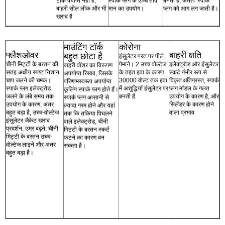
टॉर्क पर्याप्त नहीं है,
स्पार्क प्लग के उच्च ताप
बनता है, अंततः स्पार्क
बाहरी सील लीक और भी
मान का उपयोग।
प्लग को आग लग जाती है।
खराब है
माउंटिंग टॉर्क
कोरोना
फ्लैशओवर
बाहरी क्षति
बहुत छोटा है
इंसुलेटर परत पर पीले
चीनी मिट्टी के बरतन की
पैमाने। 2 उच्च वोल्टेज
इलेक्ट्रोड और इंसुलेटर
बाहरी वॉशर का विरूपण
सतह अक्षीय स्पष्ट निशान
के तहत हवा के कारण
स्कर्ट गंभीर रूप से
अपर्याप्त रिसाव, जिसके
चाप जलने की चमक।
30000 वोल्ट तक हवा
विकृत क्षतिग्रस्त, स्पार्क
परिणामस्वरूप अपर्याप्त
स्पार्क प्लग इलेक्ट्रोड
में अशुद्धियाँ इंसुलेटर पर
प्लग मॉडल के गलत
कूलिंग स्पार्क प्लग होते हैं।
जलने के लंबे समय तक
बनती हैं
उपयोग के कारण है, और
स्पार्क प्लग आसानी से
उपयोग के कारण, अंतर
सिलेंडर के कारण होने
ज़्यादा गरम होने और यहां
बहुत बड़ा है, उच्च-वोल्टेज
वाला प्रभाव
तक ​​कि तकिया पिघलने
इंसुलेटर जैकेट खराब
वाले इलेक्ट्रोड, चीनी
प्रदर्शन, उम्र बढ़ने; चीनी
मिट्टी के बरतन स्कर्ट
मिट्टी के बरतन उच्च-
फटने का कारण बन
वोल्टेज लाइनें और अंतर
सकता है।
बहुत बड़ा है।