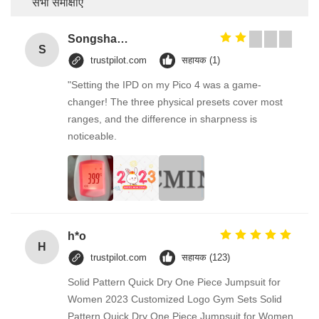
सभी समीक्षाएँ
Songshang
S
trustpilot.com
सहायक (1)
"Setting the IPD on my Pico 4 was a game-
changer! The three physical presets cover most
ranges, and the difference in sharpness is
noticeable.
h*o
H
trustpilot.com
सहायक (123)
Solid Pattern Quick Dry One Piece Jumpsuit for
Women 2023 Customized Logo Gym Sets Solid
Pattern Quick Dry One Piece Jumpsuit for Women