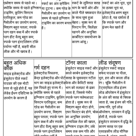
एब्लेशन समय से पहले था।
स्कर्ट के लुमिनल सतह
स्कर्ट का अंत भूरा, भूरा
स्कर्ट का अंत क्रैकिंग
क्योंकि समय से पहले इग्निशन
भाग के चारों ओर और
या हल्का भूरा था,
या टूटना। कम ग्रेड के
टाइमिंग, कूलिंग सिस्टम
काले गीले चमकदार तेल
इलेक्ट्रोड क्षरण बहुत
गैसोलीन का उपयोग या
प्रतिकूल; कम ग्रेड का
के साथ घुमा हुआ
छोटा है, यह दर्शाता है
समय से पहले इग्निशन
गैसोलीन का उपयोग करना,
चेहरा। मुख्य रूप से
कि स्पार्क प्लग और
टाइमिंग का कारण बनता
मिश्रण बहुत पतला; स्पार्क
पिस्टन रिंग, सिलेंडर
इंजन मेल खाते हैं
है।
प्लग दहन कक्ष में और स्पार्क
पहनने और अनुचित
प्लग हीट वैल्यू बहुत कम;
कार्बोरेटर समायोजन के
स्पार्क प्लग इंस्टॉलेशन टॉर्क
कारण आंसू।
पर्याप्त नहीं है, बाहरी सील
लीक और भी खराब है।
बहुत अधिक
टॉनर काला
लीड संदूषण
गर्म दहन
कोक
इंसुलेटर साइड स्कर्ट और
इंसुलेटर स्कर्ट साइड
इलेक्ट्रोड पिघलना,
काले कार्बन इलेक्ट्रोड
सफेद पाउडर या पीला,
साइड इलेक्ट्रोड और
केंद्र इलेक्ट्रोड और पोर्ट
सतह के घुमावदार स्टील
भूरा, हरा और काला लीड
इंसुलेटर पीले स्कर्ट
भाग का साइड इलेक्ट्रोड
फेस और कैविटी सतह
रंग। चूंकि गैसोलीन में
पाउडर की एक मोटी
एक पिघले हुए राज्य में।
भाग को तलछट से ढका
टेट्राएथिल लीड इंजन
परत से जुड़े होते हैं, यह
क्योंकि समय से पहले
जाता है, जिससे गंभीर
लोड ऑपरेशन में इंसुलेटर
लेडेड ईंधन एडिटिव्स के
इग्निशन टाइमिंग, कूलिंग
स्पार्क प्लग फ्लेमआउट
के अंत की सतह से चिपक
उपयोग के कारण है
सिस्टम प्रतिकूल; कम
होता है। मुख्य रूप से
जाता है, जब इंजन की गति,
ग्रेड का गैसोलीन का
मिश्रण बहुत मोटा होने,
उच्च गति, पूर्ण लोड
उपयोग करना, मिश्रण
एयर फिल्टर बंद होने, चोक
ऑपरेशन, तापमान में वृद्धि
बहुत पतला; स्पार्क प्लग
का अनुचित उपयोग;
होती है, स्पार्क प्लग
दहन कक्ष में और स्पार्क
अत्यधिक तेल की खपत,
इंसुलेटर तापमान में वृद्धि के
प्लग हीट वैल्यू बहुत कम;
इग्निशन टाइम लैग; लंबे
कारण सतह पर एक
स्पार्क प्लग इंस्टॉलेशन
समय तक कम गति और
प्रवाहकीय लीड यौगिक