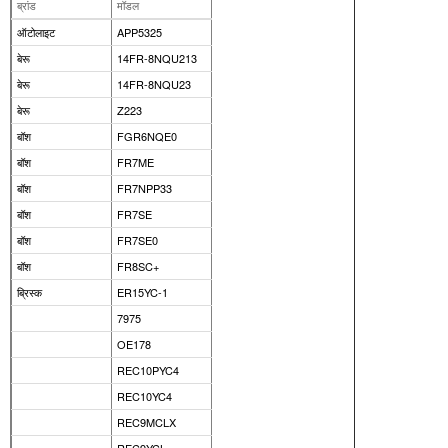
ब्रांड
मॉडल
ऑटोलाइट
APP5325
बेरू
14FR-8NQU213
बेरू
14FR-8NQU23
बेरू
Z223
बॉश
FGR6NQE0
बॉश
FR7ME
बॉश
FR7NPP33
बॉश
FR7SE
बॉश
FR7SE0
बॉश
FR8SC+
ब्रिस्क
ER15YC-1
7975
OE178
REC10PYC4
REC10YC4
REC9MCLX